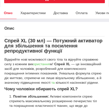
Опис
Характеристики
Доставка
Оплата
Умови п
Опис
Спрей XL (30 мл) — Потужний активатор
для збільшення та посилення
репродуктивної функції
Відкрийте нові можливості свого тіла та відчуйте справжню
силу з кожним вик
ористання
м!
Спрей XL
— це інноваційний
засіб для чоловіків, розроблений для комплексного
покращення інтимних показників. Унікальна формула спрею
діє миттєво, сприяючи не лише візуальному збільшенню, а й
значному підвищенню якості
та
кількості насіннєвої рідини.
Чому чоловіки обирають спрей XL?
Помітне збільшення:
Активні компоненти спрею
сприяють максимальному розширенню печеристих тіл
та покращенню еластичності тканин, що веде до