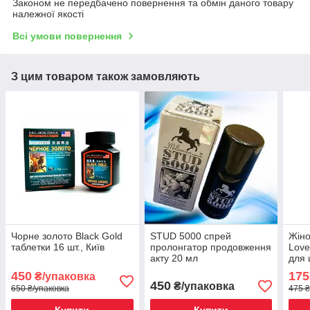
Законом не передбачено повернення та обмін даного товару
належної якості
Всі умови повернення
З цим товаром також замовляють
Чорне золото Black Gold
STUD 5000 спрей
Жіно
таблетки 16 шт., Київ
пролонгатор продовження
Love
акту 20 мл
для 
450
175
₴/упаковка
450
₴/упаковка
650 ₴/упаковка
475 ₴