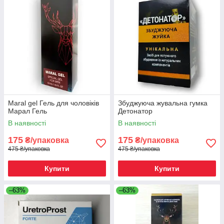
Maral gel Гель для чоловіків
Збуджуюча жувальна гумка
Марал Гель
Детонатор
В наявності
В наявності
175
175
₴/упаковка
₴/упаковка
475 ₴/упаковка
475 ₴/упаковка
Купити
Купити
–63%
–63%