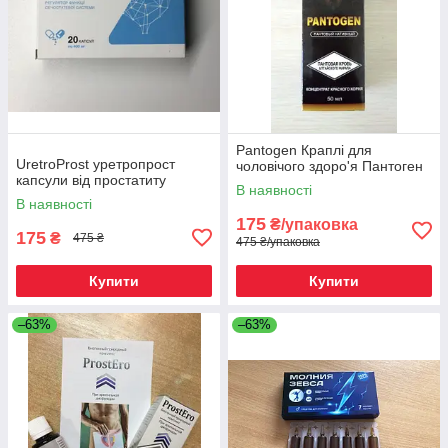
Pantogen Краплі для
UretroProst уретропрост
чоловічого здоро'я Пантоген
капсули від простатиту
В наявності
В наявності
175
₴/упаковка
175
₴
475 ₴
475 ₴/упаковка
Купити
Купити
–63%
–63%