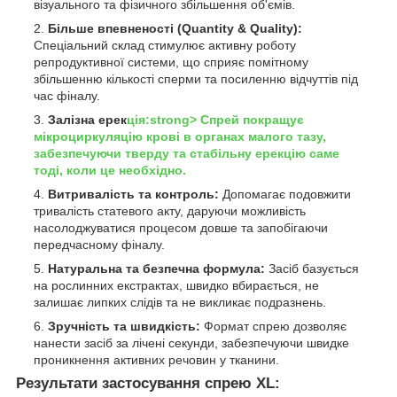
візуального та фізичного збільшення об'ємів.
Більше впевненості (Quantity & Quality):
Спеціальний склад стимулює активну роботу
репродуктивної системи, що сприяє помітному
збільшенню кількості сперми та посиленню відчуттів під
час фіналу.
Залізна ерек
ція:strong> Спрей покращує
мікроциркуляцію крові в органах малого тазу,
забезпечуючи тверду та стабільну ерекцію саме
тоді, коли це необхідно.
Витривалість та контроль:
Допомагає подовжити
тривалість статевого акту, даруючи можливість
насолоджуватися процесом довше та запобігаючи
передчасному фіналу.
Натуральна та безпечна формула:
Засіб базується
на рослинних екстрактах, швидко вбирається, не
залишає липких слідів та не викликає подразнень.
Зручність та швидкість:
Формат спрею дозволяє
нанести засіб за лічені секунди, забезпечуючи швидке
проникнення активних речовин у тканини.
Результати застосування спрею XL: