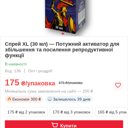
Спрей XL (30 мл) — Потужний активатор для
збільшення та посилення репродуктивної
функції
В наявності
Код: 136
Опт і роздріб
175
₴/упаковка
475 ₴/упаковка
Мінімальна сума замовлення на сайті — 200 ₴
Економія
300 ₴
Залишилось
39 днів
175 ₴
від 2 упаковок
170 ₴
від 3 упаковок
165 ₴
від 5 упак
Купити