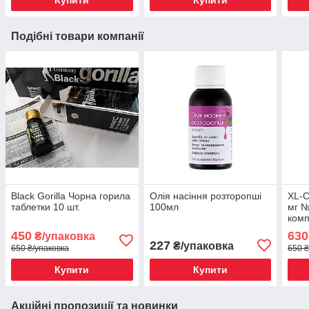
Купити
Купити
Подібні товари компанії
Black Gorilla Чорна горила
Олія насіння розторопші
XL-С
таблетки 10 шт.
100мл
мг 
комп
поси
450
630
₴/упаковка
та в
227
₴/упаковка
650 ₴/упаковка
650 ₴
Купити
Купити
Акційні пропозиції та новинки