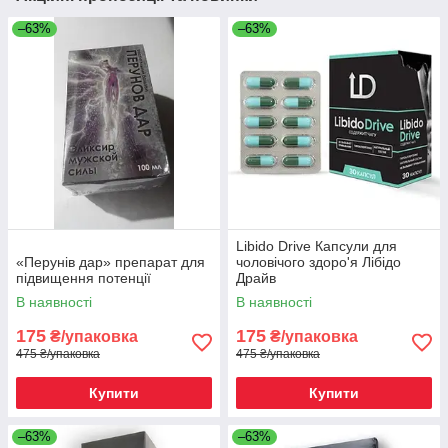
–63%
–63%
Libido Drive Капсули для
«Перунів дар» препарат для
чоловічого здоро'я Лібідо
підвищення потенції
Драйв
В наявності
В наявності
175
175
₴/упаковка
₴/упаковка
475 ₴/упаковка
475 ₴/упаковка
Купити
Купити
–63%
–63%