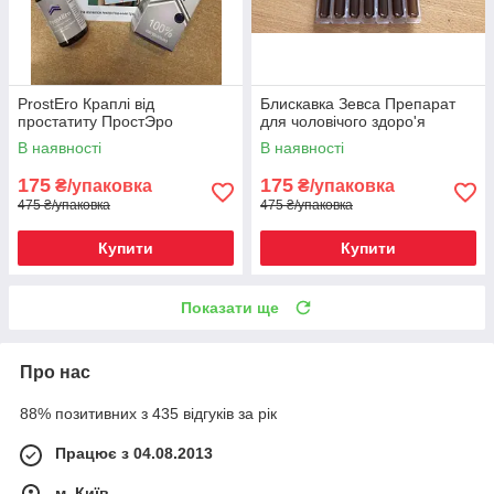
ProstEro Краплі від
Блискавка Зевса Препарат
простатиту ПростЭро
для чоловічого здоро'я
В наявності
В наявності
175
175
₴/упаковка
₴/упаковка
475 ₴/упаковка
475 ₴/упаковка
Купити
Купити
Показати ще
Про нас
88% позитивних з 435 відгуків за рік
Працює з 04.08.2013
м. Київ