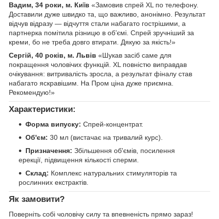
Вадим, 34 роки, м. Київ
«Замовив спрей XL по телефону.
Доставили дуже швидко та, що важливо, анонімно. Результат
відчув відразу — відчуття стали набагато гострішими, а
партнерка помітила різницю в об’ємі. Спрей зручніший за
креми, бо не треба довго втирати. Дякую за якість!»
Сергій, 40 років, м. Львів
«Шукав засіб саме для
покращення чоловічих функцій. XL повністю виправдав
очікування: витривалість зросла, а результат фіналу став
набагато яскравішим. На Пром ціна дуже приємна.
Рекомендую!»
Характеристики:
Форма випуску:
Спрей-концентрат.
Об'єм:
30 мл (вистачає на тривалий курс).
Призначення:
Збільшення об'ємів, посилення
ерекції, підвищення кількості сперми.
Склад:
Комплекс натуральних стимуляторів та
рослинних екстрактів.
Як замовити?
Поверніть собі чоловічу силу та впевненість прямо зараз!