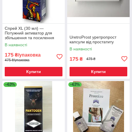
Спрей XL (30 мл) —
Потужний активатор для
UretroProst уретропрост
збільшення та посилення
капсули від простатиту
репродуктивної функції
В наявності
В наявності
175
₴/упаковка
175
₴
475 ₴
475 ₴/упаковка
Купити
Купити
–63%
–63%