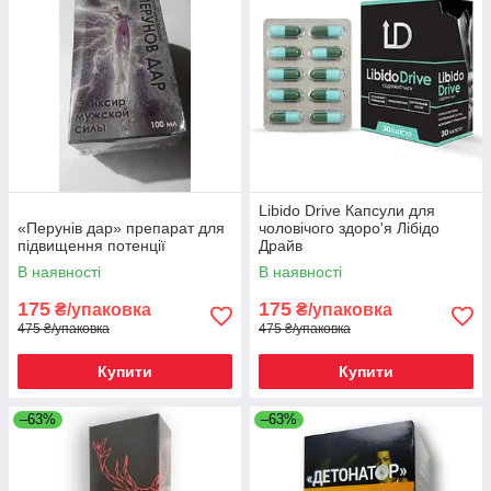
Libido Drive Капсули для
«Перунів дар» препарат для
чоловічого здоро'я Лібідо
підвищення потенції
Драйв
В наявності
В наявності
175
175
₴/упаковка
₴/упаковка
475 ₴/упаковка
475 ₴/упаковка
Купити
Купити
–63%
–63%