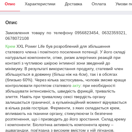
Опис
Характеристики
Доставка
Оплата
Умови п
Опис
Замовлення товару по телефону 0956823454, 0632359321,
0678072108
Крем
XXL Power Life був розроблений для збільшення
статевого члена і помітного посилення потенції. У його складі
натуральні компоненти, отже, ризик алергічних реакцій при
контакті з чутливою шкірою інтимної зони зведений до
мінімуму. В результаті використання продукту, статевий член
збільшується в довжину (більш ніж на 4см), так і в обсягах
(близько 60%). Через кілька застосувань, чоловік зможе краще
контролювати протягом статевого
акту
: при необхідності
збільшувати інтенсивність, швидкість фрикцій, тривалість
злиття. Навіть при тривалому сексі твердість органу
залишається граничної, а кульмінаційний момент відчувається
в кілька разів гостріше. Ферменти, з яких складається крем,
впливають на тканини органу, стимулюючи їх безпечне
розтягнення, що і призводить до його зростання. Склад крему
і компоненти: Біологічна активність компонента крему –
ашвагандхи, пов'язана з високим вмістом у ній лігнанов,