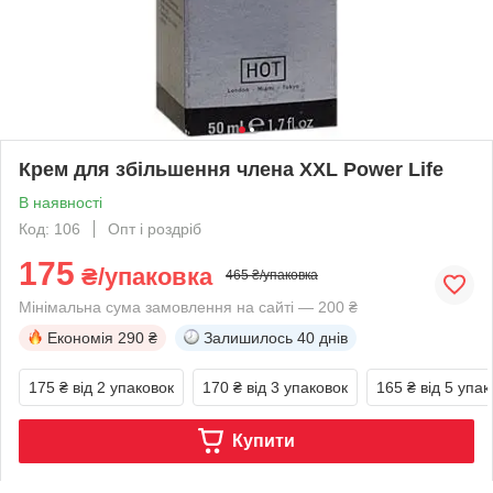
Крем для збільшення члена XXL Power Life
В наявності
Код: 106
Опт і роздріб
175
₴/упаковка
465 ₴/упаковка
Мінімальна сума замовлення на сайті — 200 ₴
Економія
290 ₴
Залишилось
40 днів
175 ₴
від 2 упаковок
170 ₴
від 3 упаковок
165 ₴
від 5 упак
Купити