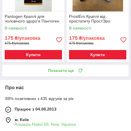
Pantogen Краплі для
ProstEro Краплі від
чоловічого здоро'я Пантоген
простатиту ПростЭро
В наявності
В наявності
175
175
₴/упаковка
₴/упаковка
475 ₴/упаковка
475 ₴/упаковка
Купити
Купити
Показати ще
Про нас
88% позитивних з 435 відгуків за рік
Працює з 04.08.2013
м. Київ
Алішера Навої 69, Київ, Україна