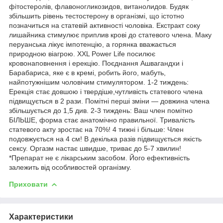
фітостеролів, флавоногликозидов, витанолидов. Будяк
збільшить рівень тестостерону в організмі, що істотно
позначиться на статевій активності чоловіка. Екстракт соку
лишайника стимулює приплив крові до статевого члена. Маку
перуанська лікує імпотенцію, а горянка вважається
природною віагрою. XXL Power Life посилює
кровонаповнення і ерекцію. Поєднання Ашвагандхи і
Барабариса, яке є в кремі, робить його, мабуть,
найпотужнішим чоловічим стимулятором. 1-2 тиждень:
Ерекція стає довшою і твердіше,чутливість статевого члена
підвищується в 2 рази. Помітні перші зміни ― довжина члена
збільшується до 1,5 див. 2-3 тиждень: Ваш член помітно
БІЛЬШЕ, форма стає анатомічно правильної. Тривалість
статевого акту зростає на 70%! 4 тижні і більше: Член
подовжується на 4 см! В декілька разів підвищується якість
сексу. Оргазм настає швидше, триває до 5-7 хвилин!
*Препарат не є лікарським засобом. Його ефективність
залежить від особливостей організму.
Приховати
Характеристики