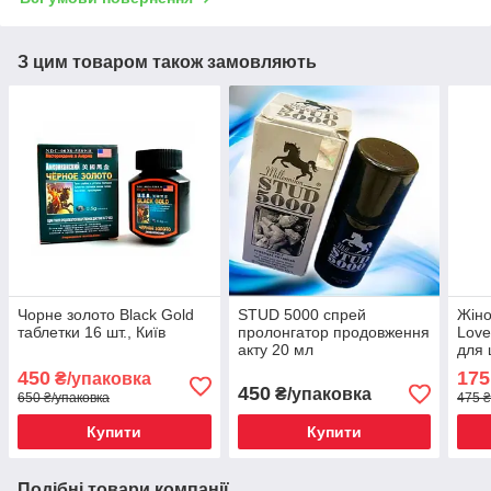
З цим товаром також замовляють
Чорне золото Black Gold
STUD 5000 спрей
Жіно
таблетки 16 шт., Київ
пролонгатор продовження
Love
акту 20 мл
для 
450
175
₴/упаковка
450
₴/упаковка
650 ₴/упаковка
475 ₴
Купити
Купити
Подібні товари компанії