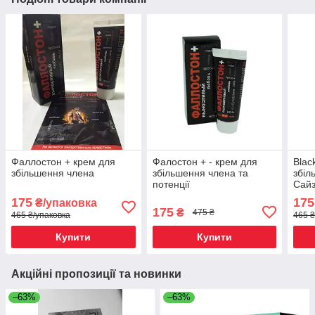
Фаллостон + крем для
Фалостон + - крем для
Blac
збільшення члена
збільшення члена та
збіл
потенції
Сай
175
175
₴/упаковка
175
₴
475 ₴
465 ₴/упаковка
465 ₴
Купити
Купити
Акційні пропозиції та новинки
–63%
–63%