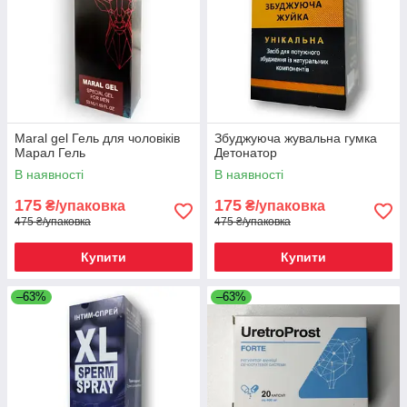
Maral gel Гель для чоловіків
Збуджуюча жувальна гумка
Марал Гель
Детонатор
В наявності
В наявності
175
175
₴/упаковка
₴/упаковка
475 ₴/упаковка
475 ₴/упаковка
Купити
Купити
–63%
–63%