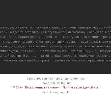
амперед орієнтуються на універсальність — кожна категорія має різнобі
ворий відбір та потрапити на віртуальні полиці магазину. Наприклад, в
ьно дотримуватися рекомендацій щодо застосування, то позитивні резул
 які ефекти очікувати від кожного з наших товарів — наші консультанти
 вас. Для тих, хто вже успішно пройшов кілька кроків терапії, і позитив
ти збудник для жінок - не потрібно шукати його в іншому місці, всі суч
тан, а й зовнішній вигляд — такий принцип керується підбіркою товарів
ості унеможливлює шлюб, а прямі поставки за винятком посередників гар
Сайт створений на маркетплейсі
Prom.ua
Продавець на Bigl.ua
⭐FRESH⭐ |
Поскаржитися на контент
|
Політика конфіденційності
Select Language
▼