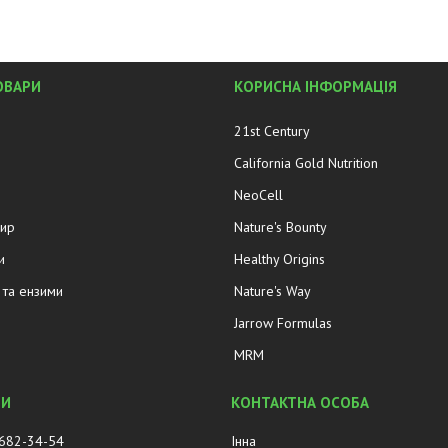
ОВАРИ
КОРИСНА ІНФОРМАЦІЯ
21st Century
California Gold Nutrition
NeoCell
жир
Nature's Bounty
и
Healthy Origins
та ензими
Nature's Way
Jarrow Formulas
MRM
 682-34-54
Інна