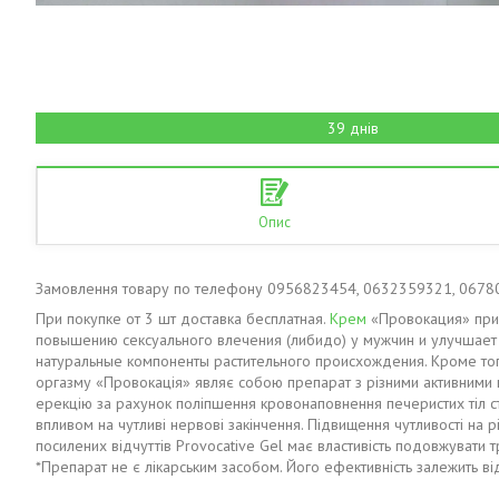
39 днів
Опис
Замовлення товару по телефону 0956823454, 0632359321, 067
При покупке от 3 шт доставка бесплатная.
Крем
«Провокация» при 
повышению сексуального влечения (либидо) у мужчин и улучшает 
натуральные компоненты растительного происхождения. Кроме тог
оргазму «Провокація» являє собою препарат з різними активними 
ерекцію за рахунок поліпшення кровонаповнення печеристих тіл ст
впливом на чутливі нервові закінчення. Підвищення чутливості на р
посилених відчуттів Provocative Gel має властивість подовжувати т
*Препарат не є лікарським засобом. Його ефективність залежить ві