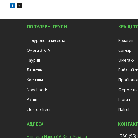
ПОПУЛЯРНІ ГРУПИ
КРАЩІ Т
Гіалуронова кислота
Колаген
Омега 3-6-9
Соглар
Таурин
Омега-3
Лецитин
Рибячий 
Коензим
Пробіотик
Now Foods
Ферменти 
Рутин
Біотин
Доктор Бест
Natrol
+380 (95)
Алішера Навої 69, Київ, Україна