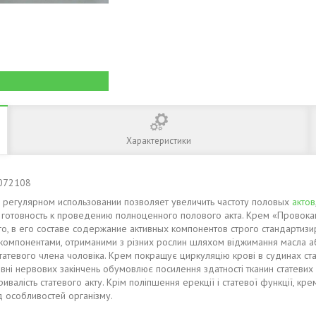
Характеристики
8072108
регулярном использовании позволяет увеличить частоту половых
актов
готовность к проведению полноценного полового акта. Крем «Провокаци
о, в его составе содержание активных компонентов строго стандартизи
компонентами, отриманими з різних рослин шляхом віджимання масла аб
атевого члена чоловіка. Крем покращує циркуляцію крові в судинах стат
івні нервових закінчень обумовлює посилення здатності тканин статевих о
ривалість статевого акту. Крім поліпшення ерекції і статевої функції, к
д особливостей організму.