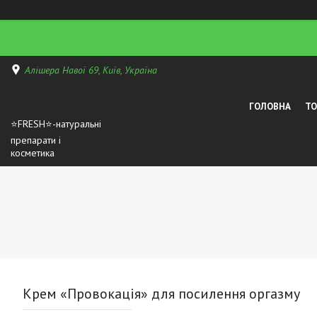
Алішера Навої 69, Київ, Україна
ГОЛОВНА
Т
⭐FRESH⭐-натуральні
препарати і
косметика
Крем «Провокація» для посилення оргазму