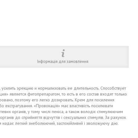
Інформація для замовлення
, усилить эрекцию и нормализовать ее длительность. Способствует
я» является фитопрепаратом, то есть в его состав входят только
ровано, поэтому его легко дозировать. Крем для посилення
о екстрагування. «Провокація» має властивість посилювати
евих органів, у тому числі пеніса, а також володіє стимулюючим
рганів до сприйняття відчуттів і сексуальних стимулів. За рахунок
рем надає легкий знеболюючий, заспокійливий і зволожуючу дію.