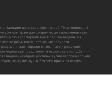
чно підходити до задоволення потреб. Тільки перевірені
ідомі всім препарати для схуднення, що зарекомендували
ьтати можна спостерігати вже в перший тиждень. На
 найкраще розуміються на тонкощах побудови
ні результати стали виразно виявлятися, ми розширили
асні моделі вже представлені в нашому каталозі. Дбати
: для завершення образу достатньо купити парфуми і почати
антують низьку планку цін. Бажаємо приємних покупок!