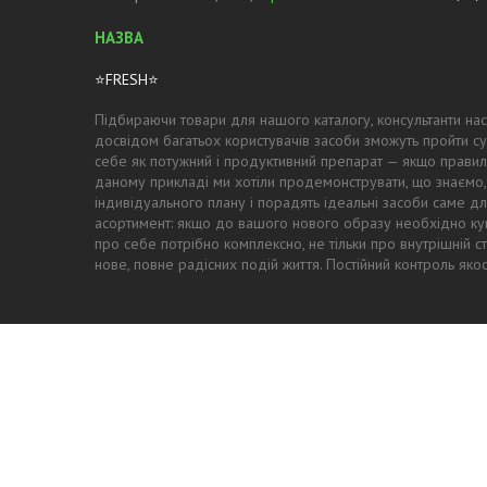
⭐FRESH⭐
Підбираючи товари для нашого каталогу, консультанти нас
досвідом багатьох користувачів засоби зможуть пройти су
себе як потужний і продуктивний препарат — якщо правил
даному прикладі ми хотіли продемонструвати, що знаємо,
індивідуального плану і порадять ідеальні засоби саме для
асортимент: якщо до вашого нового образу необхідно купи
про себе потрібно комплексно, не тільки про внутрішній с
нове, повне радісних подій життя. Постійний контроль як