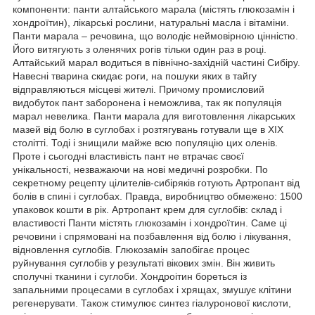
компоненти: панти алтайського марала (містять глюкозамін і
хондроїтин), лікарські рослини, натуральні масла і вітаміни.
Панти марала – речовина, що володіє неймовірною цінністю.
Його витягують з оленячих рогів тільки один раз в році.
Алтайський марал водиться в північно-західній частині Сибіру.
Навесні тварина скидає роги, на пошуки яких в тайгу
відправляються місцеві жителі. Причому промисловий
видобуток пант заборонена і неможлива, так як популяція
марал невелика. Панти марала для виготовлення лікарських
мазей від болю в суглобах і розтягувань готували ще в XIX
столітті. Тоді і знищили майже всю популяцію цих оленів.
Проте і сьогодні властивість пант не втрачає своєї
унікальності, незважаючи на нові медичні розробки. По
секретному рецепту цілителів-сибіряків готують Артропант від
болів в спині і суглобах. Правда, виробництво обмежено: 1500
упаковок кошти в рік. Артропант крем для суглобів: склад і
властивості Панти містять глюкозамін і хондроїтин. Саме ці
речовини і спрямовані на позбавлення від болю і лікування,
відновлення суглобів. Глюкозамін запобігає процес
руйнування суглобів у результаті вікових змін. Він живить
сполучні тканини і суглоби. Хондроітин бореться із
запальними процесами в суглобах і хрящах, змушує клітини
регенерувати. Також стимулює синтез гіалуронової кислоти,