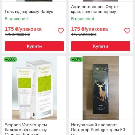
Анти остеопороз Форте –
Гель від варикозу Варіус
краплі від остеопорозу
В наявності
В наявності
175
175
₴/упаковка
₴/упаковка
475 ₴/упаковка
475 ₴/упаковка
Купити
Купити
–63%
–63%
Stoppen Varizen крем
Натуральний препарат
бальзам від варикозу
Пантогор Pantogor крем 50
Стоппен Варизен
мл