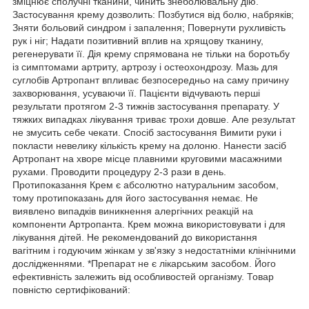
зміцнює сполучні тканини, чинить знеболювальну дію.
Застосування крему дозволить: Позбутися від болю, набряків;
Зняти больовий синдром і запалення; Повернути рухливість
рук і ніг; Надати позитивний вплив на хрящову тканину,
регенерувати її. Дія крему спрямована не тільки на боротьбу
із симптомами артриту, артрозу і остеохондрозу. Мазь для
суглобів Артропант впливає безпосередньо на саму причину
захворювання, усуваючи її. Пацієнти відчувають перші
результати протягом 2-3 тижнів застосування препарату. У
тяжких випадках лікування триває трохи довше. Але результат
не змусить себе чекати. Спосіб застосування Вимити руки і
покласти невелику кількість крему на долоню. Нанести засіб
Артропант на хворе місце плавними круговими масажними
рухами. Проводити процедуру 2-3 рази в день.
Протипоказання Крем є абсолютно натуральним засобом,
тому протипоказань для його застосування немає. Не
виявлено випадків виникнення алергічних реакцій на
компоненти Артропанта. Крем можна використовувати і для
лікування дітей. Не рекомендований до використання
вагітним і годуючим жінкам у зв'язку з недостатніми клінічними
дослідженнями. *Препарат не є лікарським засобом. Його
ефективність залежить від особливостей організму. Товар
повністю сертифікований: