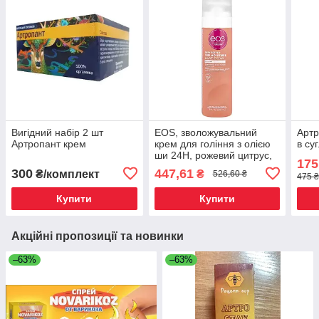
Вигідний набір 2 шт
EOS, зволожувальний
Артр
Артропант крем
крем для гоління з олією
в су
ши 24H, рожевий цитрус,
175
207 мл (7 рідк. Унций),
300
447,61
₴/комплект
₴
526,60 ₴
475 ₴
Киев
Купити
Купити
Акційні пропозиції та новинки
–63%
–63%