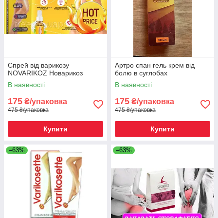
Спрей від варикозу
Артро спан гель крем від
NOVARIKOZ Новарикоз
болю в суглобах
В наявності
В наявності
175
175
₴/упаковка
₴/упаковка
475 ₴/упаковка
475 ₴/упаковка
Купити
Купити
–63%
–63%