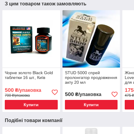
З цим товаром також замовляють
Чорне золото Black Gold
STUD 5000 спрей
Жіно
таблетки 16 шт., Київ
пролонгатор продовження
Love
акту 20 мл
для 
500
175
₴/упаковка
500
₴/упаковка
700 ₴/упаковка
475 ₴
Купити
Купити
Подібні товари компанії