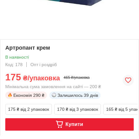
Артропант крем
В наявності
Код: 178
Опт і роздріб
175
₴/упаковка
465 ₴/упаковка
Мінімальна сума замовлення на сайті — 200 ₴
Економія
290 ₴
Залишилось
39 днів
175 ₴
від 2 упаковок
170 ₴
від 3 упаковок
165 ₴
від 5 упак
Купити