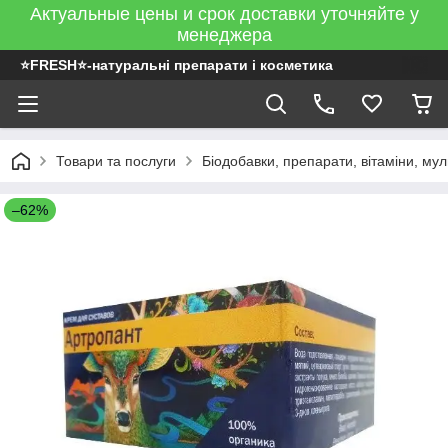
Актуальные цены и срок доставки уточняйте у
менеджера
⭐FRESH⭐-натуральні препарати і косметика
Товари та послуги
Біодобавки, препарати, вітаміни, муль
–62%