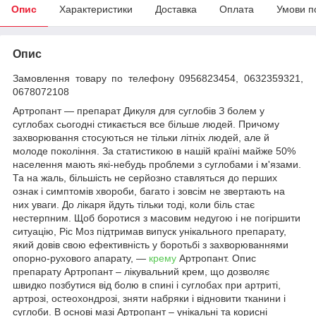
Опис
Характеристики
Доставка
Оплата
Умови п
Опис
Замовлення товару по телефону 0956823454, 0632359321,
0678072108
Артропант — препарат Дикуля для суглобів З болем у
суглобах сьогодні стикається все більше людей. Причому
захворювання стосуються не тільки літніх людей, але й
молоде покоління. За статистикою в нашій країні майже 50%
населення мають які-небудь проблеми з суглобами і м'язами.
Та на жаль, більшість не серйозно ставляться до перших
ознак і симптомів хвороби, багато і зовсім не звертають на
них уваги. До лікаря йдуть тільки тоді, коли біль стає
нестерпним. Щоб боротися з масовим недугою і не погіршити
ситуацію, Ріс Моз підтримав випуск унікального препарату,
який довів свою ефективність у боротьбі з захворюваннями
опорно-рухового апарату, —
крему
Артропант. Опис
препарату Артропант – лікувальний крем, що дозволяє
швидко позбутися від болю в спині і суглобах при артриті,
артрозі, остеохондрозі, зняти набряки і відновити тканини і
суглоби. В основі мазі Артропант – унікальні та корисні