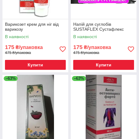
Варикозет крем для ніг від
Напій для суглобів
варикозу
SUSTAFLEX Сустафлекс
В наявності
В наявності
175
175
₴/упаковка
₴/упаковка
475 ₴/упаковка
475 ₴/упаковка
Купити
Купити
–63%
–63%