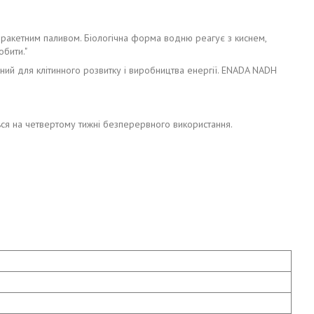
м ракетним паливом. Біологічна форма водню реагує з киснем,
обити."
ний для клітинного розвитку і виробництва енергії. ENADA NADH
ься на четвертому тижні безперервного використання.