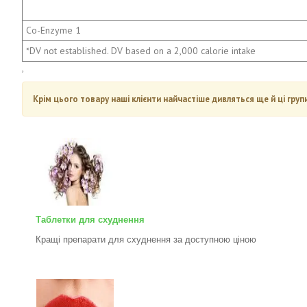
Co-Enzyme 1
*DV not established. DV based on a 2,000 calorie intake
,
Крім цього товару наші клієнти найчастіше дивляться ще й ці групи
Таблетки для схуднення
Кращі препарати для схуднення за доступною ціною