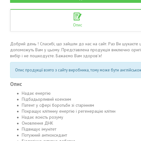
Опис
Добрий день ! Спасибі, що зайшли до нас на сайт. Раз Ви шукаєте
допоможуть Вам у цьому. Представлена продукція виключно оригін
вибір і не пошкодуєте. Бажаємо Вам здоров'я!
Опис продукції взято з сайту виробника, тому може бути англійсь
Опис
Надає енергію
Підбадьорливий коензим
Патент у сфері боротьби зі старінням
Покращує клітинну енергію і регенерацію клітин
Надає ясність розуму
Оновлення ДНК
Підвищує імунітет
Потужний антиоксидант