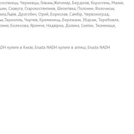
 Тростянець, Черневцы, Гнівань,Житомир, Бердичів, Коростень, Малин,
н, Славута, Старокостянтинів, Шепетівка, Полонне, Волочиськ,
тила,Львів, Дрогобич, Стрий, Борислав, Самбір, Червоноград,
ськ,Тернопіль, Чортків, Кременець, Бережани, Збараж, Теребовля,
Коломия, Болехова, Яремче, Надвірна, Долина, Снятин, Тисмениця,
NADH купити в Києві, Enada NADH купити в аптеці, Enada NADH