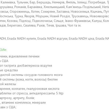
 Калинівка, Тульчин, Бар, Бершадь, Немирів, Ямпіль, Іллінці, Погребище,
шівка, Романів, Баранівка, Хмельницький, Кам'янець-Подільський, Нетіши
ровськ, Сторожинець, Хотин, Сокиряни, Заставна, Новоселиця, Кіцмань, Пу
Мостиська, Турка, Яворів, Моршин, Новий Розділ, Трускавець, Новояворів
сятин, Козова, Підлісці, Підволочиськ, Сільце, Івано-Франківськ, Калуш, 
ів, Берегово, Свалява, Рахів, Тячів, Іршава, Чоп та ін.
da NADH, Enada NADH купити, Enada NADH відгуки, Enada NADH ціна, Enada 
Elife
:
чінки, відновлення печінки
ди США
т гастрита дисбактериоза вздутия
ые средства
дистой системы сосудов головного мозга
системы (кожа, ногти, волосы) биотин
ной железы
рения, коллаген, гиалуроновая кислота
блетки от стресса, антидепрессанты 5 htp
артрозу, артриту, болів;
, вітамінні комплекси, мінерали
рави з США;