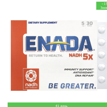
–1
41 день