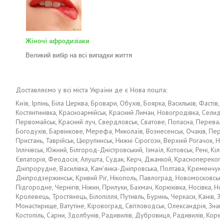
Жіночі афродизіаки
Великий вибір на всі випадки життя
Доставляємо у всі міста України де є Нова пошта:
Київ, Ірпінь, Біла Церква, Бровари, Обухів, Боярка, Васильків, Фаст
Костянтинівка, Красноармійськ, Красний Лиман, Новогродівка, Селидо
Первомайськ, Красний луч, Свердловськ, Сватове, Попасна, Перевальс
Богодухів, Барвінкове, Мерефа, Миколаїв, Вознесенськ, Очаків, Пер
Пристань, Таврійськ, Цюрупинськ, Нижні Сірогози, Верхній Рогачок,
Іллічівськ, Южний, Білгород-Дністровський, Ізмаїл, Котовськ, Рені, 
Євпаторія, Феодосія, Алушта, Судак, Керч, Джанкой, Красноперекопсь
Дніпрорудне, Василівка, Кам'янка-Дніпровська, Полтава, Кременчук, 
Дніпродзержинськ, Кривий Ріг, Нікополь, Павлоград, Новомосковськ
Підгородне, Чернігів, Ніжин, Прилуки, Бахмач, Корюківка, Носівка, 
Кролевець, Тростянець, Білопілля, Путивль, Буринь, Черкаси, Канів,
Монастирище, Ватутіне, Кіровоград, Світловодськ, Олександрія, Зна
Костопіль, Сарни, Здолбунів, Радивилів, Дубровиця, Радивилів, Кор