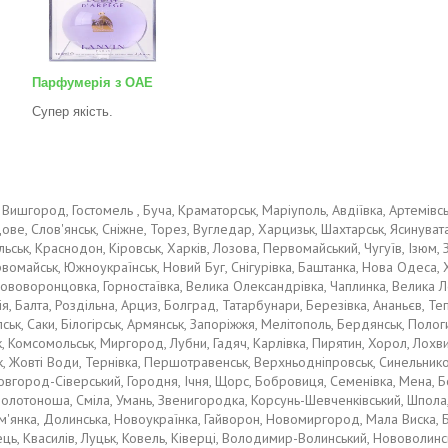
Парфумерія з ОАЕ
Супер якість.
ів, Вишгород, Гостомель , Буча, Краматорськ, Маріуполь, Авдіївка, Артемі
ве, Слов'янськ, Сніжне, Торез, Вугледар, Харцизьк, Шахтарськ, Ясинувата
ьк, Краснодон, Кіровськ, Харків, Лозова, Первомайський, Чугуїв, Ізюм, Зм
вомайськ, Южноукраїнськ, Новий Буг, Снігурівка, Баштанка, Нова Одеса, Х
 Нововоронцовка, Горностаївка, Велика Олександрівка, Чаплинка, Велика Л
Кілія, Балта, Роздільна, Арциз, Болград, Татарбунари, Березівка, Ананьєв,
к, Саки, Білогірськ, Армянськ, Запоріжжя, Мелітополь, Бердянськ, Пологи
Комсомольськ, Миргород, Лубни, Гадяч, Карлівка, Пирятин, Хорол, Лохвиця
, Жовті Води, Тернівка, Першотравенськ, Верхньодніпровськ, Синельников
Новгород-Сіверський, Городня, Ічня, Щорс, Бобровиця, Семенівка, Мена, Бо
 Золотоноша, Сміла, Умань, Звенигородка, Корсунь-Шевченківський, Шпола,
м'янка, Долинська, Новоукраїнка, Гайворон, Новомиргород, Мала Виска, Б
ець, Квасилів, Луцьк, Ковель, Ківерці, Володимир-Волинський, Нововолинс