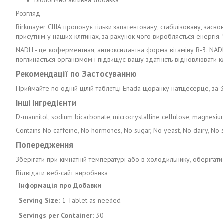
Біологічно активна добавка
Розгляд
Birkmayer США пропонує тільки запатентовану, стабілізовану, зас
присутнім у наших клітинах, за рахунок чого виробляється енергія
NADH - це коферментная, антиоксидантна форма вітаміну B-3. NADH
поглинається організмом і підвищує вашу здатність відновлювати кл
Рекомендації по Застосуванню
Приймайте по одній цілій таблетці Enada щоранку натщесерце, за 
Інші Інгредієнти
D-mannitol, sodium bicarbonate, microcrystalline cellulose, magnesium 
Contains No caffeine, No hormones, No sugar, No yeast, No dairy, No st
Попередження
Зберігати при кімнатній температурі або в холодильнику, оберігати 
Відвідати веб-сайт виробника
Інформація про Добавки
Serving Size:
1 Tablet as needed
Servings per Container:
30