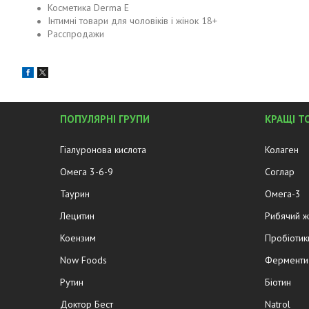
Косметика Derma E
Інтимні товари для чоловіків і жінок 18+
Расспродажи
ПОПУЛЯРНІ ГРУПИ
КРАЩІ Т
Гіалуронова кислота
Колаген
Омега 3-6-9
Соглар
Таурин
Омега-3
Лецитин
Рибячий 
Коензим
Пробіотик
Now Foods
Ферменти 
Рутин
Біотин
Доктор Бест
Natrol