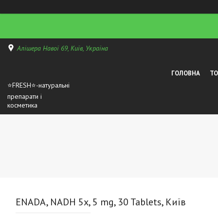
Алішера Навої 69, Київ, Україна
ГОЛОВНА
Т
⭐FRESH⭐-натуральні
препарати і
косметика
ENADA, NADH 5x, 5 mg, 30 Tablets, Київ