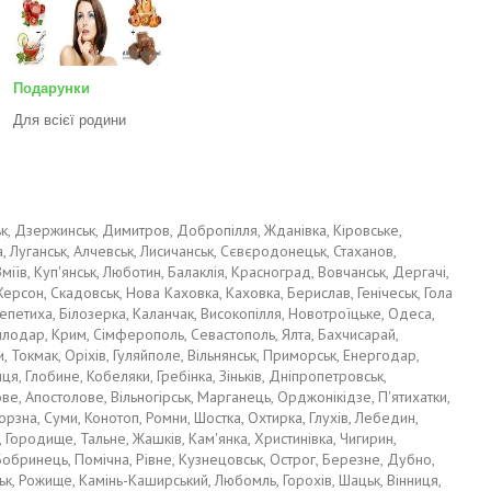
Подарунки
Для всієї родини
вськ, Дзержинськ, Димитров, Добропілля, Жданівка, Кіровське,
, Луганськ, Алчевськ, Лисичанськ, Сєвєродонецьк, Стаханов,
іїв, Куп'янськ, Люботин, Балаклія, Красноград, Вовчанськ, Дергачі,
ерсон, Скадовськ, Нова Каховка, Каховка, Берислав, Генічеськ, Гола
епетиха, Білозерка, Каланчак, Високопілля, Новотроїцьке, Одеса,
 Теплодар, Крим, Сімферополь, Севастополь, Ялта, Бахчисарай,
, Токмак, Оріхів, Гуляйполе, Вільнянськ, Приморськ, Енергодар,
, Глобине, Кобеляки, Гребінка, Зіньків, Дніпропетровськ,
е, Апостолове, Вільногірськ, Марганець, Орджонікідзе, П'ятихатки,
рзна, Суми, Конотоп, Ромни, Шостка, Охтирка, Глухів, Лебедин,
 Городище, Тальне, Жашків, Кам'янка, Христинівка, Чигирин,
обринець, Помічна, Рівне, Кузнецовськ, Острог, Березне, Дубно,
ьк, Рожище, Камінь-Каширський, Любомль, Горохів, Шацьк, Вінниця,