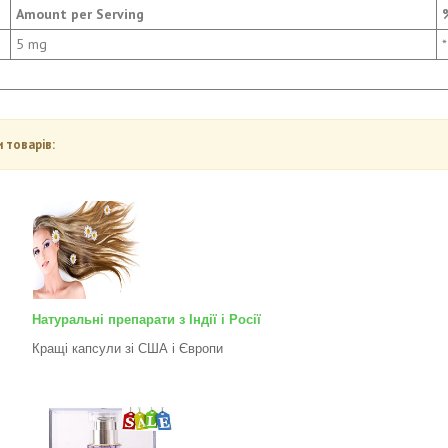
Amount per Serving
5 mg
*
 товарів:
Натуральні препарати з Індії і Росії
Кращі капсули зі США і Європи