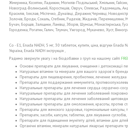
Жмеринка, Козятин, Ладижин, Могилів-Подільський, Хмільник, Гайсин,
Новоград-Волинський, Коростишів, Овруч, Олевськ, Радомишль, Андру
Красилів, Ізяслав, Містечко, Дунаївці, Деражня,Чернівці, Новодніст
Золочів, Броди, Сокаль, Стебник, Радехів, Жидачів, Перемишляни, 
Бучач, Борщів, Заліщики, Ланівці, Зборів, Шумськ, Монастириська, Гу
Городенка, Рогатин, Галич, Тлумач, Ужгород, Мукачево, Хуст, Виноград
Co - E1, Enada NADH, 5 мг, 30 таблеток, купити, ціна, відгуки Ena
Україна, Enada NADH інструкція ,
Радимо звернути увагу і на біодобавки з груп на нашому сайті
FRE
Основні препарати для лікування, очищення і детоксикації пе
Натуральні вітаміни та мінерали для вашого здоров'я брен
Препараты для пищеварения, пробиотики, лечение желудка о
Препараты для поддержания иммунитета, противоопухолев
Натуральные препараты для лечения сердца сердечно-сосу
Натуральные препараты для лечения заболеваний покровной 
Натуральные препараты для лечения заболеваний щитовид
Натуральные препараты для омоложения, красоты, против ста
Препараты для женского здоровья, гормональные капсулы, та
Препарати, засоби, капсули, таблетки, для лікування суглобів, 
Препарати для підвищення імунітету дітей, вітаміни для дітей
Органічні вітаміни, мінерали натуральні лікарські препарати т