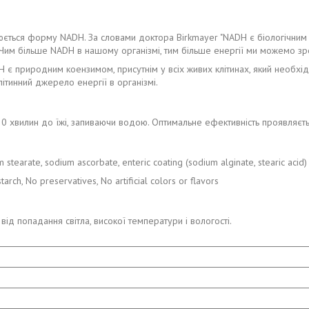
воюється форму NADH. За словами доктора Birkmayer "NADH є біологічни
. Чим більше NADH в нашому організмі, тим більше енергії ми можемо зр
 є природним коензимом, присутнім у всіх живих клітинах, який необхід
ітинний джерело енергії в організмі.
30 хвилин до їжі, запиваючи водою. Оптимальне ефективність проявляєт
stearate, sodium ascorbate, enteric coating (sodium alginate, stearic acid)
arch, No preservatives, No artificial colors or flavors
від попадання світла, високої температури і вологості.