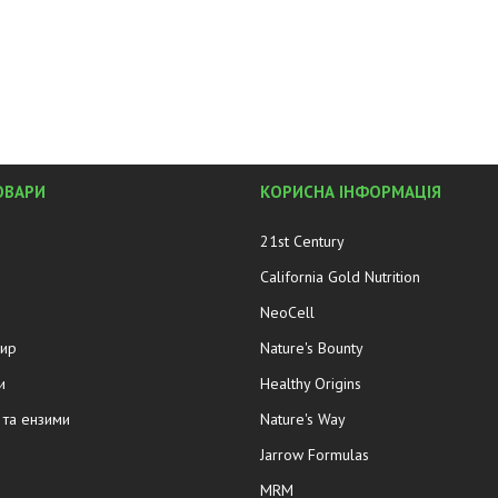
ОВАРИ
КОРИСНА ІНФОРМАЦІЯ
21st Century
California Gold Nutrition
NeoCell
жир
Nature's Bounty
и
Healthy Origins
та ензими
Nature's Way
Jarrow Formulas
MRM