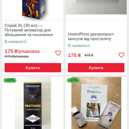
Спрей XL (30 мл) —
Потужний активатор для
UretroProst уретропрост
збільшення та посилення
капсули від простатиту
репродуктивної функції
В наявності
В наявності
175
₴/упаковка
175
₴
475 ₴
475 ₴/упаковка
Купити
Купити
–63%
–63%