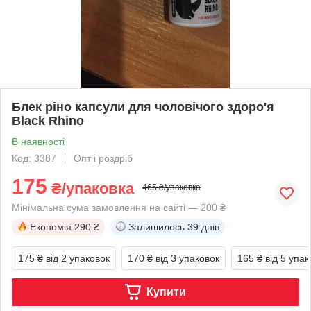
Блек ріно капсули для чоловічого здоро'я
Black Rhino
В наявності
Код: 3387
Опт і роздріб
175
₴/упаковка
465 ₴/упаковка
Мінімальна сума замовлення на сайті — 200 ₴
Економія
290 ₴
Залишилось
39 днів
175 ₴
від 2 упаковок
170 ₴
від 3 упаковок
165 ₴
від 5 упак
Купити