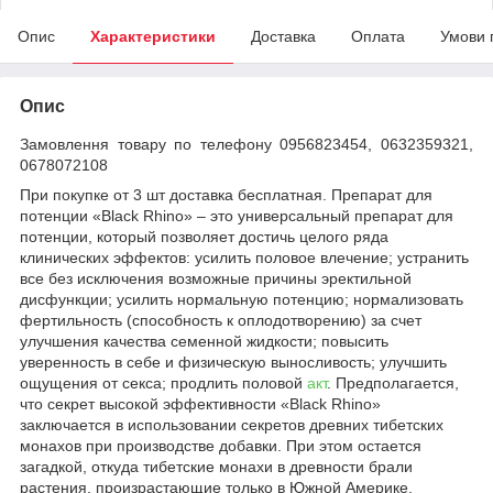
Опис
Характеристики
Доставка
Оплата
Умови 
Опис
Замовлення товару по телефону 0956823454, 0632359321,
0678072108
При покупке от 3 шт доставка бесплатная. Препарат для
потенции «Black Rhino» – это универсальный препарат для
потенции, который позволяет достичь целого ряда
клинических эффектов: усилить половое влечение; устранить
все без исключения возможные причины эректильной
дисфункции; усилить нормальную потенцию; нормализовать
фертильность (способность к оплодотворению) за счет
улучшения качества семенной жидкости; повысить
уверенность в себе и физическую выносливость; улучшить
ощущения от секса; продлить половой
акт
. Предполагается,
что секрет высокой эффективности «Black Rhino»
заключается в использовании секретов древних тибетских
монахов при производстве добавки. При этом остается
загадкой, откуда тибетские монахи в древности брали
растения, произрастающие только в Южной Америке.