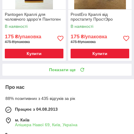
Pantogen Краплі для
ProstEro Краплі від
чоловічого здоро'я Пантоген
простатиту ПростЭро
В наявності
В наявності
175
175
₴/упаковка
₴/упаковка
475 ₴/упаковка
475 ₴/упаковка
Купити
Купити
Показати ще
Про нас
88% позитивних з 435 відгуків за рік
Працює з 04.08.2013
м. Київ
Алішера Навої 69, Київ, Україна