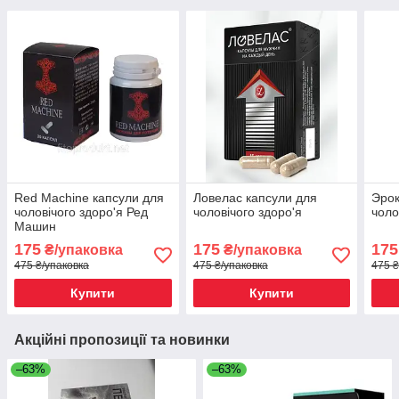
Red Machine капсули для
Ловелас капсули для
Эрок
чоловічого здоро'я Ред
чоловічого здоро'я
чоло
Машин
175
175
175
₴/упаковка
₴/упаковка
475 ₴/упаковка
475 ₴/упаковка
475 ₴
Купити
Купити
Акційні пропозиції та новинки
–63%
–63%