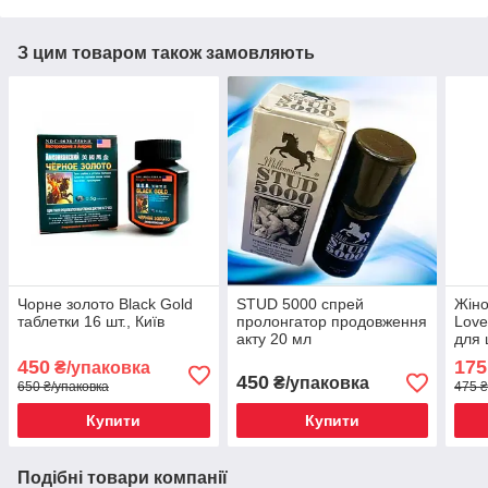
З цим товаром також замовляють
Чорне золото Black Gold
STUD 5000 спрей
Жіно
таблетки 16 шт., Київ
пролонгатор продовження
Love
акту 20 мл
для 
450
175
₴/упаковка
450
₴/упаковка
650 ₴/упаковка
475 ₴
Купити
Купити
Подібні товари компанії