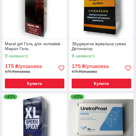
Maral gel Гель для чоловіків
Збуджуюча жувальна гумка
Марал Гель
Детонатор
В наявності
В наявності
175
175
₴/упаковка
₴/упаковка
475 ₴/упаковка
475 ₴/упаковка
Купити
Купити
–63%
–63%