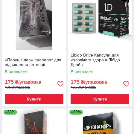
Libido Drive Капсули для
«Перунів дар» препарат для
чоловічого здоро'я Лібідо
підвищення потенції
Драйв
В наявності
В наявності
175
175
₴/упаковка
₴/упаковка
475 ₴/упаковка
475 ₴/упаковка
Купити
Купити
–63%
–63%