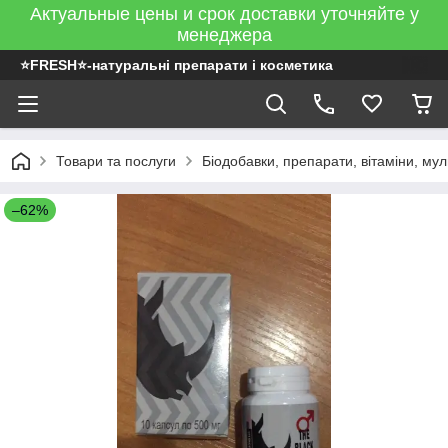
Актуальные цены и срок доставки уточняйте у
менеджера
⭐FRESH⭐-натуральні препарати і косметика
Товари та послуги
Біодобавки, препарати, вітаміни, муль
–62%