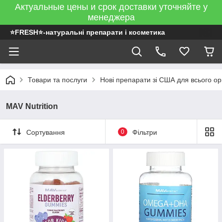
Актуальные цены и срок доставки уточняйте у
менеджера
⭐FRESH⭐-натуральні препарати і косметика
Товари та послуги
Нові препарати зі США для всього ор
MAV Nutrition
Сортування
0
Фільтри