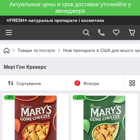
Актуальные цены и срок доставки уточняйте у
менеджера
⭐FRESH⭐-натуральні препарати і косметика
Товари та послуги
Нові препарати зі США для всього ор
Мері Гон Крекерс
Сортування
0
Фільтри
–9%
–15%