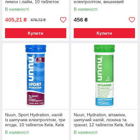
лимон і лайм, 10 таблеток
електролітом, вишневий
Київ, Київ
лаймад, 10 таблеток Київ,
В наявності
В наявності
Київ
405,21
456
₴
₴
476,72 ₴
Купити
Купити
Nuun, Sport Hydration, напій
Nuun, Hydration, вітаміни,
із шипучим електролітом, три
шипучий напій, лохина та
ягоди, 10 таблеток Київ, Київ
гранат, 12 таблеток Київ, Київ
В наявності
В наявності