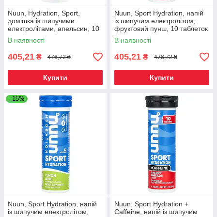
Nuun, Hydration, Sport,
Nuun, Sport Hydration, напій
домішка із шипучими
із шипучим електролітом,
електролітами, апельсин, 10
фруктовий пунш, 10 таблеток
таблеток, Київ
Київ, Київ
В наявності
В наявності
405,21
405,21
₴
₴
476,72 ₴
476,72 ₴
Купити
Купити
–15%
Nuun, Sport Hydration, напій
Nuun, Sport Hydration +
із шипучим електролітом,
Caffeine, напій із шипучим