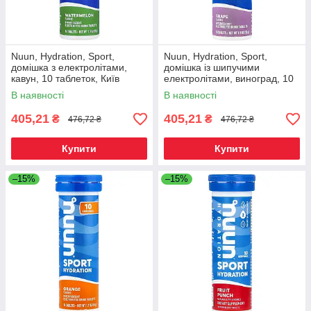
Nuun, Hydration, Sport,
Nuun, Hydration, Sport,
домішка з електролітами,
домішка із шипучими
кавун, 10 таблеток, Київ
електролітами, виноград, 10
таблеток, Київ
В наявності
В наявності
405,21
405,21
₴
₴
476,72 ₴
476,72 ₴
Купити
Купити
–15%
–15%