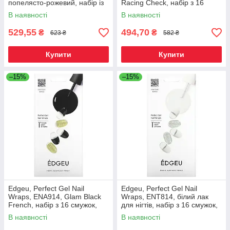
попелясто-рожевий, набір із
Racing Check, набір з 16
16 смужок, Київ
смужок, Київ
В наявності
В наявності
529,55
494,70
₴
₴
623 ₴
582 ₴
Купити
Купити
–15%
–15%
Edgeu, Perfect Gel Nail
Edgeu, Perfect Gel Nail
Wraps, ENA914, Glam Black
Wraps, ENT814, білий лак
French, набір з 16 смужок,
для нігтів, набір з 16 смужок,
Київ
Київ
В наявності
В наявності