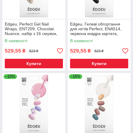
Edgeu, Perfect Gel Nail
Edgeu, Гелеві обгортання
Wraps, ENT209, Chocolat
для нігтів Perfect, ENA514,
Nuance, набір з 16 смужок,
червона ковдра картата,
Київ
набір з 16 смужок, Київ
В наявності
В наявності
529,55
529,55
₴
₴
623 ₴
623 ₴
Купити
Купити
–15%
–15%