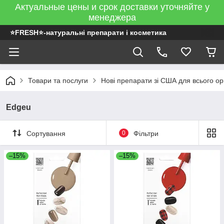
Актуальные цены и срок доставки уточняйте у
менеджера
⭐FRESH⭐-натуральні препарати і косметика
Товари та послуги
Нові препарати зі США для всього ор
Edgeu
Сортування
0
Фільтри
–15%
–15%