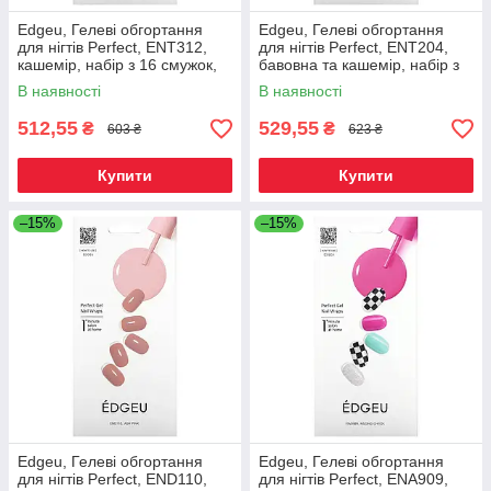
Edgeu, Гелеві обгортання
Edgeu, Гелеві обгортання
для нігтів Perfect, ENT312,
для нігтів Perfect, ENT204,
кашемір, набір з 16 смужок,
бавовна та кашемір, набір з
Київ
16 смужок, Київ
В наявності
В наявності
512,55
529,55
₴
₴
603 ₴
623 ₴
Купити
Купити
–15%
–15%
Edgeu, Гелеві обгортання
Edgeu, Гелеві обгортання
для нігтів Perfect, END110,
для нігтів Perfect, ENA909,