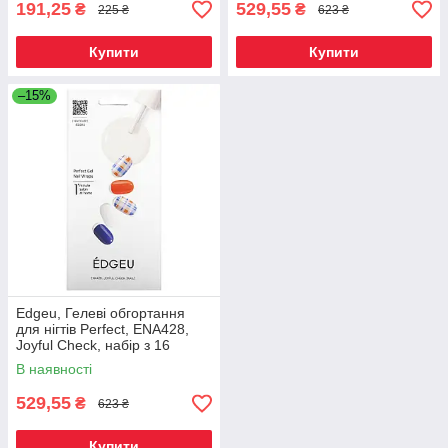
191,25
529,55
₴
₴
225 ₴
623 ₴
Купити
Купити
–15%
Edgeu, Гелеві обгортання
для нігтів Perfect, ENA428,
Joyful Check, набір з 16
смужок, Київ
В наявності
529,55
₴
623 ₴
Купити