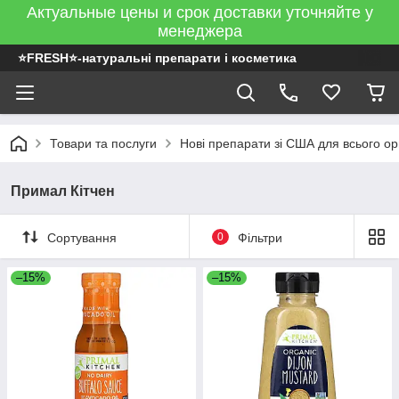
Актуальные цены и срок доставки уточняйте у
менеджера
⭐FRESH⭐-натуральні препарати і косметика
Товари та послуги
Нові препарати зі США для всього ор
Примал Кітчен
Сортування
0
Фільтри
–15%
–15%