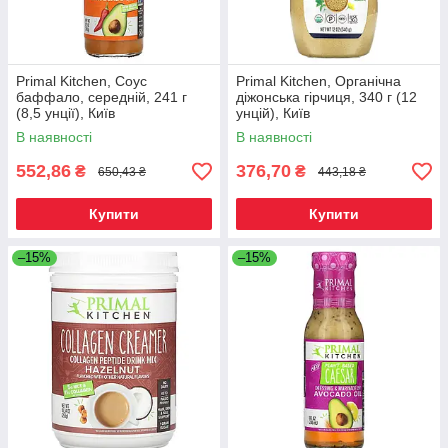
Primal Kitchen, Соус
Primal Kitchen, Органічна
баффало, середній, 241 г
діжонська гірчиця, 340 г (12
(8,5 унції), Київ
унцій), Київ
В наявності
В наявності
552,86
376,70
₴
₴
650,43 ₴
443,18 ₴
Купити
Купити
–15%
–15%