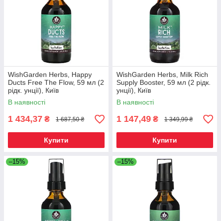
WishGarden Herbs, Happy
WishGarden Herbs, Milk Rich
Ducts Free The Flow, 59 мл (2
Supply Booster, 59 мл (2 рідк.
рідк. унції), Київ
унції), Київ
В наявності
В наявності
1 434,37
1 147,49
₴
₴
1 687,50 ₴
1 349,99 ₴
Купити
Купити
–15%
–15%