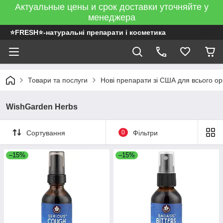
Актуальные цены и срок доставки уточняйте у
менеджера
⭐FRESH⭐-натуральні препарати і косметика
Товари та послуги
Нові препарати зі США для всього ор
WishGarden Herbs
Сортування
0
Фільтри
–15%
–15%