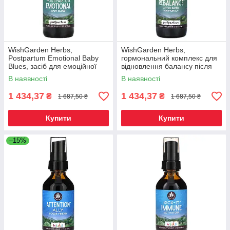
WishGarden Herbs,
WishGarden Herbs,
Postpartum Emotional Baby
гормональний комплекс для
Blues, засіб для емоційної
відновлення балансу після
підтримки після пологів, 59
пологів, 59 мл (2 рідк. унції),
В наявності
В наявності
мл (2, Київ
Київ
1 434,37
1 434,37
₴
₴
1 687,50 ₴
1 687,50 ₴
Купити
Купити
–15%