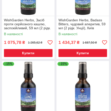
WishGarden Herbs, Засіб
WishGarden Herbs, Badass
проти серйозного кашлю,
Bitters, чудовий аперитив, 59
заспокійливий, 59 мл (2 рідк.
мл (2 рідк. Унції), Київ
Унції), Київ
В наявності
В наявності
1 075,78
1 434,37
₴
₴
1 265,62 ₴
1 687,50 ₴
Купити
Купити
–15%
–15%