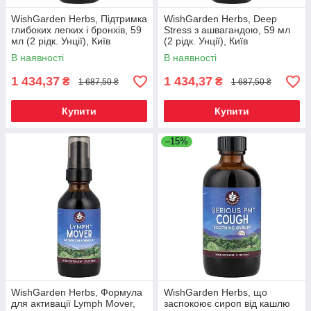
WishGarden Herbs, Підтримка
WishGarden Herbs, Deep
глибоких легких і бронхів, 59
Stress з ашвагандою, 59 мл
мл (2 рідк. Унції), Київ
(2 рідк. Унції), Київ
В наявності
В наявності
1 434,37
1 434,37
₴
₴
1 687,50 ₴
1 687,50 ₴
Купити
Купити
–15%
WishGarden Herbs, Формула
WishGarden Herbs, що
для активації Lymph Mover,
заспокоює сироп від кашлю