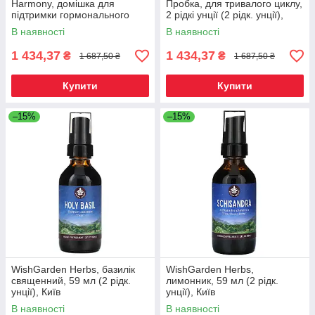
Harmony, домішка для
Пробка, для тривалого циклу,
підтримки гормонального
2 рідкі унції (2 рідк. унції),
фону, 59 мл (2 рідк. унції),
Київ
В наявності
В наявності
Київ
1 434,37
1 434,37
₴
₴
1 687,50 ₴
1 687,50 ₴
Купити
Купити
–15%
–15%
WishGarden Herbs, базилік
WishGarden Herbs,
священний, 59 мл (2 рідк.
лимонник, 59 мл (2 рідк.
унції), Київ
унції), Київ
В наявності
В наявності