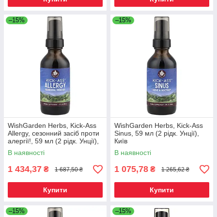
–15%
–15%
WishGarden Herbs, Kick-Ass
WishGarden Herbs, Kick-Ass
Allergy, сезонний засіб проти
Sinus, 59 мл (2 рідк. Унції),
алергії!, 59 мл (2 рідк. Унції),
Київ
Київ
В наявності
В наявності
1 434,37
1 075,78
₴
₴
1 687,50 ₴
1 265,62 ₴
Купити
Купити
–15%
–15%