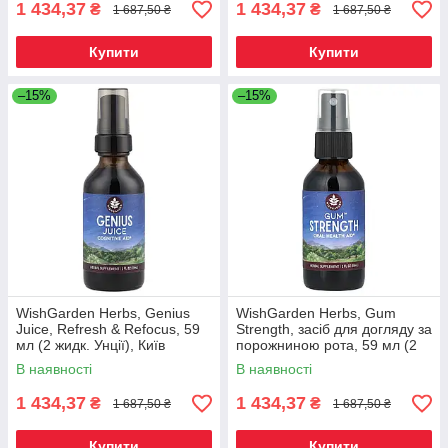
1 434,37
1 434,37
₴
₴
1 687,50 ₴
1 687,50 ₴
Купити
Купити
–15%
–15%
WishGarden Herbs, Genius
WishGarden Herbs, Gum
Juice, Refresh & Refocus, 59
Strength, засіб для догляду за
мл (2 жидк. Унції), Київ
порожниною рота, 59 мл (2
рідк. Унції), Київ
В наявності
В наявності
1 434,37
1 434,37
₴
₴
1 687,50 ₴
1 687,50 ₴
Купити
Купити