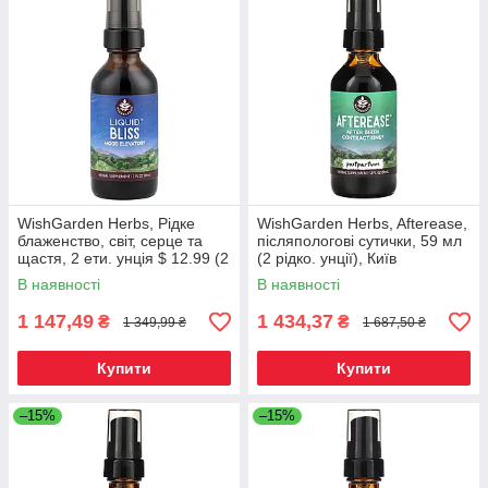
WishGarden Herbs, Рідке
WishGarden Herbs, Afterease,
блаженство, світ, серце та
післяпологові сутички, 59 мл
щастя, 2 ети. унція $ 12.99 (2
(2 рідко. унції), Київ
рідк. унції), Київ
В наявності
В наявності
1 147,49
1 434,37
₴
₴
1 349,99 ₴
1 687,50 ₴
Купити
Купити
–15%
–15%