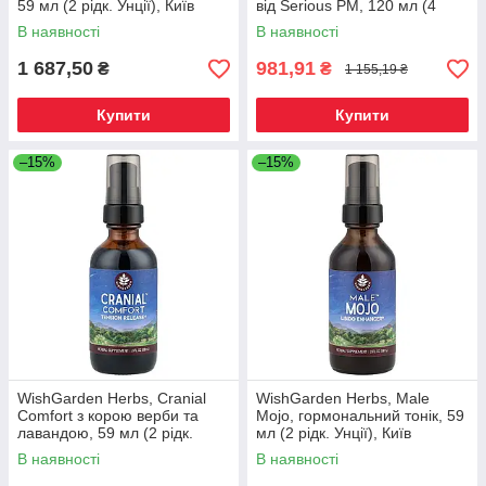
59 мл (2 рідк. Унції), Київ
від Serious PM, 120 мл (4
рідк. Унції), Київ
В наявності
В наявності
1 687,50
981,91
₴
₴
1 155,19 ₴
Купити
Купити
–15%
–15%
WishGarden Herbs, Cranial
WishGarden Herbs, Male
Comfort з корою верби та
Mojo, гормональний тонік, 59
лавандою, 59 мл (2 рідк.
мл (2 рідк. Унції), Київ
Унції), Київ
В наявності
В наявності