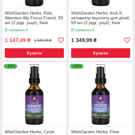
WishGarden Herbs, Kids,
WishGarden Herbs, Kick-It,
Attention Ally Focus Friend, 59
активатор імунітету для дітей,
мл (2 рідк. унції), Київ
59 мл (2 рідк. унції), Київ
В наявності
В наявності
1 147,49
1 349,99
₴
₴
1 349,99 ₴
Купити
Купити
–15%
–15%
WishGarden Herbs, Cycle
WishGarden Herbs, Flow