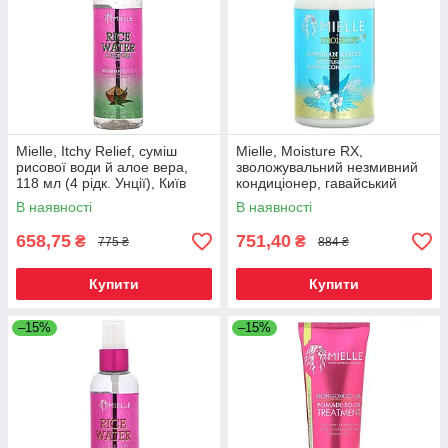
Mielle, Itchy Relief, суміш
Mielle, Moisture RX,
рисової води й алое вера,
зволожувальний незмивний
118 мл (4 рідк. Унції), Київ
кондиціонер, гавайський
імбир, 355 мл (12 рідк.
В наявності
В наявності
Унций), Київ
658,75
751,40
₴
₴
775 ₴
884 ₴
Купити
Купити
–15%
–15%