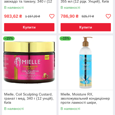
авокадо та таману, 340 г (12
355 мл (12 рідк. Унций), Київ
унцій), Київ
В наявності
В наявності
983,62
786,90
₴
₴
1 157,20 ₴
925,77 ₴
Купити
Купити
–15%
–15%
Mielle, Coil Sculpting Custard,
Mielle, Moisture RX,
гранат і мед, 340 г (12 унцій),
зволожувальний кондиціонер
Київ
проти ламкості шкіри,
гавайський імбир, 355 мл (12
В наявності
В наявності
рідк. Унций), Київ