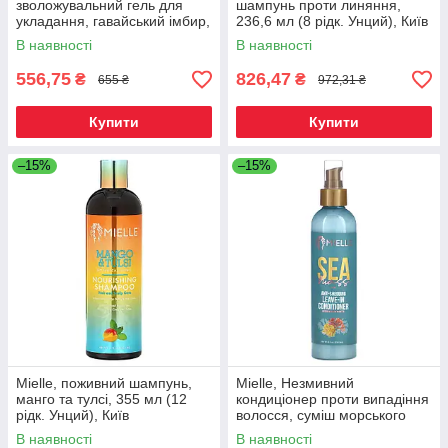
зволожувальний гель для
шампунь проти линяння,
укладання, гавайський імбир,
236,6 мл (8 рідк. Унций), Київ
340 г (12 унцій), Київ
В наявності
В наявності
556,75
826,47
₴
₴
655 ₴
972,31 ₴
Купити
Купити
–15%
–15%
Mielle, поживний шампунь,
Mielle, Незмивний
манго та тулсі, 355 мл (12
кондиціонер проти випадіння
рідк. Унций), Київ
волосся, суміш морського
моху, 236,6 мл (8 рідкий.
В наявності
В наявності
Унций), Київ