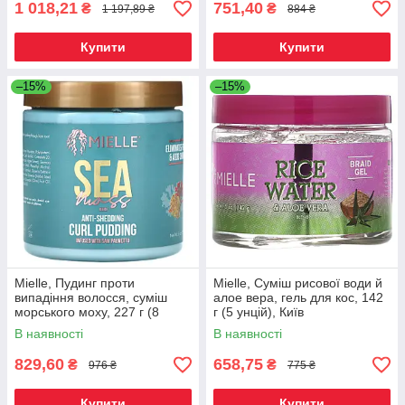
1 018,21
751,40
₴
₴
1 197,89 ₴
884 ₴
Купити
Купити
–15%
–15%
Mielle, Пудинг проти
Mielle, Суміш рисової води й
випадіння волосся, суміш
алое вера, гель для кос, 142
морського моху, 227 г (8
г (5 унцій), Київ
унцій), Київ
В наявності
В наявності
829,60
658,75
₴
₴
976 ₴
775 ₴
Купити
Купити