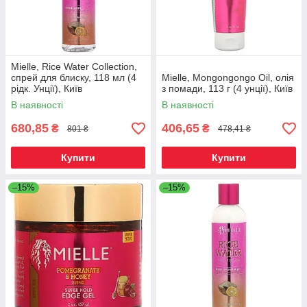
Mielle, Rice Water Collection,
спрей для блиску, 118 мл (4
Mielle, Mongongongo Oil, олія
рідк. Унції), Київ
з помади, 113 г (4 унції), Київ
В наявності
В наявності
680,85
406,65
₴
₴
801 ₴
478,41 ₴
Купити
Купити
–15%
–15%