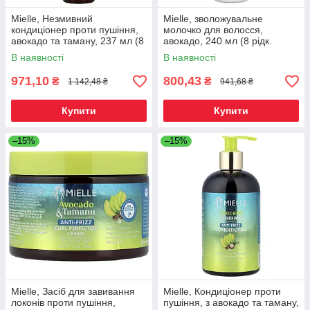
Mielle, Незмивний
Mielle, зволожувальне
кондиціонер проти пушіння,
молочко для волосся,
авокадо та таману, 237 мл (8
авокадо, 240 мл (8 рідк.
рідк. Унций), Київ
Унций), Київ
В наявності
В наявності
971,10
800,43
₴
₴
1 142,48 ₴
941,68 ₴
Купити
Купити
–15%
–15%
Mielle, Засіб для завивання
Mielle, Кондиціонер проти
локонів проти пушіння,
пушіння, з авокадо та таману,