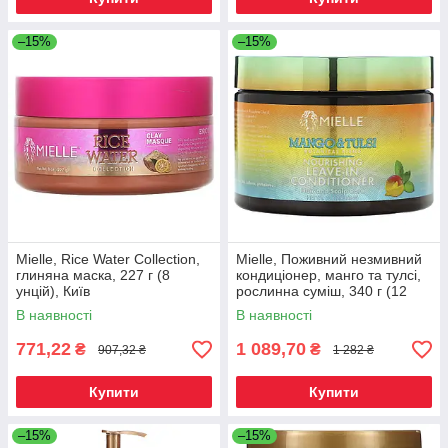
–15%
–15%
Mielle, Rice Water Collection,
Mielle, Поживний незмивний
глиняна маска, 227 г (8
кондиціонер, манго та тулсі,
унцій), Київ
рослинна суміш, 340 г (12
унцій), Київ
В наявності
В наявності
771,22
1 089,70
₴
₴
907,32 ₴
1 282 ₴
Купити
Купити
–15%
–15%