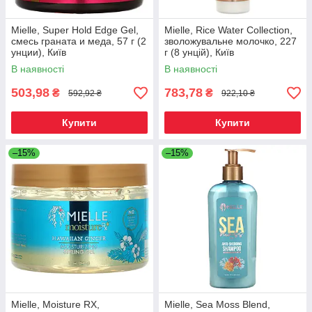
Mielle, Super Hold Edge Gel,
Mielle, Rice Water Collection,
смесь граната и меда, 57 г (2
зволожувальне молочко, 227
унции), Київ
г (8 унцій), Київ
В наявності
В наявності
503,98
783,78
₴
₴
592,92 ₴
922,10 ₴
Купити
Купити
–15%
–15%
Mielle, Moisture RX,
Mielle, Sea Moss Blend,