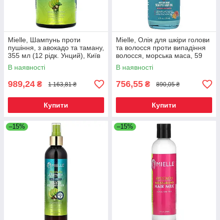
Mielle, Шампунь проти
Mielle, Олія для шкіри голови
пушіння, з авокадо та таману,
та волосся проти випадіння
355 мл (12 рідк. Унций), Київ
волосся, морська маса, 59
мл (2 рідк. Унції), Київ
В наявності
В наявності
989,24
756,55
₴
₴
1 163,81 ₴
890,05 ₴
Купити
Купити
–15%
–15%