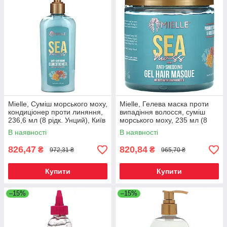
Mielle, Суміш морського моху,
Mielle, Гелева маска проти
кондиціонер проти линяння,
випадіння волосся, суміш
236,6 мл (8 рідк. Унций), Київ
морського моху, 235 мл (8
унцій), Київ
В наявності
В наявності
826,47
820,84
₴
₴
972,31 ₴
965,70 ₴
Купити
Купити
–15%
–15%