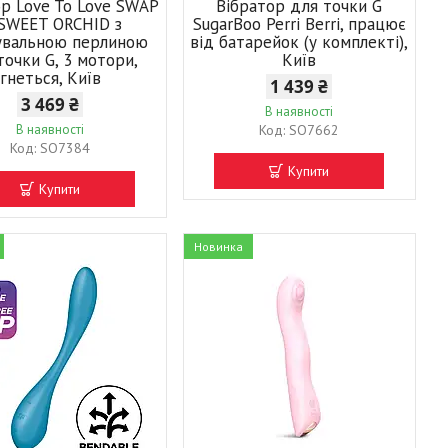
ор Love To Love SWAP
Вібратор для точки G
SWEET ORCHID з
SugarBoo Perri Berri, працює
увальною перлиною
від батарейок (у комплекті),
точки G, 3 мотори,
Київ
гнеться, Київ
1 439 ₴
3 469 ₴
В наявності
В наявності
SO7662
SO7384
Купити
Купити
Новинка