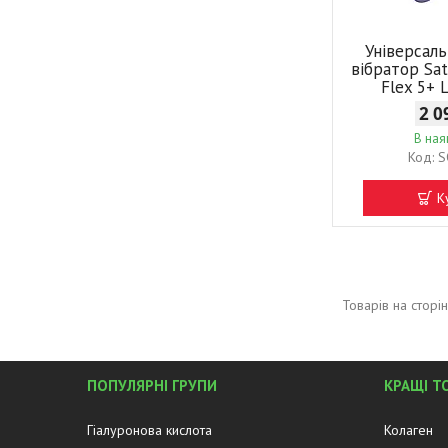
Універсал
вібратор Sat
Flex 5+ L
2 0
В ная
S
К
ПОПУЛЯРНІ ГРУПИ
КРАЩІ Т
Гіалуронова кислота
Колаген