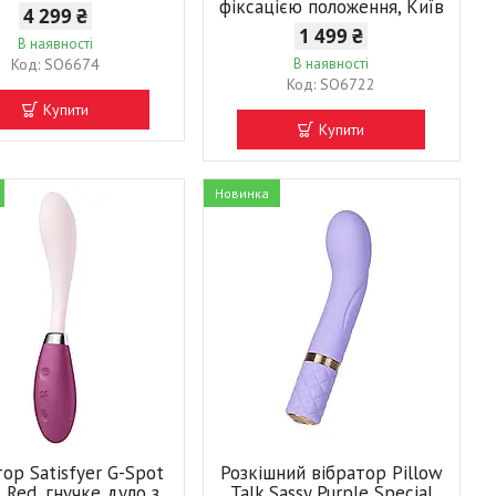
фіксацією положення, Київ
4 299 ₴
1 499 ₴
В наявності
SO6674
В наявності
SO6722
Купити
Купити
Новинка
ор Satisfyer G-Spot
Розкішний вібратор Pillow
3 Red, гнучке дуло з
Talk Sassy Purple Special