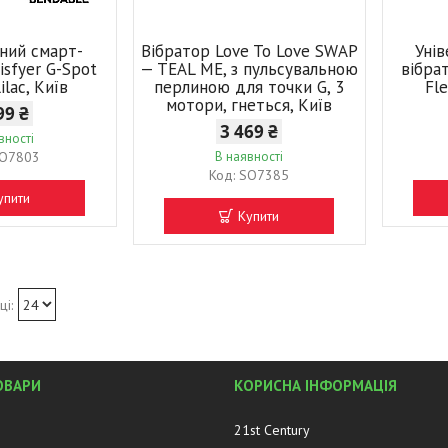
ьний смарт-
Вібратор Love To Love SWAP
Уні
isfyer G-Spot
— TEAL ME, з пульсувальною
вібрат
ilac, Київ
перлиною для точки G, 3
Fle
мотори, гнеться, Київ
99 ₴
3 469 ₴
вності
O7803
В наявності
SO7385
упити
Купити
ОВАРИ
КОРИСНА ІНФОРМАЦІЯ
21st Century