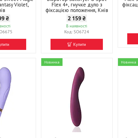
ntasy Violet,
Flex 4+, гнучке дуло з
фіксац
иїв
фіксацією положення, Київ
99 ₴
2 159 ₴
вності
В наявності
O6675
SO6724
упити
Купити
Новинка
Новинка