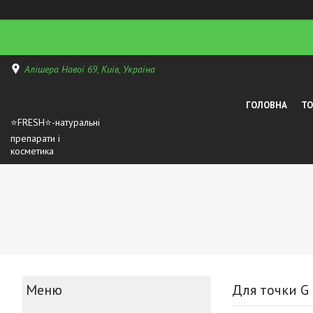
Алішера Навої 69, Київ, Україна
ГОЛОВНА
Т
⭐FRESH⭐-натуральні
препарати і
косметика
Для точки G