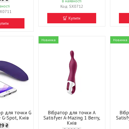
В наявності
вності
SX0712
X0711
Купити
упити
Новинка
Новинка
ор для точки G
Вібратор для точки А
Віб
 G-Spot, Київ
Satisfyer A-Mazing 1 Berry,
Satisf
Київ
29 ₴