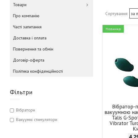
Товари
Про компанію
Часті запитання
Новинка
Доставка і оплата
Повернення та обмін
Договір-оферта
Політика конфіденційності
Фільтри
Вібратор-п
Вібратори
вакуумною на
Talis G-Sp
Вакуумні стимулятори
Vibrator Tur
К
4 2