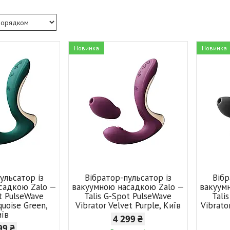
Новинка
Новинка
ульсатор із
Вібратор-пульсатор із
Вібр
садкою Zalo —
вакуумною насадкою Zalo —
вакуум
ot PulseWave
Talis G-Spot PulseWave
Tali
quoise Green,
Vibrator Velvet Purple, Київ
Vibrato
иїв
4 299 ₴
99 ₴