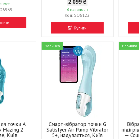
2 099 ₴
вності
O6959
В наявності
SO6122
упити
Купити
Новинка
Новинка
для точки А
Смарт-вібратор точки G
Вібр
 A-Mazing 2
Satisfyer Air Pump Vibrator
підігрі
se, Київ
5+, надувається, Київ
— Cour