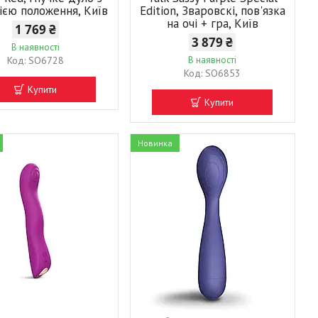
ією положення, Київ
Edition, Зваровскі, пов'язка
на очі + гра, Київ
1 769 ₴
3 879 ₴
В наявності
SO6728
В наявності
SO6853
Купити
Купити
Новинка