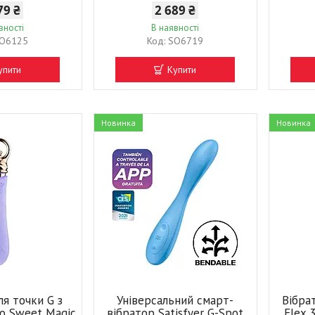
79 ₴
2 689 ₴
вності
В наявності
O6125
SO6719
упити
Купити
Новинка
Новинка
ля точки G з
Універсальний смарт-
Вібрат
lo Sweet Magic
вібратор Satisfyer G-Spot
Flex 