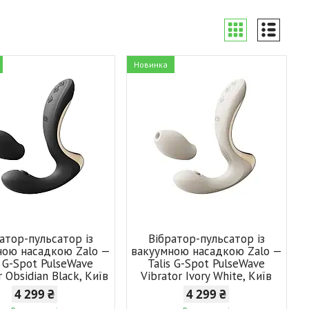
Новинка
атор-пульсатор із
Вібратор-пульсатор із
ною насадкою Zalo —
вакуумною насадкою Zalo —
s G-Spot PulseWave
Talis G-Spot PulseWave
r Obsidian Black, Київ
Vibrator Ivory White, Київ
4 299 ₴
4 299 ₴