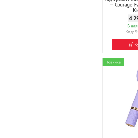
— Courage Fa
К
4 2
В ная
S
К
Новинка