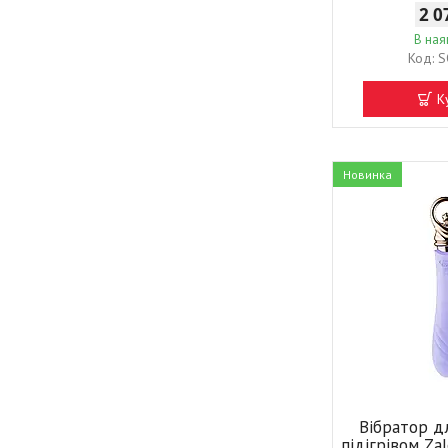
2 0
В ная
S
К
Новинка
Вібратор д
підігрівом Za