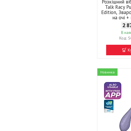
Розкішний ві
Talk Racy P
Edition, Звар
на очі +
2 8
В ная
S
К
Новинка