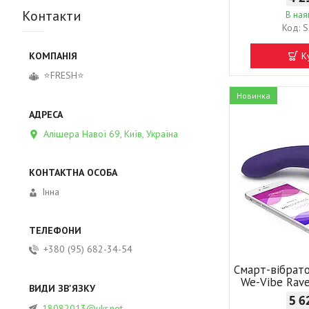
Контакти
В ная
S
К
⭐FRESH⭐
Новинка
Алішера Навої 69, Київ, Україна
Інна
+380 (95) 682-34-54
Смарт-вібрат
We-Vibe Rave
5 6
18082013@ukr.net