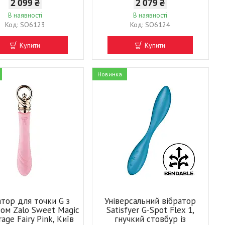
2 099 ₴
2 079 ₴
В наявності
В наявності
SO6123
SO6124
Купити
Купити
Новинка
атор для точки G з
Універсальний вібратор
вом Zalo Sweet Magic
Satisfyer G-Spot Flex 1,
age Fairy Pink, Київ
гнучкий стовбур із