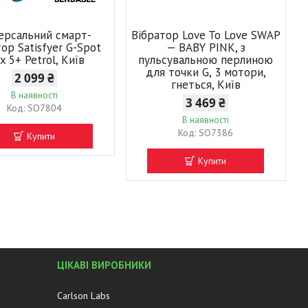
версальний смарт-
Вібратор Love To Love SWAP
ор Satisfyer G-Spot
— BABY PINK, з
x 5+ Petrol, Київ
пульсувальною перлиною
для точки G, 3 мотори,
2 099 ₴
гнеться, Київ
В наявності
3 469 ₴
SO7804
В наявності
SO7386
Купити
Купити
ЦІКАВІ ВИРОБНИКИ
Carlson Labs