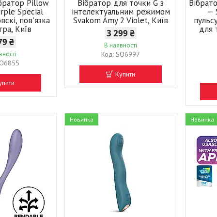
братор Pillow
Вібратор для точки G з
Вібрат
urple Special
інтелектуальним режимом
— 
овскі, пов'язка
Svakom Amy 2 Violet, Київ
пульс
 гра, Київ
для 
3 299 ₴
79 ₴
В наявності
вності
SO6997
O6855
Купити
упити
Новинка
Новинка