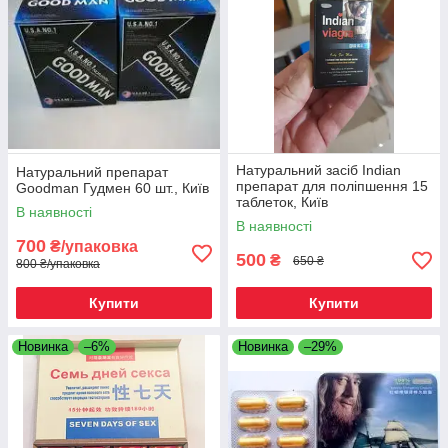
Наш асортимент включає як
швидкодіючі капсули
(для
прийому за годину до близькості), так і
курсові препарати
(для системного відновлення гормонального та судинного
здоров'я).
Перестаньте турбуватися і почніть діяти!
Ці капсули –
ваш надійний інструмент
Натуральний засіб Indian
Натуральний препарат
препарат для поліпшення 15
Goodman Гудмен 60 шт., Київ
таблеток, Київ
В наявності
В наявності
700
₴/упаковка
500
₴
650 ₴
800 ₴/упаковка
Купити
Купити
Новинка
–6%
Новинка
–29%