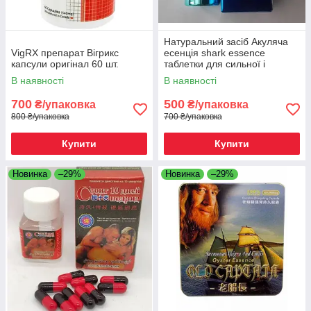
Натуральний засіб Акуляча
VigRX препарат Вігрикс
есенція shark essence
капсули оригінал 60 шт.
таблетки для сильної і
впевненої ерекції, Київ
В наявності
В наявності
700
500
₴/упаковка
₴/упаковка
800 ₴/упаковка
700 ₴/упаковка
Купити
Купити
Новинка
–29%
Новинка
–29%