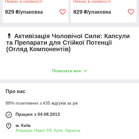
Немає в наявності
Немає в наявності
929
829
₴/упаковка
₴/упаковка
💊 Активізація Чоловічої Сили: Капсули
та Препарати для Стійкої Потенції
(Огляд Компонентів)
Для ефективного посилення чоловічої потенції та
Показати все
покращення еректильної функції використовуються
капсули
та таблетки
, які містять висококонцентровані натуральні
компоненти. Ці препарати діють, впливаючи на судинну
Про нас
систему, гормональний фон та нервові центри.
Наводимо перелік
найкращих та найбільш досліджених
88% позитивних з 435 відгуків за рік
інгредієнтів
, які входять до складу топових препаратів для
потенції, доступних на ринку.
Працює з 04.08.2013
м. Київ
⚡ Ключові Компоненти та Їхня Дія
Алішера Навої 69, Київ, Україна