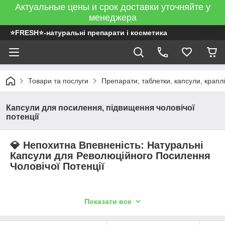
Актуальные цены и срок доставки уточняйте у
менеджера
⭐FRESH⭐-натуральні препарати і косметика
Товари та послуги
Препарати, таблетки, капсули, краплі
Капсули для посилення, підвищення чоловічої
потенції
💎 Непохитна Впевненість: Натуральні
Капсули для Революційного Посилення
Чоловічої Потенції
Зниження потенції чи втрата лібідо — це не вирок, а лише
Показати все
наслідок втоми, стресу чи вікових змін. Наша колекція
капсул
і таблеток
є вершиною нутрицевтичної науки, створеною