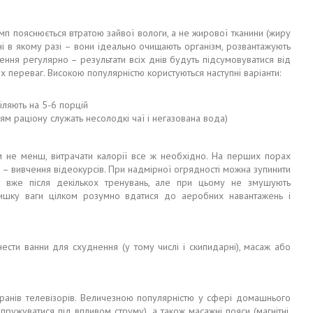
мп пояснюється втратою зайвої вологи, а не жирової тканини (жиру
ні в якому разі – вони ідеально очищають організм, розвантажують
ння регулярно – результати всіх днів будуть підсумовуватися від
х переваг. Високою популярністю користуються наступні варіанти:
іляють на 5-6 порцій
ям раціону служать несолодкі чаї і негазована вода)
м не менш, витрачати калорії все ж необхідно. На перших порах
 – вивчення відеокурсів. При надмірної огрядності можна зупинити
т вже після декількох тренувань, але при цьому не змушують
лишку ваги цілком розумно вдатися до аеробних навантажень і
сти ванни для схуднення (у тому числі і скипидарні), масаж або
екранів телевізорів. Величезною популярністю у сфері домашнього
ружуватися під впливом струму), а також масажні пояси (магнітні,