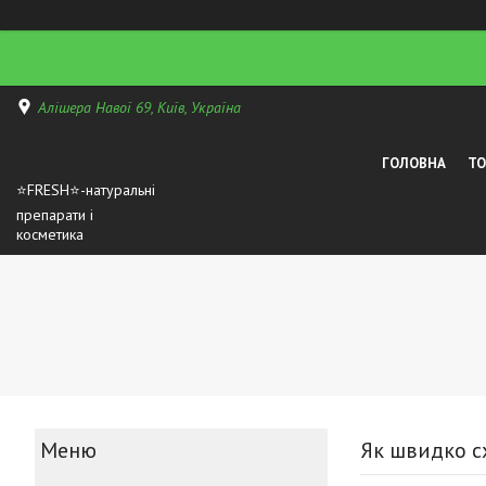
Алішера Навої 69, Київ, Україна
ГОЛОВНА
Т
⭐FRESH⭐-натуральні
препарати і
косметика
Як швидко с