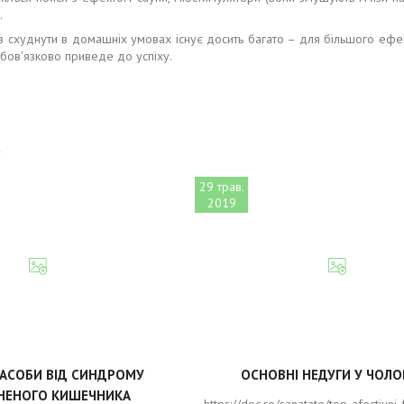
.
ів схуднути в домашніх умовах існує досить багато – для більшого ефе
 обов'язково приведе до успіху.
29 трав.
2019
ЗАСОБИ ВІД СИНДРОМУ
ОСНОВНІ НЕДУГИ У ЧОЛО
НЕНОГО КИШЕЧНИКА