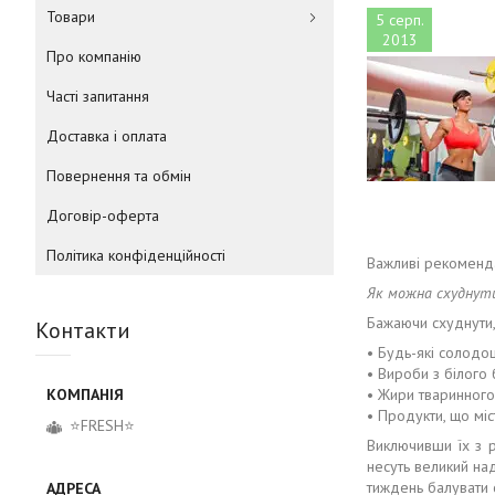
Товари
5 серп.
2013
Про компанію
Часті запитання
Доставка і оплата
Повернення та обмін
Договір-оферта
Політика конфіденційності
Важливі рекомендац
Як можна схуднути
Бажаючи схуднути,
Контакти
• Будь-які солодо
• Вироби з білого
• Жири тваринного
• Продукти, що міс
⭐FRESH⭐
Виключивши їх з 
несуть великий на
тиждень балувати 