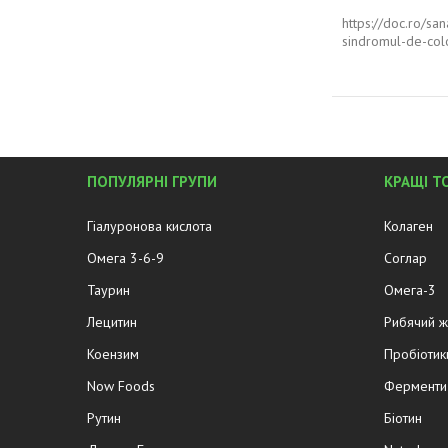
https://doc.ro/sa
sindromul-de-colo
ПОПУЛЯРНІ ГРУПИ
КРАЩІ Т
Гіалуронова кислота
Колаген
Омега 3-6-9
Соглар
Таурин
Омега-3
Лецитин
Рибячий 
Коензим
Пробіотик
Now Foods
Ферменти 
Рутин
Біотин