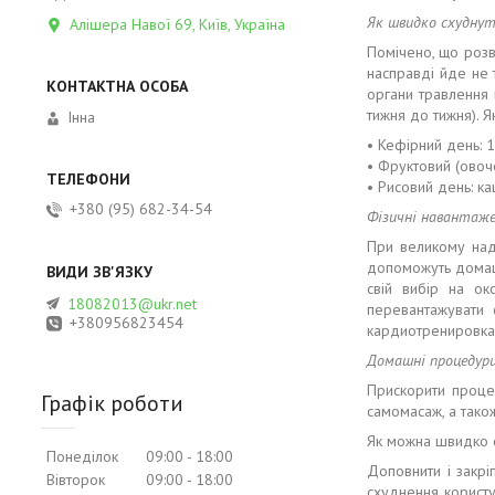
Як швидко схуднут
Алішера Навої 69, Київ, Україна
Помічено, що розв
насправді йде не 
органи травлення 
тижня до тижня). 
Інна
• Кефірний день: 1
• Фруктовий (овоч
• Рисовий день: ка
+380 (95) 682-34-54
Фізичні навантаже
При великому над
допоможуть домашн
свій вибір на ок
18082013@ukr.net
перевантажувати 
+380956823454
кардиотренировка
Домашні процедур
Прискорити процес
Графік роботи
самомасаж, а так
Як можна швидко 
Понеділок
09:00
18:00
Доповнити і закрі
Вівторок
09:00
18:00
схуднення користу