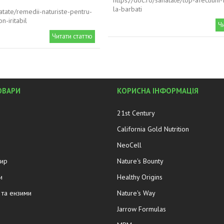
https://doc.ro/sanatate/top-afectiuni
la-barbati
natate/remedii-naturiste-pentru-
n-iritabil
Ч
Читати статтю
ОВАРИ
КОРИСНА ІНФОРМАЦІЯ
21st Century
California Gold Nutrition
NeoCell
жир
Nature's Bounty
и
Healthy Origins
та ензими
Nature's Way
Jarrow Formulas