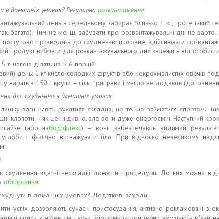
и в домашніх умовах? Регулярна
розвантаження
антажувальний день в середньому забирає близько 1 кг, проте такий те
так багато). Тим не менш, забувати про розвантажувальні дні не варто 
і поступово призводять до схудненню (головне, здійснювати розвантаже
Який продукт вибрати для розвантажувального дня залежить від особисти
.5 л напою ділять на 5-6 порцій
евий) день: 1 кг кисло-солодких фруктів або некрохмалистих овочів под
шу варять з 150 г крупи – сіль, приправи і масло не додають (доповненн
ння для схуднення в домашніх умовах
лишку ваги навіть рухатися складно, не те що займатися спортом. Ти
і клопоти – як це ні дивно, але вони дуже енергоємні. Наступний крок
сисайзе (або на
бодіфлекс
) – вони забезпечують видимий результа
суглоби і фізично виснажувати тіло. При відносно невеликому над
м.
и
 схуднення здатні нескладні домашні процедури. До них можна відне
ож
обгортання
.
схуднути в домашніх умовах? Додаткові заходи
пити успіх дозволяють сучасні пристосування, активно рекламовані з 
ються пояси з ефектом сауни, міостимулятори (вони змушують м'язи нап