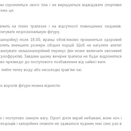
 соромляться свого тіла і не вирішуються відвідувати спортивні
уємо це.
ить на пізніх трапезах і на відсутності повноцінних сніданків.
оригувати недоскональную фігуру.
калорійну) після 18.00, вранці обов'язково прокинеться здоровий
волить зменшити розміри обідніх порцій. Щоб не нагуляти апетит
анізувати низькокалорійний перекус (він може включати овочевий
ь сухофруктів). Завдяки цьому вечірня трапеза не буде відрізнятися
ово призведе до поступового позбавлення від зайвої ваги.
 пийте теплу воду або несолодкі трав'яні чаї.
х ворогів фігури можна віднести:
жі і поступово скинути вагу. Строгі дієти вкрай небажані, вони хоч і
олодощів і калорійних смакоти не здавалося нудним, має сенс раз в