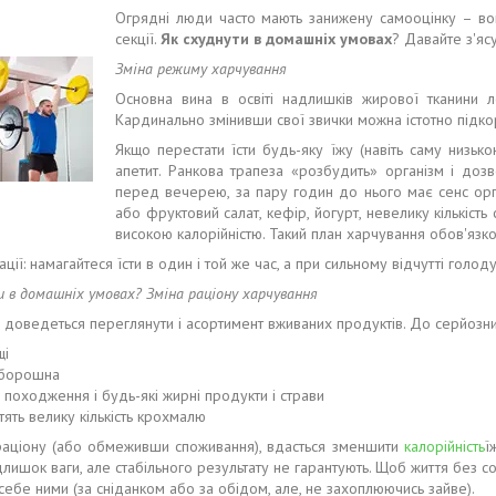
Огрядні люди часто мають занижену самооцінку – вони
секції.
Як схуднути в домашніх умовах
? Давайте з'яс
Зміна режиму харчування
Основна вина в освіті надлишків жирової тканини леж
Кардинально змінивши свої звички можна істотно підк
Якщо перестати їсти будь-яку їжу (навіть саму низько
апетит. Ранкова трапеза «розбудить» організм і доз
перед вечерею, за пару годин до нього має сенс орг
або фруктовий салат, кефір, йогурт, невелику кількіст
високою калорійністю. Такий план харчування обов'язк
ії: намагайтеся їсти в один і той же час, а при сильному відчутті голоду
 в домашніх умовах? Зміна раціону харчування
 доведеться переглянути і асортимент вживаних продуктів. До серйозни
щі
 борошна
 походження і будь-які жирні продукти і страви
тять велику кількість крохмалю
раціону (або обмеживши споживання), вдасться зменшити
калорійність
ї
длишок ваги, але стабільного результату не гарантують. Щоб життя без с
себе ними (за сніданком або за обідом, але, не захоплюючись зайве).