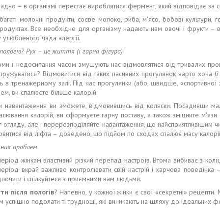
ладно – в організмі перестає вироблятися фермент, який відповідає за 
багаті молочні продукти, соєве молоко, риба, м'ясо, бобові культури, го
родуктах. Все необхідне для організму надають нам овочі і фрукти – 
у улюбленого чада алергії.
пологів? Рух – це життя (і гарна фігура)
оми і недосипання часом змушують нас відмовлятися від тривалих прог
апружуватися? Відмовитися від таких пасивних прогулянок варто хоча б
ь в тренажерному залі. Під час прогулянки (або, швидше, «спортивної
ем, ви спалюєте більше калорій.
и навантаження ви зможете, відмовившись від коляски. Посадивши ма
алювання калорій, ви сформуєте гарну поставу, а також зміцните м'язи
т огляду, але і перерозподіляйте навантаження, що найсприятливішим ч
овитися від ліфта – доведено, що підйом по сходах спалює масу калорі
чних проблем
період жінкам властивий різкий перепад настроїв. Втома вибиває з колі
еріод вкрай важливо контролювати свій настрій і харчова поведінка 
дпочити і спілкуйтеся з приємними вам людьми.
ти після пологів
? Напевно, у кожної жінки є свої «секретні» рецепти.
м успішно подолати ті труднощі, які виникають на шляху до ідеальних ф