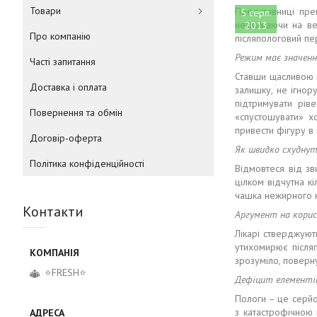
Товари
Представниці пре
5 серп.
незважаючи на ве
2013
Про компанію
післяпологовий пе
Режим має значен
Часті запитання
Ставши щасливою м
Доставка і оплата
залишку, не ігнор
підтримувати рів
Повернення та обмін
«спустошувати» х
привести фігуру в
Договір-оферта
Як швидко схуднут
Політика конфіденційності
Відмовтеся від з
цілком відчутна к
чашка нежирного 
Контакти
Аргумент на корис
Лікарі стверджуют
утихомирює післяп
зрозуміло, поверн
⭐FRESH⭐
Дефіцит елементі
Пологи – це серйоз
з катастрофічною 