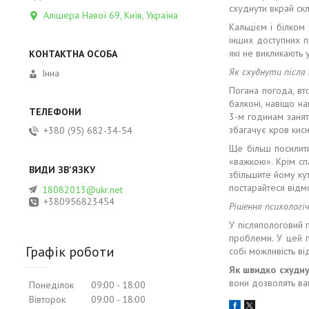
схуднути вкрай ск
Алішера Навої 69, Київ, Україна
Кальцієм і білком 
інших доступних п
які не викликають 
Як схуднути після 
Інна
Погана погода, вт
балконі, навіщо н
3-м годинам занят
збагачує кров кисн
+380 (95) 682-34-54
Ще більш посилит
«важкою». Крім сп
збільшите йому ку
постарайтеся відм
18082013@ukr.net
+380956823454
Рішення психологі
У післяпологовий 
проблеми. У цей п
Графік роботи
собі можливість ві
Як швидко схудну
вони дозволять ва
Понеділок
09:00
18:00
Вівторок
09:00
18:00