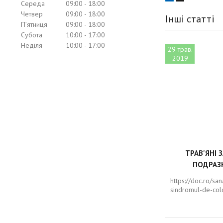
Середа
09:00
18:00
Четвер
09:00
18:00
Інші статті
Пʼятниця
09:00
18:00
Субота
10:00
17:00
Неділя
10:00
17:00
29 трав.
2019
ТРАВ'ЯНІ 
ПОДРАЗ
https://doc.ro/sa
sindromul-de-colo