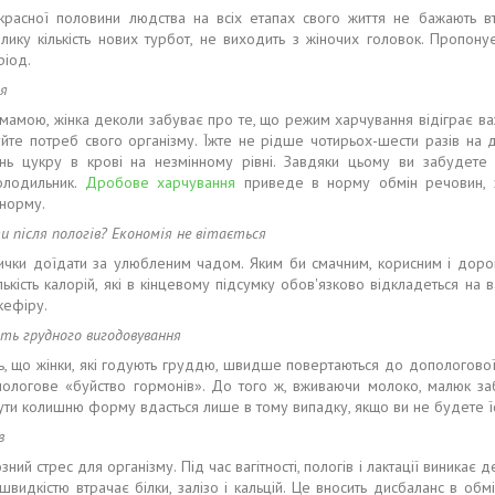
красної половини людства на всіх етапах свого життя не бажають вт
лику кількість нових турбот, не виходить з жіночих головок. Пропон
ріод.
ня
амою, жінка деколи забуває про те, що режим харчування відіграє в
уйте потреб свого організму. Їжте не рідше чотирьох-шести разів на 
ень цукру в крові на незмінному рівні. Завдяки цьому ви забудет
олодильник.
Дробове харчування
приведе в норму обмін речовин,
 норму.
и після пологів? Економія не вітається
вички доїдати за улюбленим чадом. Яким би смачним, корисним і доро
ількість калорій, які в кінцевому підсумку обов'язково відкладеться 
кефіру.
ть грудного вигодовування
ь, що жінки, які годують груддю, швидше повертаються до допологової 
ологове «буйство гормонів». До того ж, вживаючи молоко, малюк заб
ути колишню форму вдасться лише в тому випадку, якщо ви не будете ї
в
ний стрес для організму. Під час вагітності, пологів і лактації виника
швидкістю втрачає білки, залізо і кальцій. Це вносить дисбаланс в обм