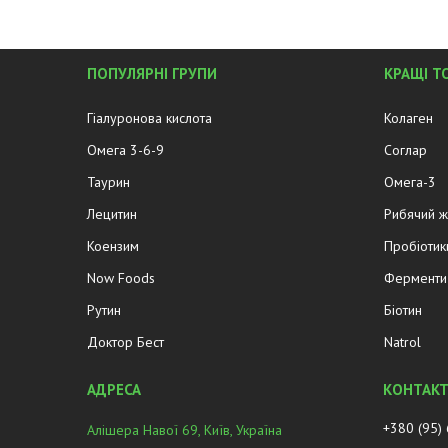
ПОПУЛЯРНІ ГРУПИ
КРАЩІ Т
Гіалуронова кислота
Колаген
Омега 3-6-9
Соглар
Таурин
Омега-3
Лецитин
Рибячий 
Коензим
Пробіотик
Now Foods
Ферменти 
Рутин
Біотин
Доктор Бест
Natrol
+380 (95)
Алішера Навої 69, Київ, Україна