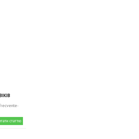
ВІКІВ
-frecvente-
итати статтю