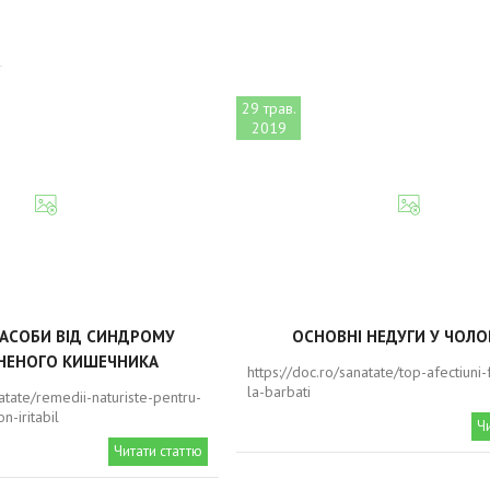
29 трав.
2019
ЗАСОБИ ВІД СИНДРОМУ
ОСНОВНІ НЕДУГИ У ЧОЛО
НЕНОГО КИШЕЧНИКА
https://doc.ro/sanatate/top-afectiuni
la-barbati
natate/remedii-naturiste-pentru-
n-iritabil
Ч
Читати статтю