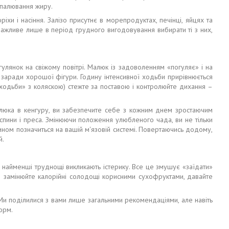
спалювання жиру.
ріхи і насіння. Залізо присутнє в морепродуктах, печінці, яйцях та
важливе лише в період грудного вигодовування вибирати ті з них,
улянок на свіжому повітрі. Малюк із задоволенням «погуляє» і на
 заради хорошої фігури. Годину інтенсивної ходьби прирівнюється
 ходьби» з коляскою) стежте за поставою і контролюйте дихання –
люка в кенгуру, ви забезпечите себе з кожним днем зростаючим
 спини і преса. Змінюючи положення улюбленого чада, ви не тільки
ином позначиться на вашій м'язовій системі. Повертаючись додому,
й.
ї, найменші труднощі викликають істерику. Все це змушує «заїдати»
– замінюйте калорійні солодощі корисними сухофруктами, давайте
 Ми поділилися з вами лише загальними рекомендаціями, але навіть
орм.