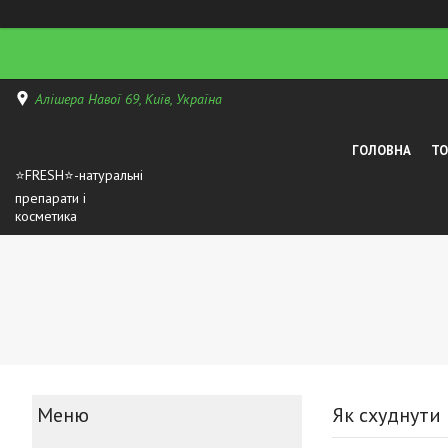
Алішера Навої 69, Київ, Україна
ГОЛОВНА
Т
⭐FRESH⭐-натуральні
препарати і
косметика
Як схуднути 