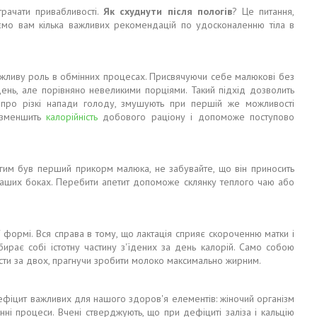
рачати привабливості.
Як схуднути після пологів
? Це питання,
уємо вам кілька важливих рекомендацій по удосконаленню тіла в
ажливу роль в обмінних процесах. Присвячуючи себе малюкові без
день, але порівняно невеликими порціями. Такий підхід дозволить
е про різкі напади голоду, змушують при першій же можливості
 зменшить
калорійність
добового раціону і допоможе поступово
гим був перший прикорм малюка, не забувайте, що він приносить
на ваших боках. Перебити апетит допоможе склянку теплого чаю або
формі. Вся справа в тому, що лактація сприяє скороченню матки і
ирає собі істотну частину з'їдених за день калорій. Само собою
сти за двох, прагнучи зробити молоко максимально жирним.
є дефіцит важливих для нашого здоров'я елементів: жіночий організм
інні процеси. Вчені стверджують, що при дефіциті заліза і кальцію