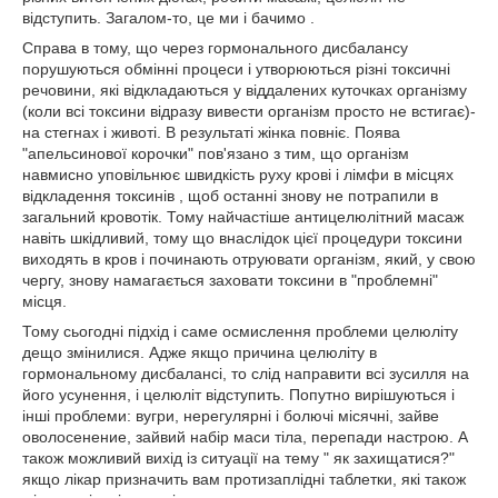
відступить. Загалом-то, це ми і бачимо .
Справа в тому, що через гормонального дисбалансу
порушуються обмінні процеси і утворюються різні токсичні
речовини, які відкладаються у віддалених куточках організму
(коли всі токсини відразу вивести організм просто не встигає)-
на стегнах і животі. В результаті жінка повніє. Поява
"апельсинової корочки" пов'язано з тим, що організм
навмисно уповільнює швидкість руху крові і лімфи в місцях
відкладення токсинів , щоб останні знову не потрапили в
загальний кровотік. Тому найчастіше антицелюлітний масаж
навіть шкідливий, тому що внаслідок цієї процедури токсини
виходять в кров і починають отруювати організм, який, у свою
чергу, знову намагається заховати токсини в "проблемні"
місця.
Тому сьогодні підхід і саме осмислення проблеми целюліту
дещо змінилися. Адже якщо причина целюліту в
гормональному дисбалансі, то слід направити всі зусилля на
його усунення, і целюліт відступить. Попутно вирішуються і
інші проблеми: вугри, нерегулярні і болючі місячні, зайве
оволосенение, зайвий набір маси тіла, перепади настрою. А
також можливий вихід із ситуації на тему " як захищатися?"
якщо лікар призначить вам протизаплідні таблетки, які також