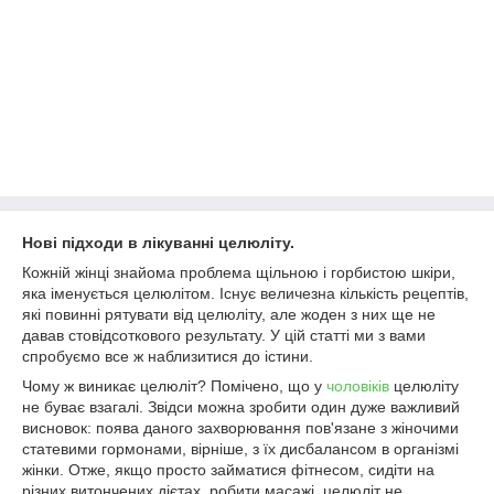
Нові підходи в лікуванні целюліту.
Кожній жінці знайома проблема щільною і горбистою шкіри,
яка іменується целюлітом. Існує величезна кількість рецептів,
які повинні рятувати від целюліту, але жоден з них ще не
давав стовідсоткового результату. У цій статті ми з вами
спробуємо все ж наблизитися до істини.
Чому ж виникає целюліт? Помічено, що у
чоловіків
целюліту
не буває взагалі. Звідси можна зробити один дуже важливий
висновок: поява даного захворювання пов'язане з жіночими
статевими гормонами, вірніше, з їх дисбалансом в організмі
жінки. Отже, якщо просто займатися фітнесом, сидіти на
різних витончених дієтах, робити масажі, целюліт не