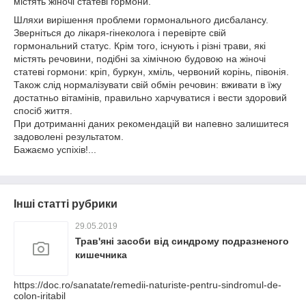
містять жіночі статеві гормони.
Шляхи вирішення проблеми гормонального дисбалансу.
Зверніться до лікаря-гінеколога і перевірте свій
гормональний статус. Крім того, існують і різні трави, які
містять речовини, подібні за хімічною будовою на жіночі
статеві гормони: кріп, буркун, хміль, червоний корінь, півонія.
Також слід нормалізувати свій обмін речовин: вживати в їжу
достатньо вітамінів, правильно харчуватися і вести здоровий
спосіб життя.
При дотриманні даних рекомендацій ви напевно залишитеся
задоволені результатом.
Бажаємо успіхів!...
Інші статті рубрики
29.05.2019
Трав'яні засоби від синдрому подразненого
кишечника
https://doc.ro/sanatate/remedii-naturiste-pentru-sindromul-de-
colon-iritabil