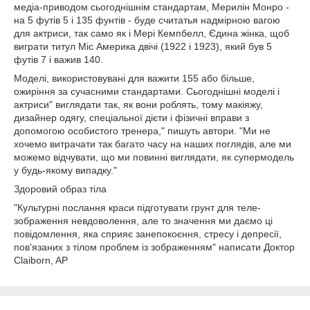
медіа-приводом сьогоднішнім стандартам, Мерилін Монро -
на 5 футів 5 і 135 фунтів - буде считатья надмірною вагою
для актриси, так само як і Мері Кемпбелл, Єдина жінка, щоб
виграти титул Міс Америка двічі (1922 і 1923), який був 5
футів 7 і важив 140.
Моделі, використовувані для важити 155 або більше,
ожиріння за сучасними стандартами. Сьогоднішні моделі і
актриси" виглядати так, як вони роблять, тому макіяжу,
дизайнер одягу, спеціальної дієти і фізичні вправи з
допомогою особистого тренера," пишуть автори. "Ми не
хочемо витрачати так багато часу на наших поглядів, але ми
можемо відчувати, що ми повинні виглядати, як супермодель
у будь-якому випадку."
Здоровий образ тіла
"Культурні послання краси підготувати грунт для теле-
зображення невдоволення, але то значення ми даємо ці
повідомлення, яка сприяє занепокоєння, стресу і депресії,
пов'язаних з тілом проблем із зображенням" написати Доктор
Claiborn, AP