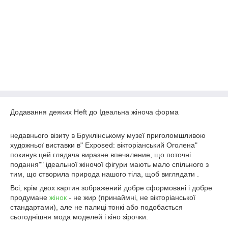
Додавання деяких Heft до Ідеальна жіноча форма
недавнього візиту в Бруклінському музеї приголомшливою
художньої виставки в" Exposed: вікторіанський Оголена"
покинув цей глядача виразне впечаление, що поточні
подання"" ідеальної жіночої фігури мають мало спільного з
тим, що створила природа нашого тіла, щоб виглядати .
Всі, крім двох картин зображений добре сформовані і добре
продумане
жінок
- не жир (принаймні, не вікторіанської
стандартами), але не палиці тонкі або подобається
сьогоднішня мода моделей і кіно зірочки.