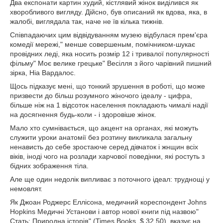
Два експонати картин худий, кістлявий жінок виділився як
хворобливого вигляду. Дійсно, був описаний як вдова, яка, в
жалобі, виглядала так, наче не їв кілька тижнів.
Співпадаючих цим відвідуванням музею відбулася прем'єра
комедії мережі," менше совершеным, помічником-шукає
провідних леді, яка носить розмір 12 і тривалої популярності
фільму" Моє велике грецьке" Весілля з його чарівний пишний
зірка, Ніа Вардалос.
Щось підказує мені, що тонкий зрушення в роботі, що може
призвести до більш розумного жіночого ідеалу - цифра,
більше ніж на 1 відсоток населення покладають чималі надії
на досягнення будь-коли - і здоровіше жінок.
Мало хто сумнівається, що акцент на органах, які можуть
служити уроки анатомії без розтину викликала загальну
ненависть до себе зростаюче серед дівчаток і жнщин всіх
віків, іноді чого на розлади харчової поведінки, які ростуть з
бідних зображення тіла.
Але ще один недолік випливає з поточного ідеал: труднощі у
немовлят.
Як Джоан Роджерс Еллісона, медичний кореспондент Johns
Hopkins Медичні Установи і автор нової книги під назвою"
Стать: Природна історія" (Times Books, $ 32,50), вказує на