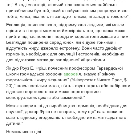
те," В ході еволюції, жіночий тіла вважається найбільш
привабливим був той, який є найуспішнішим репродуктивно -
тобто, жінка, яка не є ні занадто тонким, ні занадто товстою".
Еволюція, пояснює вона, підтримувана людьми, які могли
оцінити в ті перші моменти ймовірність тоо, що жінка може
прийти під час пологів і передати хороші гени змішати з ним.
Безпліддя поширена серед жінок, які є дуже тонкими і
відсутність жиру, джерело естрогену. Вони часто дефіцит
гормонів, необхідних для овуляції і естрогенів, необхідних
для підготовки матки до заплідненої яйцеклітини.
Як д-р Роуз Е. Фріш, почесним професором Гарвардської
школи громадської охорони
здоров
'я, вказує в" жіночу
фертильність і жиру з'єднання" (Університет Чикаго Прес, $
20)," щось настільки мало, п'ять - фунт втрата або набір ваги
відносно порогового ваги може перетворитися
менструальних циклів або вимкнений."
Мозок говорить ні до виробництва гормонів, необхідних для
овуляції, доктор Фріш не говорить, тому що" вага жінки не
мають відносну вгодованість необхідно имть життєздатного
дитини."
Неможливою цілі