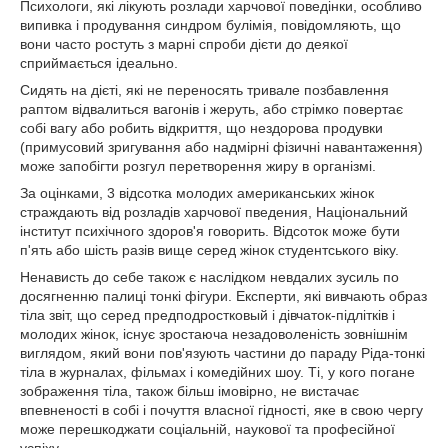
Психологи, які лікують розлади харчової поведінки, особливо
випивка і продування синдром булімія, повідомляють, що
вони часто ростуть з марні спроби дієти до деякої
сприймається ідеально.
Сидять на дієті, які не переносять тривале позбавлення
раптом відвалиться вагонів і жеруть, або стрімко повертає
собі вагу або робить відкриття, що нездорова продувки
(примусовий зригування або надмірні фізичні навантаження)
може запобігти розгул перетворення жиру в організмі.
За оцінками, 3 відсотка молодих американських жінок
страждають від розладів харчової пведения, Національний
інститут психічного здоров'я говорить. Відсоток може бути
п'ять або шість разів вище серед жінок студентського віку.
Ненависть до себе також є наслідком невдалих зусиль по
досягненню палиці тонкі фігури. Експерти, які вивчають образ
тіла звіт, що серед предподростковый і дівчаток-підлітків і
молодих жінок, існує зростаюча незадоволеність зовнішнім
виглядом, який вони пов'язують частини до параду Ріда-тонкі
тіла в журналах, фільмах і комедійних шоу. Ті, у кого погане
зображення тіла, також більш імовірно, не вистачає
впевненості в собі і почуття власної гідності, яке в свою чергу
може перешкоджати соціальній, наукової та професійної