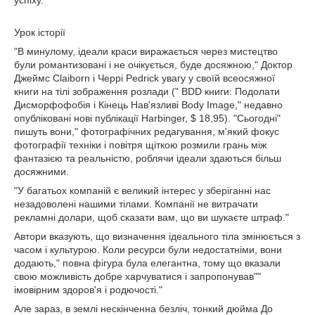
успіху.
Урок історії
"В минулому, ідеали краси виражається через мистецтво
були романтизовані і не очікується, буде досяжною," Доктор
Джеймс Claiborn і Черрі Pedrick увагу у своїй всеосяжної
книги на тілі зображення розлади (" BDD книги: Подолати
Дисморфофобія і Кінець Нав'язливі Body Image," недавно
опубліковані нові публікації Harbinger, $ 18,95). "Сьогодні"
пишуть вони," фотографічних редагування, м'який фокус
фотографії техніки і повітря щіткою розмили грань між
фантазією та реальністю, роблячи ідеали здаються більш
досяжними.
"У багатьох компаній є великий інтерес у зберіганні нас
незадоволені нашими тілами. Компанії не витрачати
рекламні долари, щоб сказати вам, що ви шукаєте штраф."
Автори вказують, що визначення ідеального тіла змінюється з
часом і культурою. Коли ресурси були недостатніми, вони
додають," повна фігура була елегантна, тому що вказали
свою можливість добре харчуватися і запропонував""
імовірним здоров'я і родючості."
Але зараз, в землі нескінченна безліч, тонкий дюйма До