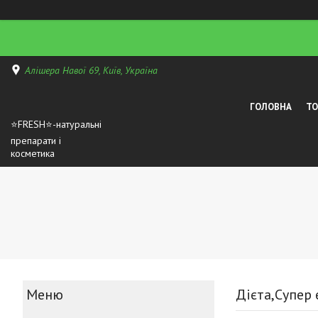
Алішера Навої 69, Київ, Україна
ГОЛОВНА
Т
⭐FRESH⭐-натуральні
препарати і
косметика
Дієта,Супер