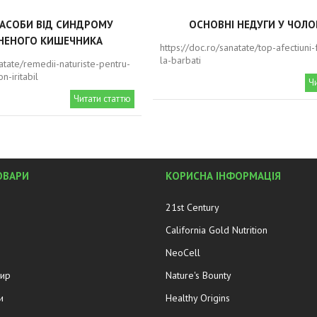
ЗАСОБИ ВІД СИНДРОМУ
ОСНОВНІ НЕДУГИ У ЧОЛО
НЕНОГО КИШЕЧНИКА
https://doc.ro/sanatate/top-afectiuni
la-barbati
natate/remedii-naturiste-pentru-
n-iritabil
Ч
Читати статтю
ОВАРИ
КОРИСНА ІНФОРМАЦІЯ
21st Century
California Gold Nutrition
NeoCell
жир
Nature's Bounty
и
Healthy Origins