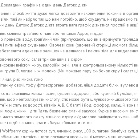
Докладний графік на один день Детокс дієти
ння і спосіб життя дуже легко дозволити накопичення токсинів в органі
в'ям, такі як набряк, так що нам потрібно, щоб схуднути, ми працюємо т
н день Детокс Детокс дієта втрата ваги графік дізнатися простий в акції
ння: склянка трав'яного чаю або не шлак Apple, піддон
о принести воду, трав'яний чай (припускають, що ви витримуєте троянд
і пити ефект схуднення. Овочеві соки (овочевий сторінці якомога більше
 забезпечити адекватне залишок на целюлоза і пектин тіла для видаленн
овочевого соку, салат три сендвіча з сиром
високим вмістом жиру, калорійні речі, але в контрольованому кількості в
ни групи В, легше, ніж молоко. (Ми можемо пару скибочок сиру і салат ці
, яйця, рис, миска, гриб
ітаміну овочі, тофу фітоестрогени добавок, яйця додати білки, вуглевод
й: сода зломщика кілька частин, сушені водорості, або курячий бульйон, 
ний, щоб нейтралізувати кислоту, стік може бути шлунково-кишкового т
теїн містить водорості, вітамін А, В, С багаті і йод, фосфор, кальцій, вон
вні люди, жінки і діти їдять безпечно смачні закуски. Курка з високим вмі
а часто зимового одягу літнього одягу ах); молоко вилікувати ячмінь н
але і відбілювання краси яблука збільшити ситості.
кі Wolfberry корінь лотоса суп, ячменю, рису, 100 р, пагони бамбука суп,
збільшити здатність шкіри поглинати кисень, інші можуть мати яскравіст