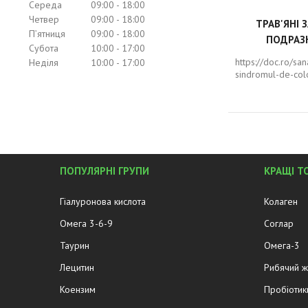
Середа
09:00
18:00
Четвер
09:00
18:00
ТРАВ'ЯНІ 
Пʼятниця
09:00
18:00
ПОДРАЗ
Субота
10:00
17:00
https://doc.ro/sa
Неділя
10:00
17:00
sindromul-de-colo
ПОПУЛЯРНІ ГРУПИ
КРАЩІ Т
Гіалуронова кислота
Колаген
Омега 3-6-9
Соглар
Таурин
Омега-3
Лецитин
Рибячий 
Коензим
Пробіотик