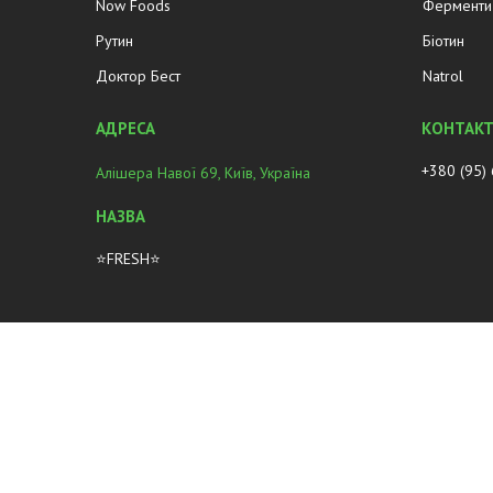
Now Foods
Ферменти 
Рутин
Біотин
Доктор Бест
Natrol
+380 (95)
Алішера Навої 69, Київ, Україна
⭐FRESH⭐