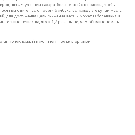
иров, низким уровнем сахара, больше свойств волокна, чтобы
 если вы едите часто побеги бамбука, ест каждую еду там масла
, для достижения цели снижения веса, и может заболевания, в
тательные вещества, что в 1,7 раза выше, чем обычные томаты,
о сім точок, важкий накопичення води в організмі.