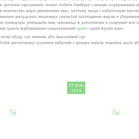
ше дієтичне харчування; может побеги бамбука с низким содержанием ж
 количество жира увеличение вкус, поэтому люди с избыточным весом,
нижение желудочно-кишечных слизистой поглощение жиров и сбережений
ие помидоры уменьшить жир связанных в дополнение к содержит все пи
мінів грають відбілювання сонцезахисний
крем
і цілей втрати ваги.
 після обіду: суп ячменю або квасолевий суп
бобів детоксикації усунення набряків з кращих напоїв, зокрема, шість аб
29 трав.
2019