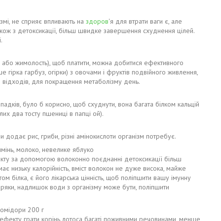
змі, не сприяє впливають на
здоров
'я для втрати ваги є, але
акож з детоксикації, більш швидке завершення схуднення цілей.
.
а або жимолость), щоб платити, можна добитися ефективного
 гірка гарбуз, огірки) з овочами і фруктів подвійного живлення,
я відходів, для покращення метаболізму день.
ипадків, було б корисно, щоб схуднути, вона багата білком кальцій
лих два тосту пшениці в папці ой).
и додає рис, гриби, різні амінокислоти організм потребує.
ячмінь, молоко, невелике яблуко
ракту за допомогою волоконно поєднанні детоксикації більш
а має низьку калорійність, вміст волокон не дуже висока, майже
стом білка, є його лікарська цінність, щоб поліпшити вашу імунну
абряки, надлишок води з організму може бути, поліпшити
 помідори 200 г
ь ефекту грати корінь лотоса багаті поживними речовинами, менше