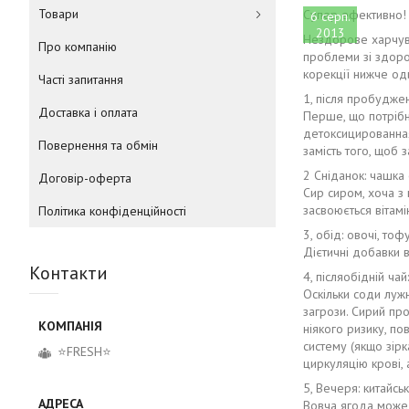
Товари
Супер ефективно! 
6 серп.
2013
Нездорове харчува
Про компанію
проблеми зі здоро
корекції нижче оди
Часті запитання
1, після пробудже
Доставка і оплата
Перше, що потрібн
детоксицированная 
Повернення та обмін
замість того, щоб
2 Сніданок: чашка 
Договір-оферта
Сир сиром, хоча з 
засвоюється вітамі
Політика конфіденційності
3, обід: овочі, тофу
Дієтичні добавки в
Контакти
4, післяобідній ча
Оскільки соди луж
загрози. Сирий про
ніякого ризику, по
систему (якщо зірк
⭐FRESH⭐
циркуляцію крові, 
5, Вечеря: китайсь
Вовча ягода може 