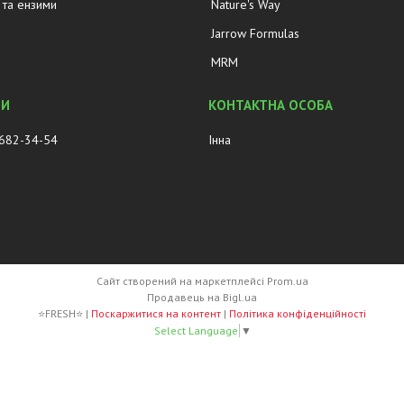
та ензими
Nature's Way
Jarrow Formulas
MRM
 682-34-54
Інна
Сайт створений на маркетплейсі
Prom.ua
Продавець на Bigl.ua
⭐FRESH⭐ |
Поскаржитися на контент
|
Політика конфіденційності
Select Language
▼