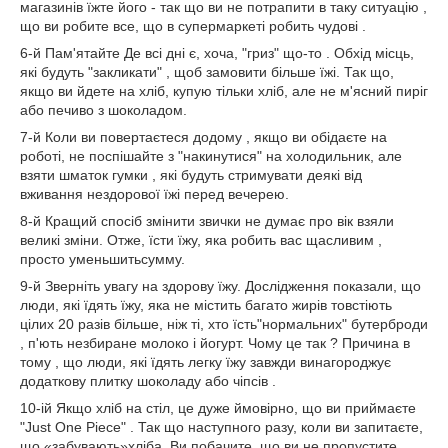
магазинів їжте його - так що ви не потрапити в таку ситуацію ,
що ви робите все, що в супермаркеті робить чудові .
6-й Пам'ятайте Де всі дні є, хоча, "гриз" що-то . Обхід місць,
які будуть "закликати" , щоб замовити більше їжі. Так що,
якщо ви йдете на хліб, купую тільки хліб, але не м'ясний пиріг
або печиво з шоколадом.
7-й Коли ви повертаєтеся додому , якщо ви обідаєте на
роботі, не поспішайте з "накинутися" на холодильник, але
взяти шматок гумки , які будуть стримувати деякі від
вживання нездорової їжі перед вечерею.
8-й Кращий спосіб змінити звички не думає про вік взяли
великі зміни. Отже, їсти їжу, яка робить вас щасливим ,
просто уменьшитьсумму.
9-й Зверніть увагу на здорову їжу. Дослідження показали, що
люди, які їдять їжу, яка не містить багато жирів товстіють
цілих 20 разів більше, ніж ті, хто їсть"нормальних" бутерброди
, п'ють незбиране молоко і йогурт. Чому це так ? Причина в
тому , що люди, які їдять легку їжу завжди винагороджує
додаткову плитку шоколаду або чіпсів .
10-ій Якщо хліб на стіл, це дуже ймовірно, що ви приймаєте
"Just One Piece" . Так що наступного разу, коли ви запитаєте,
що «забувають»хліба. Ви побачите, що ви не пропустите