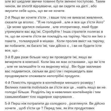
але всі шкідливі звички повинні бути змінені поступово. Таким
чином, ви stvortit відчуваючи, що ви сидите на дієті , або
змусити себе щось, що ви не хочете.
2-й Якщо ви хочете з'їсти , і ваше тіло не вимагає живлення,
сказати це вголос . "Я не голодний , але я все ще з'їсти його"
. Це може здатися смішним , але этоприговор, який буде
утримувати вас від їжі. Спробуйте ! Інша стратегія полягає в
те, що ви хочете з'їсти ви покладіть на тарілку. Часто ми їмо з
пакета , толкаярукой в мішках . Коли пролив вміст на тарілку,
ви побачите, як багато їжі, там дійсно є , і ви не будете їсти
все, що .
3-й В два рази більше часу ви проводите їжі, якщо ви
вечеряєте в компанії. Коли їжа не має останками , що ви їсте
, але не залишайте їх на видному місці . Він буде закликаю
вас подивитися, скільки ви досі їли і перешкодить вам
продовжувати споживати непотрібні продукти.
4-й Помістіть продукти в контейнери меншого розміру !
Великих пакетів motivisaće ви з'їсти все це , навіть якщо ви не
голодні більше. Розділіть їжу в невеликих контейнерів і тим
самымизбавят тіло надмірне харчування .
5-й Перш ніж потрапити до солодкого , розглянути. Ви дійсно
хочете , щоб з'їсти це ? Перед тим, як йти продуктових