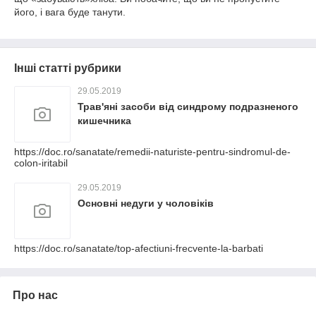
його, і вага буде танути.
Інші статті рубрики
29.05.2019
Трав'яні засоби від синдрому подразненого
кишечника
https://doc.ro/sanatate/remedii-naturiste-pentru-sindromul-de-
colon-iritabil
29.05.2019
Основні недуги у чоловіків
https://doc.ro/sanatate/top-afectiuni-frecvente-la-barbati
Про нас