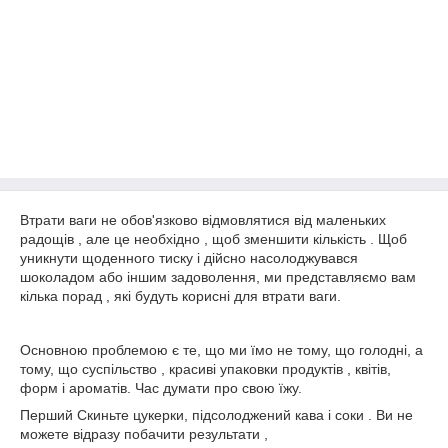
Втрати ваги не обов'язково відмовлятися від маленьких
радощів , але це необхідно , щоб зменшити кількість . Щоб
уникнути щоденного тиску і дійсно насолоджувався
шоколадом або іншим задоволення, ми представляємо вам
кілька порад , які будуть корисні для втрати ваги.
Основною проблемою є те, що ми їмо не тому, що голодні, а
тому, що суспільство , красиві упаковки продуктів , квітів,
форм і ароматів. Час думати про свою їжу.
Перший Скиньте цукерки, підсолоджений кава і соки . Ви не
можете відразу побачити результати ,