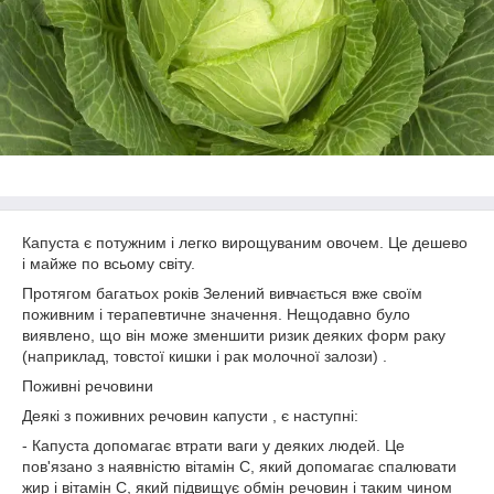
Капуста є потужним і легко вирощуваним овочем. Це дешево
і майже по всьому світу.
Протягом багатьох років Зелений вивчається вже своїм
поживним і терапевтичне значення. Нещодавно було
виявлено, що він може зменшити ризик деяких форм раку
(наприклад, товстої кишки і рак молочної залози) .
Поживні речовини
Деякі з поживних речовин капусти , є наступні:
- Капуста допомагає втрати ваги у деяких людей. Це
пов'язано з наявністю вітамін С, який допомагає спалювати
жир і вітамін С, який підвищує обмін речовин і таким чином