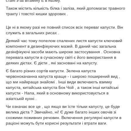
стані з-за вітаміну Е в ньому.
Також містить кількість білка і заліза, який допомагає травного
тракту і товстої кишки здорових .
Це ні в якому разі не повний список всіх переваг капусти. Він
служить в загальних рисах .
Деякий час тому попелом спалених листя капусти ключовий
компонент в дезинфікуючих мазей. В даний час загальна
дезінфікуючі засоби мають широке застосування . Основна
перевага капусти в сучасному світі є його використання в
деяких дієтах. Є дієти , які засновані на капусту.
Є багато різних сортів капусти. Зелена капуста
червонокачанна капуста краще - і широко поширений вид ,
що ми найкраще знайомі . Інші види включають взимку
капуста, китайська капуста Бок Чой , а також інші китайські
капусти - Напа, який в основному використовується в
азіатській кухні .
Чи означає все це , що якщо ви їсте тільки капусту, це буде
велика дієта ? Звичайно, ні! Є дуже багато інших овочів зі
схожими поживних речовин. Включення регулярні капусти в
раціоні можуть бути корисні результати і втрати ваги.