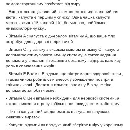
помогаеторганизму позбутися від жиру.
- Якщо хтось зацікавлений в компонентахнизкокалорийная
дієта , капуста є першим у списку. Одна чашка капусти
містить всього 15 калорій. Це, безумовно, найбільше -
низькокалорійну їжу .
- Вітамін А : капуста є джерелом вітаміну А, що ваше тіло
потребує для здорової шкіри і очей.
- Вітамін С : у зв'язку з високим вмістом вітаміну С , капуста
допомагає стимулювати імунну систему, а також надання
допомоги у видаленні токсинів з організму і відіграє важливу
роль в спалювання жирів.
- Вітамін Е Вітамін Е відомо, що підтримання здорової шкіри ,
і таким чином робить свій внесок у збільшення повітря в
клітинах крові . Достатня кількість вітаміну Е в одне тіло,
допомагає запобігти акне.
- Вітамін С Цей вітамін необхідний для нервової системи, а
також зниження стресу і збільшення швидкості метаболізму .
- Питна капустяний сік допомагає в лікуванні шлунково-
кишкових виразок.
- Капусти відомий як продукт, який зберігає шкіру у хорошому