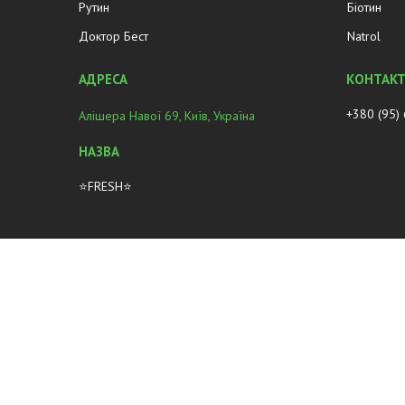
Рутин
Біотин
Доктор Бест
Natrol
+380 (95)
Алішера Навої 69, Київ, Україна
⭐FRESH⭐