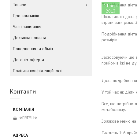
Товари
Подрібнення дієта 
11 вер.
2013
Про компанію
Шість тижнів дієта
втрати ваги різко
Часті запитання
Подрібнення дієта
Доставка і оплата
розмірів.
Повернення та обмін
Застосовуючи цю ді
Договір-оферта
прийомів їжі не ду
Політика конфіденційності
Дієта подрібнення 
Контакти
У той час як дієти
Все, що потрібно 
метаболізму.
⭐FRESH⭐
Зразкове меню на
Тиждень 1: 6 прийо