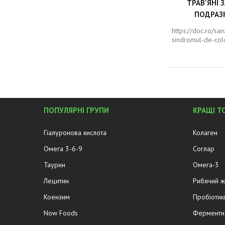
ТРАВ'ЯНІ 
ПОДРАЗ
https://doc.ro/sa
sindromul-de-colo
ПОПУЛЯРНІ ГРУПИ
КРАЩІ Т
Гіалуронова кислота
Колаген
Омега 3-6-9
Соглар
Таурин
Омега-3
Лецитин
Рибячий 
Коензим
Пробіотик
Now Foods
Ферменти 