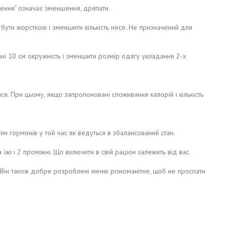
бнення" означає зменшення, дряпати.
б бути жорсткою і зменшити кількість несе. Не призначений для
ні 10 см окружність і зменшити розмір одягу укладання 2-х
ися. При цьому, якщо запропоновані споживання калорій і кількість
зм гормонів у той час як ведуться в збалансований стан.
 їжі і 2 проміжні. Що включити в свій раціон залежить від вас.
. Він також добре розроблені меню різноманітне, щоб не проспати