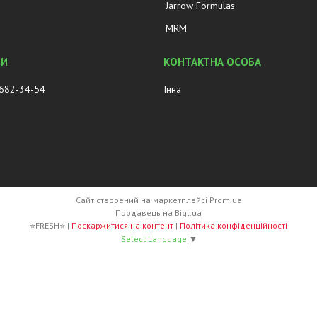
Jarrow Formulas
MRM
 682-34-54
Інна
Сайт створений на маркетплейсі
Prom.ua
Продавець на Bigl.ua
⭐FRESH⭐ |
Поскаржитися на контент
|
Політика конфіденційності
Select Language
▼