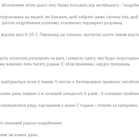
абсолютним хітом цього літа. Назва походить від англійського - "подрі
 розрахована на людей, які бажають, щоб забрати деякі частини тіла, що
. З дієтою подрібнення розплаву основному підшкірної родовищ.
 відома ката 6-10-2. Переклад це означає: протягом шести тижнів відста
єту оголосить результати на ваги, і кількість одягу, яка буде скорочуват
же важливо пити багато рідини. Є обов'язковими і кардіо тренувань.
відбувається після 6 тижнів. Її метою є безперервно провокує метаболі
 кожен день повинні є в загальній складності 6 разів - 4 основних прийоми
дотримуватися ряду харчування є кожні 3 години і стежити за калоріями
 6-тижневий раціон подрібнення
мів їжі кожен день: