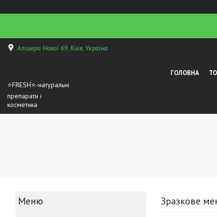
Алішера Навої 69, Київ, Україна
ГОЛОВНА
Т
⭐FRESH⭐-натуральні
препарати і
косметика
Зразкове ме