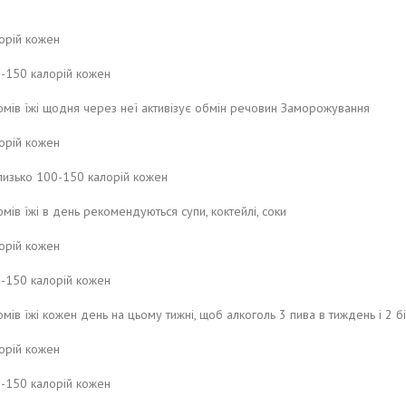
лорій кожен
0-150 калорій кожен
омів їжі щодня через неї активізує обмін речовин Заморожування
лорій кожен
близько 100-150 калорій кожен
мів їжі в день рекомендуються супи, коктейлі, соки
лорій кожен
0-150 калорій кожен
мів їжі кожен день на цьому тижні, щоб алкоголь 3 пива в тиждень і 2 біл
лорій кожен
0-150 калорій кожен