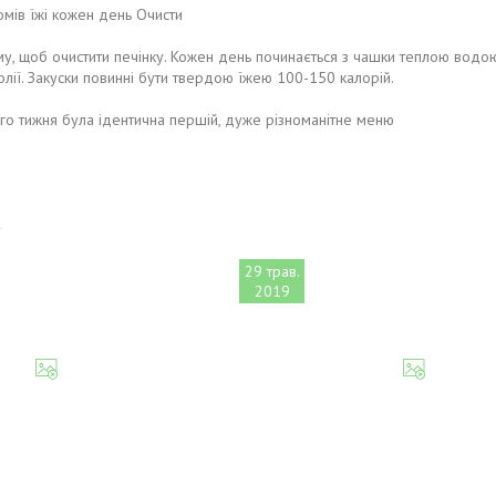
омів їжі кожен день Очисти
му, щоб очистити печінку. Кожен день починається з чашки теплою водою,
олії. Закуски повинні бути твердою їжею 100-150 калорій.
го тижня була ідентична першій, дуже різноманітне меню
29 трав.
2019