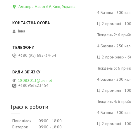
Алішера Навої 69, Київ, Україна
4 Базова - 300 ка
Ці 2 проміжні - 10
Інна
Тиждень 2: 6 прий
4 Базова - 250 ка
+380 (95) 682-34-54
Ці 2 проміжних - 
Тиждень 3: 6 прийо
4 Базова - 200 ка
18082013@ukr.net
+380956823454
Ці 2 проміжні - 10
Тиждень 4: 6 прийо
Графік роботи
4 Базова - 300 ка
Понеділок
09:00
18:00
Ці 2 проміжні - 10
Вівторок
09:00
18:00