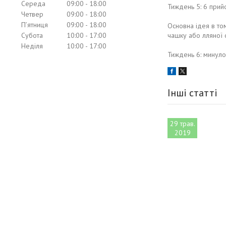
Середа
09:00
18:00
Тиждень 5: 6 прий
Четвер
09:00
18:00
Пʼятниця
09:00
18:00
Основна ідея в то
Субота
10:00
17:00
чашку або лляної 
Неділя
10:00
17:00
Тиждень 6: минуло
Інші статті
29 трав.
2019