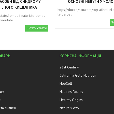
ЗАСОБИ ВІД СИНДРОМУ
ОСНОВНІ НЕДУГИ У ЧОЛО
НЕНОГО КИШЕЧНИКА
https://doc.ro/sanatate/top-afectiuni
la-barbati
natate/remedii-naturiste-pentru-
n-iritabil
Ч
Читати статтю
ОВАРИ
КОРИСНА ІНФОРМАЦІЯ
21st Century
California Gold Nutrition
NeoCell
жир
Nature's Bounty
и
Healthy Origins
та ензими
Nature's Way