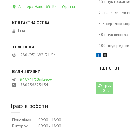
- 15 штук горіхи к
Алішера Навої 69, Київ, Україна
- 21 палички - міс
- 4-5 середніх мор
Інна
- 30 штук виногра
- 100 штук редьки -
+380 (95) 682-34-54
Інші статті
18082013@ukr.net
+380956823454
29 трав.
2019
Графік роботи
Понеділок
09:00
18:00
Вівторок
09:00
18:00