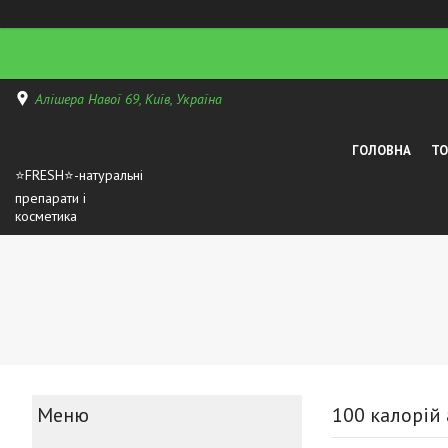
Алішера Навої 69, Київ, Україна
ГОЛОВНА
Т
⭐FRESH⭐-натуральні
препарати і
косметика
100 калорій 