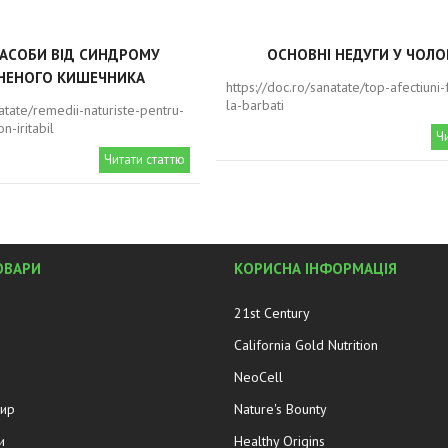
ЗАСОБИ ВІД СИНДРОМУ
ОСНОВНІ НЕДУГИ У ЧОЛО
НЕНОГО КИШЕЧНИКА
https://doc.ro/sanatate/top-afectiuni
la-barbati
natate/remedii-naturiste-pentru-
n-iritabil
Ч
Читати статтю
ОВАРИ
КОРИСНА ІНФОРМАЦІЯ
21st Century
California Gold Nutrition
NeoCell
жир
Nature's Bounty
и
Healthy Origins