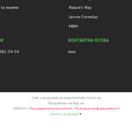
та ензими
Nature's Way
Jarrow Formulas
MRM
 682-34-54
Інна
Сайт створений на маркетплейсі
Prom.ua
Продавець на Bigl.ua
⭐FRESH⭐ |
Поскаржитися на контент
|
Політика конфіденційності
Select Language
▼