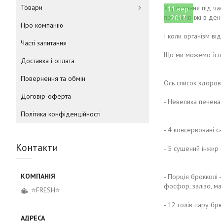
Товари
Харчування під час
11 вер.
прийомів їжі в де
2013
Про компанію
І коли організм ві
Часті запитання
Що ми можемо їсти
Доставка і оплата
Повернення та обмін
Ось список здоров
Договір-оферта
- Невелика печена 
Політика конфіденційності
- 4 консервовані с
Контакти
- 5 сушений інжир 
- Порція брокколі -
фосфор, залізо, ма
⭐FRESH⭐
- 12 голів пару бр