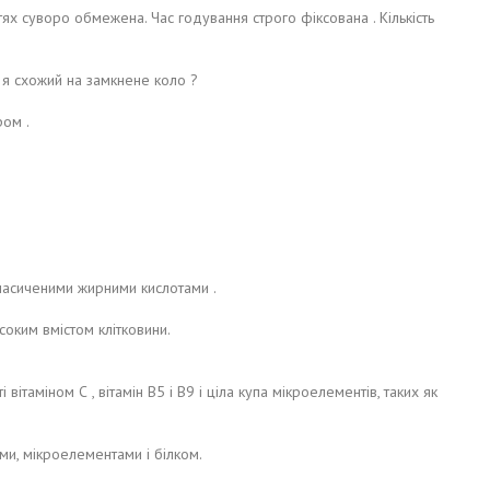
тях суворо обмежена. Час годування строго фіксована . Кількість
ба я схожий на замкнене коло ?
ром .
енасиченими жирними кислотами .
соким вмістом клітковини.
і вітаміном С , вітамін В5 і В9 і ціла купа мікроелементів, таких як
ами, мікроелементами і білком.