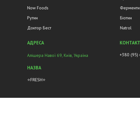
Now Foods
Ферменти 
Рутин
Біотин
Доктор Бест
Natrol
+380 (95)
Алішера Навої 69, Київ, Україна
⭐FRESH⭐