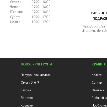
Середа
09:00
18:00
Четвер
09:00
18:00
Пʼятниця
09:00
18:00
ТРАВ'ЯНІ 
Субота
10:00
17:00
ПОДРАЗ
Неділя
10:00
17:00
https://doc.ro/sa
sindromul-de-colo
ПОПУЛЯРНІ ГРУПИ
КРАЩІ Т
Гіалуронова кислота
Колаген
Омега 3-6-9
Соглар
Таурин
Омега-3
Лецитин
Рибячий 
Коензим
Пробіотик