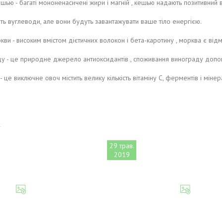
ешью - багаті мононенасичені жири і магній , кешью надають позитивний 
тять вуглеводи, але вони будуть завантажувати ваше тіло енергією.
кви - високим вмістом дієтичних волокон і бета-каротину , морква є від
ду - це природне джерело антиоксидантів , споживання винограду допо
 це виключне овоч містить велику кількість вітаміну С, ферментів і мінералі
29 трав.
2019