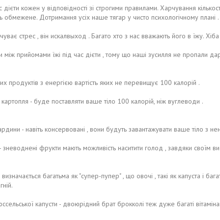
 дієти кожен у відповідності зі строгими правилами. Харчування кількос
нь обмежене. Дотримання усіх наше тягар у чисто психологічному плані .
дчуває стрес , він искалвыход . Багато хто з нас вважають його в їжу. Хі
 між прийомами їжі під час дієти , тому що наші зусилля не пропали да
их продуктів з енергією вартість яких не перевищує 100 калорій .
картопля - буде поставляти ваше тіло 100 калорій, ніж вуглеводи .
ардини - навіть консервовані , вони будуть завантажувати ваше тіло з н
- зневоднені фрукти мають можливість наситити голод , завдяки своїм ви
 визначається багатьма як "супер-пупер" , що овочі , такі як капуста і багат
гній.
юссельської капусти - двоюрідний брат брокколі теж дуже багаті вітамін