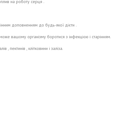
вплив на роботу серця .
мінним доповненням до будь-якої дієти .
може вашому організму боротися з інфекцією і старінням.
в , пектинів , клітковини і заліза.