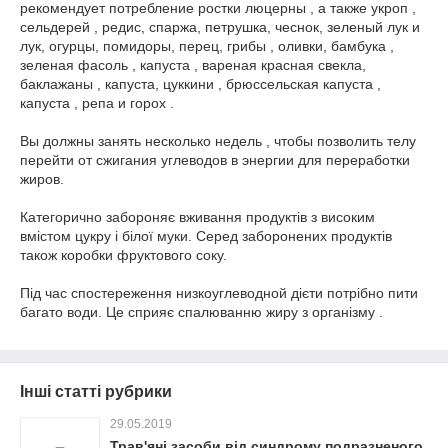
рекомендует потребление ростки люцерны , а также укроп ,
сельдерей , редис, спаржа, петрушка, чеснок, зеленый лук и
лук, огурцы, помидоры, перец, грибы , оливки, бамбука ,
зеленая фасоль , капуста , вареная красная свекла,
баклажаны , капуста, цуккини , брюссельская капуста ,
капуста , репа и горох .
Вы должны занять несколько недель , чтобы позволить телу
перейти от сжигания углеводов в энергии для переработки
жиров.
Категорично забороняє вживання продуктів з високим
вмістом цукру і білої муки. Серед заборонених продуктів
також коробки фруктового соку.
Під час спостереження низкоуглеводной дієти потрібно пити
багато води. Це сприяє спалюванню жиру з організму .
Інші статті рубрики
29.05.2019
Трав'яні засоби від синдрому подразненого