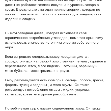
чувствовать чувство насыщения после еды. С учетом такой
диеты не работают всплеск инсулина и уровень сахара в
крови. В результате , ни один прилив энергии , которая не
меняет с внезапной слабости и желания для кондитерских
изделий и сладких .
Низкоуглеводная диета , которая включает в себя
ограниченное потребление углеводов , помогает организму
использовать в качестве источника энергии собственного
жира .
Если вы решите следоватьнизкоуглеводная диета ,
сосредоточиться на говяжий жир , говяжья печень , куриное и
перепелиное мясо, мясо индейки , ветчины, баранину и
мясо буйвола , мясо кролика и страуса.
Рыбу рекомендуется есть скумбрия, сельдь , лосось, треска,
форель, тунец и сардины , и мясо акулы . Он также
рекомендует потребление омары , мидии, устрицы,
кальмары, креветки и другие ракообразные .
Потребляемая сыр с низким содержанием жира. Он также