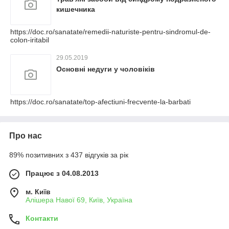
кишечника
https://doc.ro/sanatate/remedii-naturiste-pentru-sindromul-de-
colon-iritabil
29.05.2019
Основні недуги у чоловіків
https://doc.ro/sanatate/top-afectiuni-frecvente-la-barbati
Про нас
89% позитивних з 437 відгуків за рік
Працює з 04.08.2013
м. Київ
Алішера Навої 69, Київ, Україна
Контакти