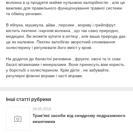
волокна в ці продукти майже нульовою калорійністю , але це
важливо для правильного функціонування травної системи
та обміну речовин.
В яблука, мушмула, айва , персики , моркву і грейпфрут
містить пектини -харчові волокна , що так само природно,
медицині. Ви можете купити в аптеці , але ваша природа дає
це як належне. Пектин запобігає зворотний споживання
холестерину і регулювати його вміст у крові.
На додаток до баластні речовини , фрукти, овочі та їх соки
багаті вітамінами і мінералами. Вони принесуть вам користь
у боротьбі з холестерином. Крім дієти , не забувайте,
регулярні фізичні вправи і часті вправи.
Інші статті рубрики
29.05.2019
Трав'яні засоби від синдрому подразненого
кишечника