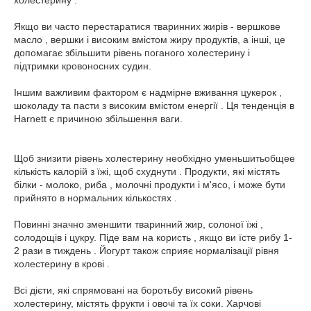
холестерину .
Якщо ви часто перестаратися тваринних жирів - вершкове
масло , вершки і високим вмістом жиру продуктів, а інші, це
допомагає збільшити рівень поганого холестерину і
підтримки кровоносних судин.
Іншим важливим фактором є надмірне вживання цукерок ,
шоколаду та пасти з високим вмістом енергії . Ця тенденція в
Harnett є причиною збільшення ваги.
Щоб знизити рівень холестерину необхідно уменьшитьобщее
кількість калорій з їжі, щоб схуднути . Продукти, які містять
білки - молоко, риба , молочні продукти і м'ясо, і може бути
прийнято в нормальних кількостях .
Повинні значно зменшити тваринний жир, солоної їжі ,
солодощів і цукру. Піде вам на користь , якщо ви їсте рибу 1-
2 рази в тиждень . Йогурт також сприяє нормалізації рівня
холестерину в крові .
Всі дієти, які спрямовані на боротьбу високий рівень
холестерину, містять фрукти і овочі та їх соки. Харчові