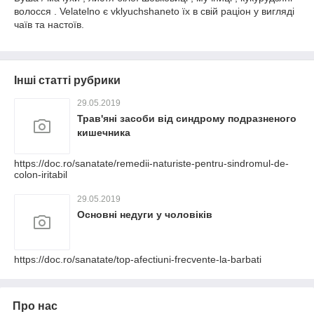
волосся . Velatelno є vklyuchshaneto їх в свій раціон у вигляді
чаїв та настоїв.
Інші статті рубрики
29.05.2019
Трав'яні засоби від синдрому подразненого
кишечника
https://doc.ro/sanatate/remedii-naturiste-pentru-sindromul-de-
colon-iritabil
29.05.2019
Основні недуги у чоловіків
https://doc.ro/sanatate/top-afectiuni-frecvente-la-barbati
Про нас