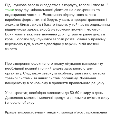
Підшлункова залоза складається з корпусу, голови і хвоста. З
точки
зору функціональності ділиться на екзокринних та
ендокринної частини. Екзокринна підшлункова залоза
виробляє ферменти, які беруть участь в процесі травлення і
зламати білків , жирів і багато іншого. у той час як ендокринна
підшлункова залоза виробляє гормони інсулін і глюкагон.
Вони мають важливе значення для підтримки рівня цукру в
крові. Головки підшлункової залози розташована у правому
верхньому куті, а хвіст відповідно у верхній лівій частині
живота.
Про створення ефективного плану лікування панкреатиту
необхідний повний і точний аналіз загального стану
організму. Слід також звернути особливу увагу на стан всієї
травної системи та інших систем організму. Лікування
панкреатиту в основному в прийнятті правильного раціону .
У панкреатит, необхідно зменшити до 50-60 г жиру в день.
Дозволено молоко і молочні продукти з низьким вмістом жиру
і знесоленої сиру .
Краще використовувати тендітні, молоді м'ясо , прісноводна