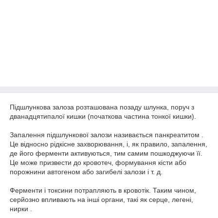
Підшлункова залоза розташована позаду шлунка, поруч з
дванадцятипалої кишки (початкова частина тонкої кишки).
Запалення підшлункової залози називається панкреатитом .
Це відносно рідкісне захворювання, і, як правило, запалення,
де його ферменти активуються, тим самим пошкоджуючи її.
Це може призвести до кровотеч, формування кісти або
порожнини автогеном або загибелі залози і т. д.
Ферменти і токсини потрапляють в кровотік. Таким чином,
серйозно впливають на інші органи, такі як серце, легені,
нирки .