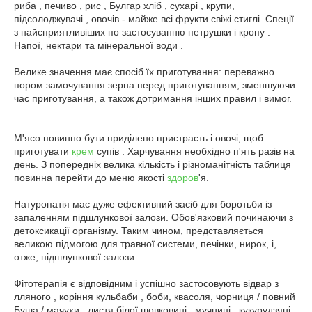
риба , печиво , рис , Булгар хліб , сухарі , крупи,
підсолоджувачі , овочів - майже всі фрукти свіжі стиглі. Спеції
з найсприятливіших по застосуванню петрушки і кропу .
Напої, нектари та мінеральної води .
Велике значення має спосіб їх приготування: переважно
пором замочування зерна перед приготуванням, зменшуючи
час приготування, а також дотримання інших правил і вимог.
М'ясо повинно бути приділено пристрасть і овочі, щоб
приготувати
крем
супів . Харчування необхідно п'ять разів на
день. З попередніх велика кількість і різноманітність таблиця
повинна перейти до меню якості
здоров
'я.
Натуропатія має дуже ефективний засіб для боротьби із
запаленням підшлункової залози. Обов'язковий починаючи з
детоксикації організму. Таким чином, представляється
великою підмогою для травної системи, печінки, нирок, і,
отже, підшлункової залози.
Фітотерапія є відповідним і успішно застосовують відвар з
лляного , коріння кульбаби , боби, квасоля, чорниця / повний
Буша / мачухи , листя білої шовковиці , мучниці , кукурудзяні