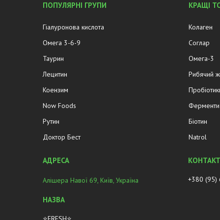
ПОПУЛЯРНІ ГРУПИ
КРАЩІ Т
Гіалуронова кислота
Колаген
Омега 3-6-9
Соглар
Таурин
Омега-3
Лецитин
Рибячий 
Коензим
Пробіотик
Now Foods
Ферменти 
Рутин
Біотин
Доктор Бест
Natrol
+380 (95)
Алішера Навої 69, Київ, Україна
⭐FRESH⭐