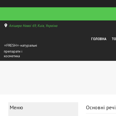
Алішера Навої 69, Київ, Україна
ГОЛОВНА
Т
⭐FRESH⭐-натуральні
препарати і
косметика
Основні речі