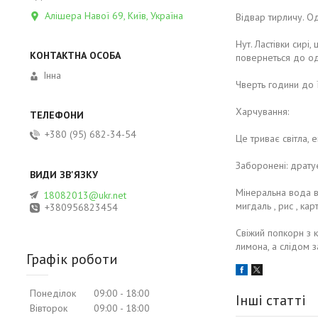
Алішера Навої 69, Київ, Україна
Відвар тирличу. Од
Нут. Ластівки сирі
повернеться до од
Інна
Чверть години до ї
Харчування:
+380 (95) 682-34-54
Це триває світла, е
Заборонені: дратує
Мінеральна вода в
18082013@ukr.net
мигдаль , рис , ка
+380956823454
Свіжий попкорн з к
лимона, а слідом 
Графік роботи
Понеділок
09:00
18:00
Інші статті
Вівторок
09:00
18:00