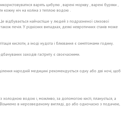
икористовуватися варять цибулю , варені моркву , варені буряки ,
ити кожну ніч на коліна з теплою водою .
 Це відбувається найчастіше у людей з подразненої слизової
 також печія. У рідкісних випадках, деякі невротичних станів може
ргітація кислоти, а іноді нудота і блювання є симптомами годину.
дбачуваних заходів гастриту є своєчасними.
 зцілення народній медицині рекомендується одну або дві ночі, щоб
 холодною водою і, можливо, за допомогою кисті, планується, а
 Візьмемо в нерозведеному вигляді, до або одночасно з подачею,