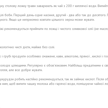
ну столову ложку трави заварюють як чай з 200 г киплячої води. Випийт
, цілі боби. Перший день-одне насіння, другий - два або так до десятого. 
ного. Якщо це неприємно ковтати цільного зерна може жувати.
жі рекомендується приймати по ложці і чистого оливкової олії (не масло
кологічно чисті дієти, майже без солі.
 і грубі продукти особливо смажене, кави, алкоголю, пряної , кислої і го
олодіє цілющими. Регулярно є обов'язковим. Найбільш придатними є світ
ртопля, але все добре жувати.
укурудзи робить настійно рекомендується, так як займає кислот. Після о
за ним, щоб випити чашку молока або гарячої води, помішуючи чайної л