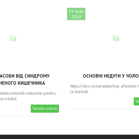
29 трав.
2019
ЗАСОБИ ВІД СИНДРОМУ
ОСНОВНІ НЕДУГИ У ЧОЛО
НЕНОГО КИШЕЧНИКА
https://doc.ro/sanatate/top-afectiuni
la-barbati
natate/remedii-naturiste-pentru-
n-iritabil
Ч
Читати статтю