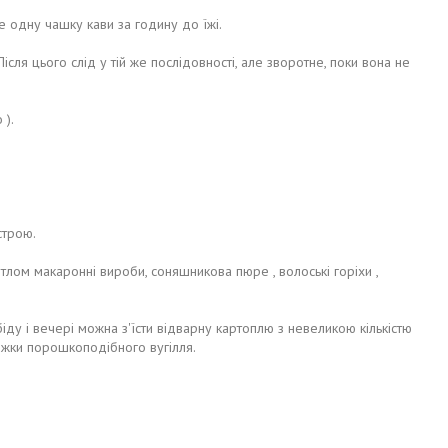
е одну чашку кави за годину до їжі.
Після цього слід у тій же послідовності, але зворотне, поки вона не
 ).
строю.
лом макаронні вироби, соняшникова пюре , волоські горіхи ,
біду і вечері можна з'їсти відварну картоплю з невеликою кількістю
ожки порошкоподібного вугілля.