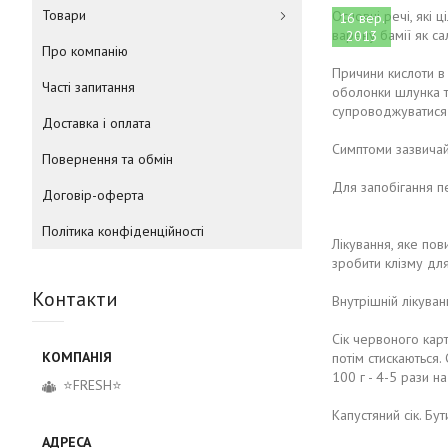
Товари
Основні речі, які 
16 вер.
варену бамії як са
2013
Про компанію
Причини кислоти в
Часті запитання
оболонки шлунка тю
супроводжуватися 
Доставка і оплата
Симптоми зазвичай 
Повернення та обмін
Для запобігання п
Договір-оферта
Політика конфіденційності
Лікування, яке по
зробити клізму для
Контакти
Внутрішній лікуван
Сік червоного кар
потім стискаються
100 г - 4-5 рази на
⭐FRESH⭐
Капустяний сік. Бу