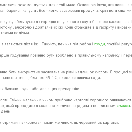
цілителями рекомендується для печії мало. Основною їжею, яка повинна в
лат, барвисті капусти . Все - легко засвоювані продукти. Крім ноги слід м
 шлунку збільшується секрецію шлункового соку з більшою кислотністю.
тюну , алкоголю і дратівливих їжі. Коли страждає від гастриту і виразки
такими подіями.
з'являються після їжі . Тяжкість, печіння під ребра і
груди
, постійні регу
ерше годування повинно бути зроблено в правильному напрямку, і пере
винно бути використане заснована на рівні надлишок кислоти. В процесі
 пацієнта, тепла, близько 39 ° С, з ложкою випічки соди.
ня бажано - один або два з цих препаратів:
топлі. Свіжий, належним чином прибрано картоплі хорошого очищаються з
. Сік, який проводиться молочно-коричнева рідина з неприємним
смаком
.
 день.
ти отримані і використані таким же чином, як червоний сік картоплі.