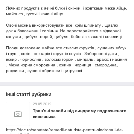
Яєчних продуктів є яєчні білки і сніжки, і жовтками межа яйце,
майонез , гусячі і качині яйця .
Овочі можна використовувати все, крім шпинату , щавлю ,
док = баклажани і солінь =. Не перестарайтеся з відварної
капусти , цибуля-порей, цибуля, бобові з квасолі і сочевиці .
Плоди дозволено майже все стиглих фруктів , сушених яблук
і груш , соків , нектарів і фруктів соусів . Заборонені дати ,
інжир , чорнослив , волоські горіхи , мигдаль , арахіс і насіння
. Межа чорна смородина , ожина , чорниця , смородина,
родзинки , сушені абрикоси і цитрусові.
Інші статті рубрики
29.05.2019
Трав'яні засоби від синдрому подразненого
кишечника
https://doc.ro/sanatate/remedii-naturiste-pentru-sindromul-de-