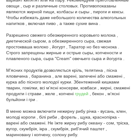
вариант кипятят или на пару. Рекомендуем приготовленные
овощи , сыр и различные столовых. Противопоказаны
являются жирной пищи, колбасы и сыры , пироги и кексы.
Чтобы избежать даже небольшого количества алкогольных
напитков , включая пиво , а также сухие вина .
Разрешено свежего обезжиренного коровьего молока ,
диетической сыром, а обезжиренного сыра, свежая
простокваша молоко , йогурт , Таратор но без чеснока .
Строго запрещены жирные и острые сыры, копчености и
плавленого сыра, сыра "Cream" овечьего сыра и йогурта .
М'ясних продуктів дозволяється кріль, телятина , пісна
яловичина , баранина , але варені, запечені або смажені ,
курка або пісного молодої курки. Збентежений кишками
тварин, гомілки, всі м'ясні консерви, ковбаси , жирні, смажені
продукти і страви , желе , копчені
грудей
, бекон , м'ясні
бульйони і гри .
В меню можна включити нежирну рибу річка - вусань, клен,
молоді коропи , білі риби , форель , щука, краснопірка -
варені або смажені. Не їжте жирну рибу океану - сом, тріска,
вугор, скумбрія, ікра , скумбрія, риб'ячий паштет ,
мариновану і копчену, солону рибу.