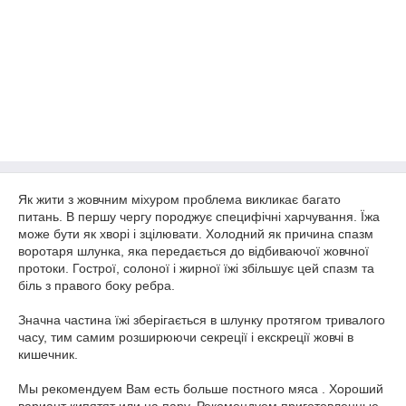
Як жити з жовчним міхуром проблема викликає багато
питань. В першу чергу породжує специфічні харчування. Їжа
може бути як хворі і зцілювати. Холодний як причина спазм
воротаря шлунка, яка передається до відбиваючої жовчної
протоки. Гострої, солоної і жирної їжі збільшує цей спазм та
біль з правого боку ребра.
Значна частина їжі зберігається в шлунку протягом тривалого
часу, тим самим розширюючи секреції і екскреції жовчі в
кишечник.
Мы рекомендуем Вам есть больше постного мяса . Хороший