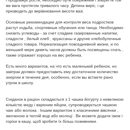
і продовжує рости, необхідно бути обережним і зберегти той
же вага протягом тривалого часу. Дитина виріс, і це
призводить до вирівнювання висоти вазі.
Основные рекомендации для контроля веса подростков
растут ходьба, спортивные обучения или танца. Необходимо
снизить углеводы - за счет сладкие газированные напитки,
сладости , белый хлеб , круассаны и другие хлебобулочные
сладкого товара. Нормализация повседневной жизни, и по
меньшей мере девять часов должны быть посвящены спать ,
также отражает хорошо на вес ребенка.
Есть много вариантов, на что есть маленький ребенок, но
завтрак должен предоставить ему достаточное количество
энергии в течение дня, особенно, если вы встаете рано
утром в школу.
Сніданок в раціон складається з 1 чашка йогурту з невеликою
кількістю меду і вареним яйцем, супроводжується чашкою
чаю або молока . Іншим варіантом є класичними вівсянки ,
змоченою в теплій воді або молоці . Ви можете додати ізюм і
горіхи в кашу, щоб зробити їх більш поживними.