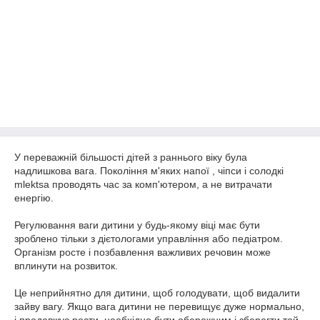
У переважній більшості дітей з раннього віку була
надлишкова вага. Покоління м'яких напої , чіпси і солодкі
mlektsa проводять час за комп'ютером, а не витрачати
енергію.
Регулювання ваги дитини у будь-якому віці має бути
зроблено тільки з дієтологами управління або педіатром.
Організм росте і позбавлення важливих речовин може
вплинути на розвиток.
Це неприйнятно для дитини, щоб голодувати, щоб видалити
зайву вагу. Якщо вага дитини не перевищує дуже нормально,