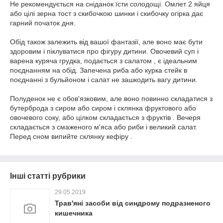
Не рекомендується на сніданок їсти солодощі. Омлет 2 яйця
або цілі зерна тост з скибочкою шинки і скибочку огірка дає
гарний початок дня.
Обід також залежить від вашої фантазії, але воно має бути
здоровим і піклуватися про фігуру дитини. Овочевий суп і
варена куряча грудка, подається з салатом , є ідеальним
поєднанням на обід. Запечена риба або курка стейк в
поєднанні з бульйоном і салат не зашкодить вагу дитини.
Полуденок не є обов'язковим, але воно повинно складатися з
бутерброда з сиром або сиром і склянка фруктового або
овочевого соку, або цілком складається з фруктів . Вечеря
складається з смаженого м'яса або риби і великий салат.
Перед сном випийте склянку кефіру .
Інші статті рубрики
29.05.2019
Трав'яні засоби від синдрому подразненого
кишечника