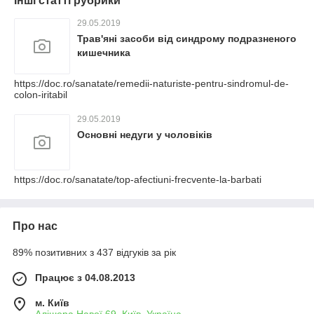
Інші статті рубрики
29.05.2019
Трав'яні засоби від синдрому подразненого
кишечника
https://doc.ro/sanatate/remedii-naturiste-pentru-sindromul-de-
colon-iritabil
29.05.2019
Основні недуги у чоловіків
https://doc.ro/sanatate/top-afectiuni-frecvente-la-barbati
Про нас
89% позитивних з 437 відгуків за рік
Працює з 04.08.2013
м. Київ