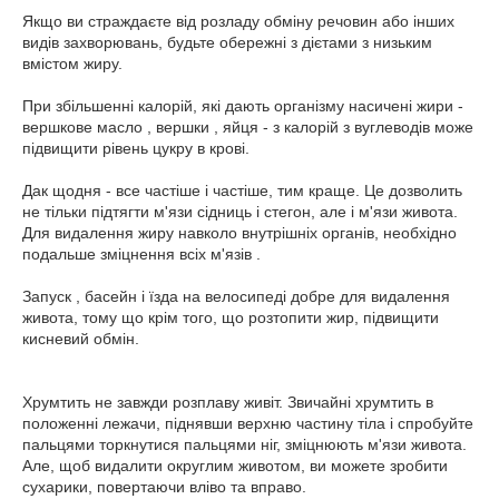
Якщо ви страждаєте від розладу обміну речовин або інших
видів захворювань, будьте обережні з дієтами з низьким
вмістом жиру.
При збільшенні калорій, які дають організму насичені жири -
вершкове масло , вершки , яйця - з калорій з вуглеводів може
підвищити рівень цукру в крові.
Дак щодня - все частіше і частіше, тим краще. Це дозволить
не тільки підтягти м'язи сідниць і стегон, але і м'язи живота.
Для видалення жиру навколо внутрішніх органів, необхідно
подальше зміцнення всіх м'язів .
Запуск , басейн і їзда на велосипеді добре для видалення
живота, тому що крім того, що розтопити жир, підвищити
кисневий обмін.
Хрумтить не завжди розплаву живіт. Звичайні хрумтить в
положенні лежачи, піднявши верхню частину тіла і спробуйте
пальцями торкнутися пальцями ніг, зміцнюють м'язи живота.
Але, щоб видалити округлим животом, ви можете зробити
сухарики, повертаючи вліво та вправо.