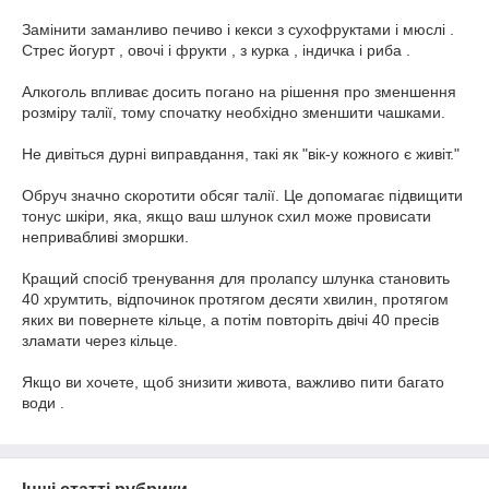
Замінити заманливо печиво і кекси з сухофруктами і мюслі .
Стрес йогурт , овочі і фрукти , з курка , індичка і риба .
Алкоголь впливає досить погано на рішення про зменшення
розміру талії, тому спочатку необхідно зменшити чашками.
Не дивіться дурні виправдання, такі як "вік-у кожного є живіт."
Обруч значно скоротити обсяг талії. Це допомагає підвищити
тонус шкіри, яка, якщо ваш шлунок схил може провисати
непривабливі зморшки.
Кращий спосіб тренування для пролапсу шлунка становить
40 хрумтить, відпочинок протягом десяти хвилин, протягом
яких ви повернете кільце, а потім повторіть двічі 40 пресів
зламати через кільце.
Якщо ви хочете, щоб знизити живота, важливо пити багато
води .