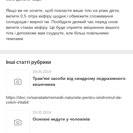
Якщо ви не хочете, щоб покласти ваше тіло на різке дієти,
випити 0,5 літра кефіру щодня і обмежити споживання
солодощів і жирної їжі. Пообідати деякий час перед сном
випити стакан кефіру. Це буде сприяти зміцненню вашого
тіла і допоможе вам схуднути, але більш повільними
темпами.
Інші статті рубрики
29.05.2019
Трав'яні засоби від синдрому подразненого
кишечника
https://doc.ro/sanatate/remedii-naturiste-pentru-sindromul-de-
colon-iritabil
29.05.2019
Основні недуги у чоловіків