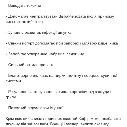
- Виводить токсини
- Допомагає нейтралізувати disbakteriozata після прийому
сильних антибіотиків
- Зупиняє розвиток інфекції шлунка
- Свіжий йогурт допомагає при запорах і млявою кишечника
- Запобігає утворенню набряків, сечогінну
- Сильний антидепресант
- Благотворно впливає на нирки, печінку і серцево-судинної
системи
- Регулярне застосування захищає організм від застуди і
грипу
- Потужний підсилювач імунної
Крім всіх цих списків корисних якостей Кефір може позбавити
людину від зайвої ваги. Вранці і ввечері випити склянку