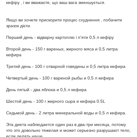
кефіру , і ви вважаєте, що ваш вага зменшується.
Якщо ви хочете прискорити процес схуднення , побачити
зразок дієти.
Перший день - відварну картоплю і п'яти 0,5 л кефіру
Второй день - 150 г вареных, жирного мяса и 0,5 литра
кефира
Третий день - 100 г отварной говядины и 0,5 литра кефира
Четвертый день - 100 г вареной рыбы и 0,5 л кефира
День пятый - два яблока и 0,5 л кефира
Шестой день - 100 г жирного сыра и кефира 0.5L
Седьмой день - 2 литра минеральной воды и 0,5 л кефира.
Эта диета наблюдается один раз в два-три месяца, потому
что это довольно тяжелая и может серьезно разрушают тело,
если делать чаще.