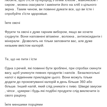
любите, щоб з'їсти бутерброд з білим хлібом , майонезом і
сиром , можна скасувати і замінити його на хліб з цільного
зерна . Таким чином, ви повинні думати все, що ви їсте і
спробуйте з'їсти здоровіше.
Їжте овочі
Фрукти та овочі є дуже гарним вибором, якщо ви хочете
схуднути. Вони наповнені вітаміни , волокна , антиоксиданти і
мінерали . Дозволить не тільки заповнити вас, але дуже
низьким вмістом калорій.
Те, що не пити і їсти
Одна з речей, які повинні бути зроблені, при спробах скинути
вагу, щоб уникнути певних продуктів і напоїв . Безалкогольні
напої є відмінним прикладом цього. Вони можуть тільки
додати до проковтуванні калорій в день більше 360 або
більше. Інший напій, який слід уникати є пиво. Швидкі закуски
, чіпси , цукерки і будь-які подібні продукти слід виключити із
свого раціону.
Їжте меншими порціями