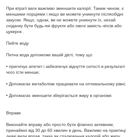
При втраті ваги важливо зменшити калорії. Таким чином, є
меншими порціями і якщо ви можете уникнути післяобідні
закуски. Якщо, однак, ви не можете уникнути їх, нехай
сніданку бути будь-які фрукти або овочі замість чіпсів або
цукерок .
Пийте воду
Питна вода допоможе вашій дієті, тому що:
• пригнічує апетит і забезпечує відчуття ситості в результаті
чого їсти менше;
• Допомагає метаболізм працювати на оптимальному рівні;
• Допомагає зменшити зберігається жиру в організмі.
Вправи
Виконайте вправу або просто бути фізично активним,
принаймні від 30 до 60 хвилин в день. Важливо на практиці
деякі види вправ, таких як спалювання калорій або жиру.