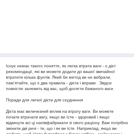
Існує немає такого поняття, як легка втрата ваги - є дієт
рекомендації, які ви можете додати до вашої звичайної
втратити кілька фунтів. Який би метод ви не вибрали,
пам'ятайте, що є два правила - дієта і вправи . Звідси
повністю залежить від вас, щоб досягти бажаного ваги.
Поради для легкої дієти для схуднення
Дієта має величезний вплив на втрату ваги. Ви можете
почати втрачати вагу, якщо ви їсте - здоровий і якщо
відкинути всі ці напівфабрикати зі свого раціону. Вам потрібно
змінити дві речі - те, що і як ви їсте. Наприклад, якщо ви