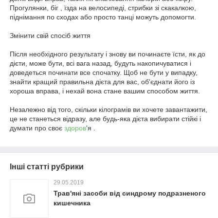
Прогулянки, біг , їзда на велосипеді, стрибки зі скакалкою,
піднімання по сходах або просто танці можуть допомогти.
Змінити свій спосіб життя
Після необхідного результату і знову ви починаєте їсти, як до
дієти, може бути, всі вага назад, будуть накопичуватися і
доведеться починати все спочатку. Щоб не бути у випадку,
знайти кращий правильна дієта для вас, об'єднати його із
хороша вправа, і нехай вона стане вашим способом життя.
Незалежно від того, скільки кілограмів ви хочете завантажити,
це не станеться відразу, але будь-яка дієта вибирати стійкі і
думати про своє
здоров
'я .
Інші статті рубрики
29.05.2019
Трав'яні засоби від синдрому подразненого
кишечника