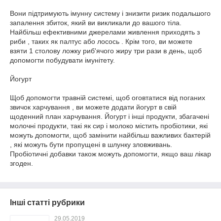
Вони підтримують імунну систему і знизити ризик подальшого
запалення збиток, який ви викликали до вашого тіла.
Найбільш ефективними джерелами живлення приходять з
риби , таких як палтус або лосось . Крім того, ви можете
взяти 1 столову ложку риб'ячого жиру три рази в день, щоб
допомогти побудувати імунітету.
Йогурт
Щоб допомогти травній системі, щоб оговтатися від поганих
звичок харчування , ви можете додати йогурт в свій
щоденний план харчування. Йогурт і інші продукти, збагачені
молочні продукти, такі як сир і молоко містить пробіотики, які
можуть допомогти, щоб замінити найбільш важливих бактерій
, які можуть бути пропущені в шлунку зловживань.
Пробіотичні добавки також можуть допомогти, якщо ваш лікар
згоден.
Інші статті рубрики
29.05.2019