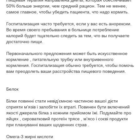
Пищевая терапия направлена ​​диеты, которая обеспечивает
50% больше энергии, чем средний рацион. Тем не менее,
самое главное, чтобы убедить пациента, что надо кормить.
Госпитализация часто требуется, если у вас есть анорексии.
Во время своего пребывания в больнице потребление
калорий будет тщательно следить за тем, что вы получаете
достаточно пищи.
Первоначального предложения может быть искусственное
кормление , питательную трубку или внутривенного
кормления. Госпитализация обычно требуется, чтобы помочь
вам преодолеть ваши расстройства пищевого поведения.
Белок
Білки повинні стати невід'ємною частиною вашої дієти
сприяти м'язів і запобігти їх втраті. Повинен бути включений
якості джерела білка з кожним прийомом їжі. Подумайте про
яйцях , сироватковий протеїн трясе , м'ясо і соєві продукти
при плануванні ваших щоденних страв .
Омега-3 жирні кислоти