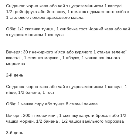
Сніданок: чорна кава або чай з цукрозамінником 1 капсулі,
1/2 грейпфрута або його соку, 1 шматок підсмаженого хліба з
1 столовою ложкою арахісового масла
Обід: 1/2 склянки тунця , 1 скибочка тост Чорний кава або чай
з цукрозамінником 1 капсула
Вечеря: 30 г нежирного м'яса або курячого 1 стакан зеленої
квасолі , 1 склянка моркви , 1 яблуко, 1 чашка ванільного
морозива
2-й день
Сніданок: чорна кава або чай з цукрозамінником 1 капсулі, 1
яйце, 1/2 банана, 1 тост
Обід: 1 чашка сиру або тунця 8 смачні печива
Вечеря: 200 г яловичини , 1 склянку капусти броколі або 1/2
чашки моркви, 1/2 банана , 1/2 чашки ванільного морозива
3-й день