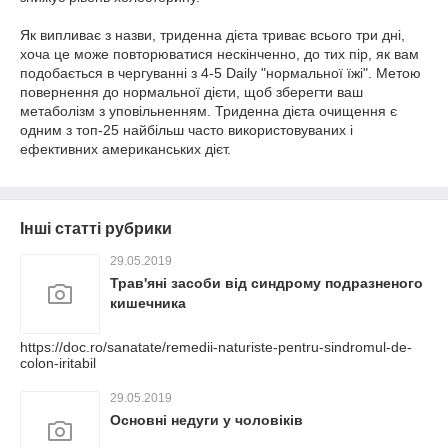
Як випливає з назви, триденна дієта триває всього три дні,
хоча це може повторюватися нескінченно, до тих пір, як вам
подобається в чергуванні з 4-5 Daily "нормальної їжі". Метою
повернення до нормальної дієти, щоб зберегти ваш
метаболізм з уповільненням. Триденна дієта очищення є
одним з топ-25 найбільш часто використовуваних і
ефективних американських дієт.
Інші статті рубрики
29.05.2019
Трав'яні засоби від синдрому подразненого
кишечника
https://doc.ro/sanatate/remedii-naturiste-pentru-sindromul-de-
colon-iritabil
29.05.2019
Основні недуги у чоловіків