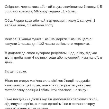
Сніданок: чорна кава або чай з цукрозамінником 1 капсулі, 5
солоних крекерів, 50г сиру чеддер , 1 яблуко
Обід: Чорна кава або чай з цукрозамінником 1 капсулі, 1
варене яйце, 1 скибочка тосту
Вечеря: 1 чашка тунця 1 чашка моркви 1 чашка цвітної
капусти 1 чашка дині 1/2 чашки ванільного морозива.
В додаток до свого суворого рецептом щодня їжу, під час
дієти треба пити 4 склянки води або некалорійними напоїв в
день.
Як це працює
Ніхто не вказує магічна сила цієї комбінації продуктів,
включених в цей план, але вони створюють унікальну
метаболічну реакцію і збільшити спалювання жиру .
Таке поєднання дієти і їжу він допомагає спалювати жири,
підвищує енергію, очищає організм і не в останню чергу
знижує рівень холестерину.