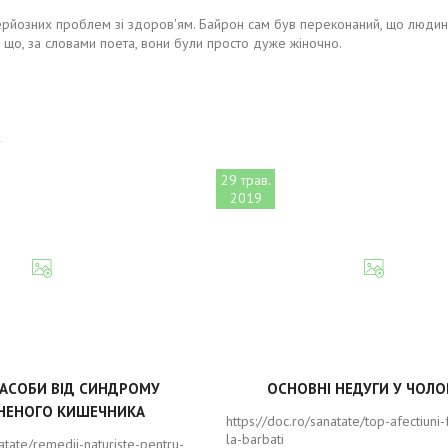
рйозних проблем зі здоров'ям. Байрон сам був переконаний, що людина н
у що, за словами поета, вони були просто дуже жіночно.
29 трав.
2019
ЗАСОБИ ВІД СИНДРОМУ
ОСНОВНІ НЕДУГИ У ЧОЛО
НЕНОГО КИШЕЧНИКА
https://doc.ro/sanatate/top-afectiuni
la-barbati
natate/remedii-naturiste-pentru-