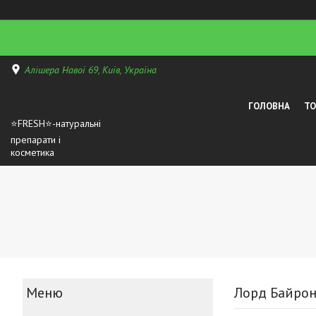
Алішера Навої 69, Київ, Україна
ГОЛОВНА
Т
⭐FRESH⭐-натуральні
препарати і
косметика
Лорд Байрон