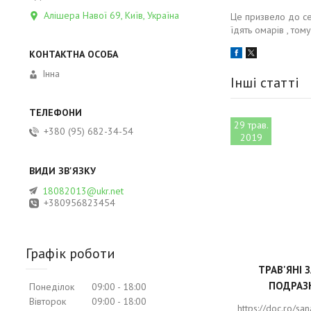
Алішера Навої 69, Київ, Україна
Це призвело до се
їдять омарів , том
Інна
Інші статті
29 трав.
+380 (95) 682-34-54
2019
18082013@ukr.net
+380956823454
Графік роботи
ТРАВ'ЯНІ 
ПОДРАЗ
Понеділок
09:00
18:00
Вівторок
09:00
18:00
https://doc.ro/sa