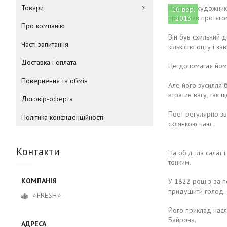
Товари
Першим художником
16 вер.
працював протягом 
2013
Про компанію
Він був схильний д
Часті запитання
кількістю оцту і з
Доставка і оплата
Це допомагає йому
Повернення та обмін
Але його зусилля б
втратив вагу, так 
Договір-оферта
Поет регулярно зва
Політика конфіденційності
склянкою чаю .
Контакти
На обід їла салат
тонким.
У 1822 році з-за 
придушити голод.
⭐FRESH⭐
Його приклад наслі
Байрона.