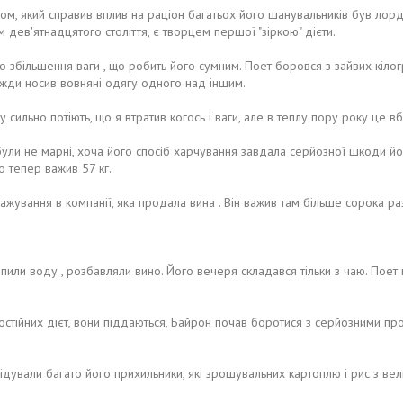
, який справив вплив на раціон багатьох його шанувальників був лорд
дев'ятнадцятого століття, є творцем першої "зіркою" дієти.
о збільшення ваги , що робить його сумним. Поет боровся з зайвих кіло
авжди носив вовняні одягу одного над іншим.
 сильно потіють, що я втратив когось і ваги, але в теплу пору року це
ули не марні, хоча його спосіб харчування завдала серйозної шкоди йог
що тепер важив 57 кг.
жування в компанії, яка продала вина . Він важив там більше сорока раз
 і пили воду , розбавляли вино. Його вечеря складався тільки з чаю. По
постійних дієт, вони піддаються, Байрон почав боротися з серйозними п
дували багато його прихильники, які зрошувальних картоплю і рис з велик