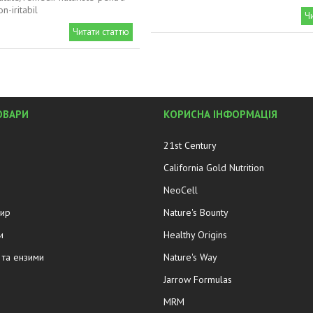
n-iritabil
Ч
Читати статтю
ОВАРИ
КОРИСНА ІНФОРМАЦІЯ
21st Century
California Gold Nutrition
NeoCell
жир
Nature's Bounty
и
Healthy Origins
та ензими
Nature's Way
Jarrow Formulas
MRM