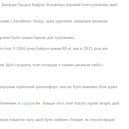
 Джордж Гордон Байрон. Всесвітньо відомий поет-романтик, який
грамів з басейном і боксу, їдять картоплю заливають великою
 вбрання було сущою мукою для художника.
о тілу. У 1806 року Байрон важив 88 кг, але в 1811 році він
ів. Щоб схуднути, поет поснідав з тонким шматком хліба і
ет відчував серйозний дискомфорт, але це було важливо бути дуже
роблемами зі
здоров
'ям . Більше того, поет багато курив сигари, щоб
ою кількістю оцту, щоб бути слабким і блідим, як героїні віршів