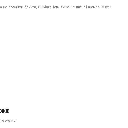
е повинен бачити, як жінка їсть, якщо не питної шампанське і
ВІКІВ
-frecvente-