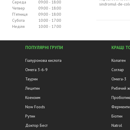
Середа
09:00
18:00
sindromul-de-colo
Четвер
09:00
18:00
Пʼятниця
09:00
18:00
Субота
10:00
17:00
Неділя
10:00
17:00
ПОПУЛЯРНІ ГРУПИ
КРАЩІ Т
Гіалуронова кислота
Колаген
Омега 3-6-9
Соглар
Таурин
Омега-3
Лецитин
Рибячий 
Коензим
Пробіотик
Now Foods
Ферменти 
Рутин
Біотин
Доктор Бест
Natrol