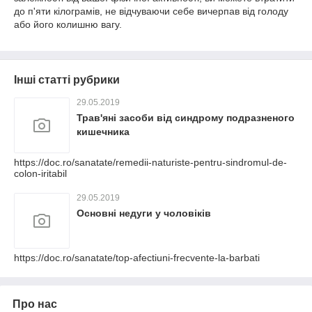
до п'яти кілограмів, не відчуваючи себе вичерпав від голоду
або його колишню вагу.
Інші статті рубрики
29.05.2019
Трав'яні засоби від синдрому подразненого
кишечника
https://doc.ro/sanatate/remedii-naturiste-pentru-sindromul-de-
colon-iritabil
29.05.2019
Основні недуги у чоловіків
https://doc.ro/sanatate/top-afectiuni-frecvente-la-barbati
Про нас