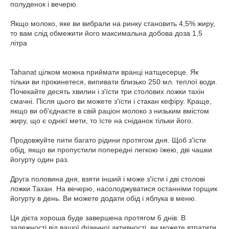
полуденок і вечерю.
Якщо молоко, яке ви вибрали на ринку становить 4,5% жиру,
то вам слід обмежити його максимальна добова доза 1,5
літра
Tahanat цілком можна приймати вранці натщесерце. Як
тільки ви прокинетеся, випивати близько 250 мл. теплої води.
Почекайте десять хвилин і з'їсти три столових ложки тахін
смачні. Після цього ви можете з'їсти і стакан кефіру. Краще,
якщо ви об'єднаєте в свій раціон молоко з низьким вмістом
жиру, що є однієї мети, то їсте на сніданок тільки його.
Продовжуйте пити багато рідини протягом дня. Щоб з'їсти
обід, якщо ви пропустили попередні легкою їжею, дві чашки
йогурту один раз.
Друга половина дня, взяти інший і може з'їсти і дві столові
ложки Тахан. На вечерю, насолоджуватися останніми горщик
йогурту в день. Ви можете додати обід і яблука в меню.
Ця дієта хороша буде завершена протягом 6 днів. В
залежності від вашої фізичної активності, ви можете втратити