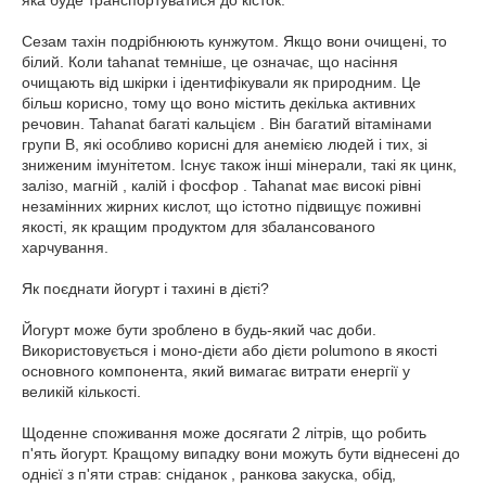
яка буде транспортуватися до кісток.
Сезам тахін подрібнюють кунжутом. Якщо вони очищені, то
білий. Коли tahanat темніше, це означає, що насіння
очищають від шкірки і ідентифікували як природним. Це
більш корисно, тому що воно містить декілька активних
речовин. Tahanat багаті кальцієм . Він багатий вітамінами
групи В, які особливо корисні для анемією людей і тих, зі
зниженим імунітетом. Існує також інші мінерали, такі як цинк,
залізо, магній , калій і фосфор . Tahanat має високі рівні
незамінних жирних кислот, що істотно підвищує поживні
якості, як кращим продуктом для збалансованого
харчування.
Як поєднати йогурт і тахині в дієті?
Йогурт може бути зроблено в будь-який час доби.
Використовується і моно-дієти або дієти polumono в якості
основного компонента, який вимагає витрати енергії у
великій кількості.
Щоденне споживання може досягати 2 літрів, що робить
п'ять йогурт. Кращому випадку вони можуть бути віднесені до
однієї з п'яти страв: сніданок , ранкова закуска, обід,