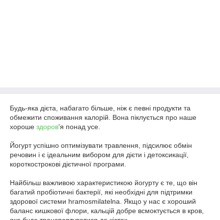
Будь-яка дієта, набагато більше, ніж є певні продукти та
обмежити споживання калорій. Вона піклується про наше
хороше
здоров
'я понад усе.
Йогурт успішно оптимізувати травлення, підсилює обмін
речовин і є ідеальним вибором для дієти і детоксикації,
короткострокові дієтичної програми.
Найбільш важливою характеристикою йогурту є те, що він
багатий пробіотичні бактерії, які необхідні для підтримки
здорової системи hramosmilatelna. Якщо у нас є хороший
баланс кишкової флори, кальцій добре всмоктується в кров,