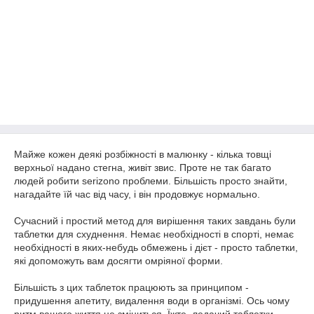
Майже кожен деякі розбіжності в малюнку - кілька товщі
верхньої надано стегна, живіт звис. Проте не так багато
людей робити serizono проблеми. Більшість просто знайти,
нагадайте їй час від часу, і він продовжує нормально.
Сучасний і простий метод для вирішення таких завдань були
таблетки для схуднення. Немає необхідності в спорті, немає
необхідності в яких-небудь обмежень і дієт - просто таблетки,
які допоможуть вам досягти омріяної форми.
Більшість з цих таблеток працюють за принципом -
придушення апетиту, видалення води в організмі. Ось чому