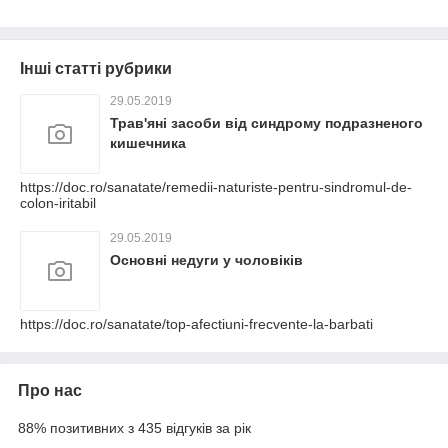
Інші статті рубрики
29.05.2019
Трав'яні засоби від синдрому подразненого
кишечника
https://doc.ro/sanatate/remedii-naturiste-pentru-sindromul-de-
colon-iritabil
29.05.2019
Основні недуги у чоловіків
https://doc.ro/sanatate/top-afectiuni-frecvente-la-barbati
Про нас
88% позитивних з 435 відгуків за рік