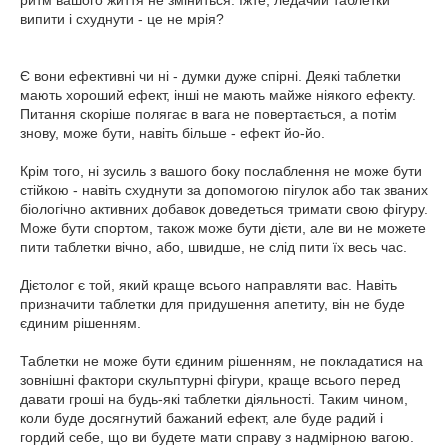
ритм вашого життя не зміниться. Їжте, ледачий таблетки
випити і схуднути - це не мрія?
Є вони ефективні чи ні - думки дуже спірні. Деякі таблетки
мають хороший ефект, інші не мають майже ніякого ефекту.
Питання скоріше полягає в вага не повертається, а потім
знову, може бути, навіть більше - ефект йо-йо.
Крім того, ні зусиль з вашого боку послаблення не може бути
стійкою - навіть схуднути за допомогою пігулок або так званих
біологічно активних добавок доведеться тримати свою фігуру.
Може бути спортом, також може бути дієти, але ви не можете
пити таблетки вічно, або, швидше, не слід пити їх весь час.
Дієтолог є той, який краще всього направляти вас. Навіть
призначити таблетки для придушення апетиту, він не буде
єдиним рішенням.
Таблетки не може бути єдиним рішенням, не покладатися на
зовнішні фактори скульптурні фігури, краще всього перед
давати гроші на будь-які таблетки діяльності. Таким чином,
коли буде досягнутий бажаний ефект, але буде радий і
гордий себе, що ви будете мати справу з надмірною вагою.