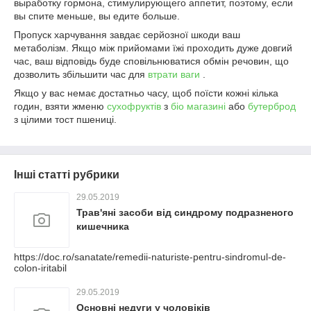
выработку гормона, стимулирующего аппетит, поэтому, если
вы спите меньше, вы едите больше.
Пропуск харчування завдає серйозної шкоди ваш
метаболізм. Якщо між прийомами їжі проходить дуже довгий
час, ваш відповідь буде сповільнюватися обмін речовин, що
дозволить збільшити час для
втрати ваги
.
Якщо у вас немає достатньо часу, щоб поїсти кожні кілька
годин, взяти жменю
сухофруктів
з
біо магазині
або
бутерброд
з цілими тост пшениці.
Інші статті рубрики
29.05.2019
Трав'яні засоби від синдрому подразненого
кишечника
https://doc.ro/sanatate/remedii-naturiste-pentru-sindromul-de-
colon-iritabil
29.05.2019
Основні недуги у чоловіків