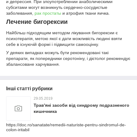
и депрессия. При злоупотреблении анаболическими
субситами могут возникнуть сердечно-сосудистые
заболевания,
рак простаты
и атрофия ткани яичка.
Лечение бигорексии
Найбільш підходящим методом лікування бигорексии є
психотерапія, метою якої є дати можливість людині взяти
себе в існуючій формі і підвищити самооцінку.
У деяких випадках можуть бути рекомендовані такі
препарати, як попередники серотоніну, і дієтолог рекомендує
збалансоване харчування.
Інші статті рубрики
29.05.2019
Трав'яні засоби від синдрому подразненого
кишечника
https://doc.ro/sanatate/remedii-naturiste-pentru-sindromul-de-
colon-iritabil