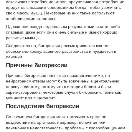
исключают потребление жиров, преувеличивая потребление
продуктов с высоким содержанием белка, чтобы увеличить
свою массу. мышц. Некоторые из них также используют
анаболические стероиды.
Однако они всегда недовольны результатами, считая себя
слабыми, даже если они очень сильные и имеют хорошо
развитые мышцы.
Следовательно, бигорексия рассматривается как тип
обсессивно-компульсивного расстройства и нуждается в
лечении.
Причины бигорексии
Причины бигорексии являются психологическими, но
нейротрансмиттеры могут быть вовлечены в центральную
нервную систему, потому что в истории болезни были
зарегистрированы некоторые случаи бигорексии, такие как
менингит или энцефалит.
Последствия бигорексии
Со временем бигорексия может оказывать вредное
воздействие на организм, например, почечная или
печеночная недостаточность, проблемы с кровообращением