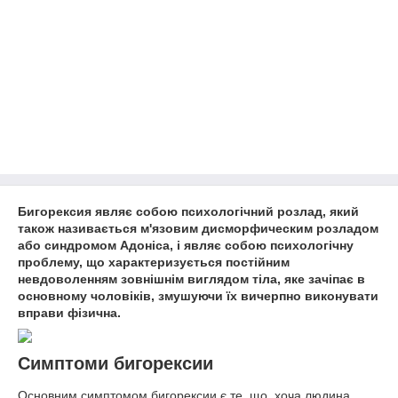
Бигорексия являє собою психологічний розлад, який
також називається м'язовим дисморфическим розладом
або синдромом Адоніса, і являє собою психологічну
проблему, що характеризується постійним
невдоволенням зовнішнім виглядом тіла, яке зачіпає в
основному чоловіків, змушуючи їх вичерпно виконувати
вправи фізична.
Симптоми бигорексии
Основним симптомом бигорексии є те, що, хоча людина