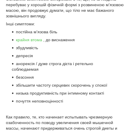
перебуває у хорошій фізичній формі з розвиненою м'язовою
масою, він продовжує думати, що тіло не має бажаного
зовнішнього вигляду.
Інші симптоми:
постійна м'язова біль
крайня втома
, до виснаження
збудливість
депресія
анорексія / дуже строга дієта і ретельно
соблюдаемая
безсоння
збільшити частоту серцевих скорочень у спокої
низька продуктивність при інтимному контакті
почуття неповноцінності
Как правило, те, кто начинает испытывать чрезмерную
озабоченность по поводу увеличения своей мышечной
массы, начинают придерживаться очень строгой диеты и